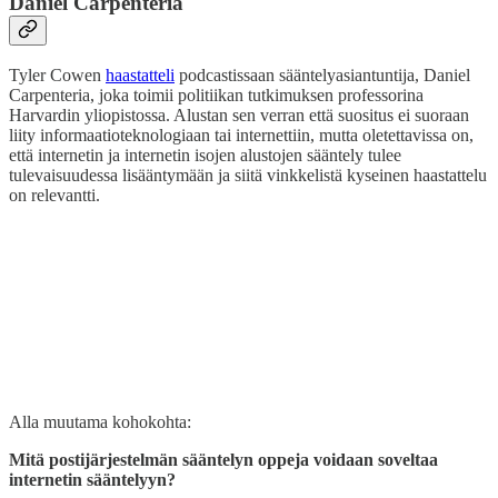
Daniel Carpenteria
Tyler Cowen
haastatteli
podcastissaan sääntelyasiantuntija, Daniel
Carpenteria, joka toimii politiikan tutkimuksen professorina
Harvardin yliopistossa. Alustan sen verran että suositus ei suoraan
liity informaatioteknologiaan tai internettiin, mutta oletettavissa on,
että internetin ja internetin isojen alustojen sääntely tulee
tulevaisuudessa lisääntymään ja siitä vinkkelistä kyseinen haastattelu
on relevantti.
Alla muutama kohokohta:
Mitä postijärjestelmän sääntelyn oppeja voidaan soveltaa
internetin sääntelyyn?