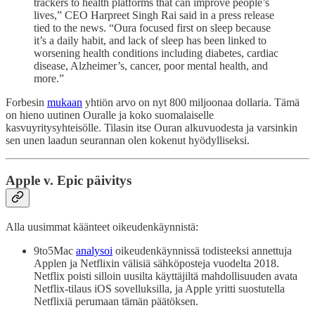
trackers to health platforms that can improve people’s
lives,” CEO Harpreet Singh Rai said in a press release
tied to the news. “Oura focused first on sleep because
it’s a daily habit, and lack of sleep has been linked to
worsening health conditions including diabetes, cardiac
disease, Alzheimer’s, cancer, poor mental health, and
more.”
Forbesin
mukaan
yhtiön arvo on nyt 800 miljoonaa dollaria. Tämä
on hieno uutinen Ouralle ja koko suomalaiselle
kasvuyritysyhteisölle. Tilasin itse Ouran alkuvuodesta ja varsinkin
sen unen laadun seurannan olen kokenut hyödylliseksi.
Apple v. Epic päivitys
Alla uusimmat käänteet oikeudenkäynnistä:
9to5Mac
analysoi
oikeudenkäynnissä todisteeksi annettuja
Applen ja Netflixin välisiä sähköposteja vuodelta 2018.
Netflix poisti silloin uusilta käyttäjiltä mahdollisuuden avata
Netflix-tilaus iOS sovelluksilla, ja Apple yritti suostutella
Netflixiä perumaan tämän päätöksen.