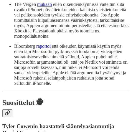
The Vergen
mukaan
eilen oikeudenkäynnissä väiteltiin siitä
ovatko iPhonet pöytätietokoneiden kaltaisia yleistietokoneita
vai pelikonsoleiden tyylisiä erityistietokoneita. Jos Apple
tuomittaisiin kilpailuasemansa väärinkäytöstä, tarkoittaisi se
myös, Applen argumentoinnin perusteella, sitä että esimerkiksi
Xboxit ja Playstationit pitäisi myös tuomita ns.
monopolialustoina.
Bloomberg
raportoi
että oikeuden käynnissä käytiin myös
eilen läpi Microsoftin pyrkimyksiä tuoda oma, videopelien
suoratoistosovellus nimeltä xCloud, Applen puhelimille.
Microsoftin argumentointi oli, että jos Netflix voi striimata eri
sarjoja sovelluksessaan, niin miksi ei Microsoft voi tehdä
samaa videopeleille. Apple ei tätä argumenttia hyväksynyt ja
Microsoft rakensi selainpohjaisen ratkaisun jotta se sai
xCloudin iPhonelle.
Suosittelut 🕵️
Tyler Cowenin haastatteli sääntelyasiantuntija