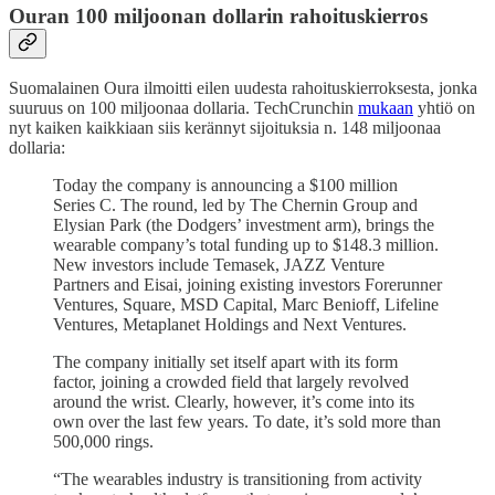
Ouran 100 miljoonan dollarin rahoituskierros
Suomalainen Oura ilmoitti eilen uudesta rahoituskierroksesta, jonka
suuruus on 100 miljoonaa dollaria. TechCrunchin
mukaan
yhtiö on
nyt kaiken kaikkiaan siis kerännyt sijoituksia n. 148 miljoonaa
dollaria:
Today the company is announcing a $100 million
Series C. The round, led by The Chernin Group and
Elysian Park (the Dodgers’ investment arm), brings the
wearable company’s total funding up to $148.3 million.
New investors include Temasek, JAZZ Venture
Partners and Eisai, joining existing investors Forerunner
Ventures, Square, MSD Capital, Marc Benioff, Lifeline
Ventures, Metaplanet Holdings and Next Ventures.
The company initially set itself apart with its form
factor, joining a crowded field that largely revolved
around the wrist. Clearly, however, it’s come into its
own over the last few years. To date, it’s sold more than
500,000 rings.
“The wearables industry is transitioning from activity