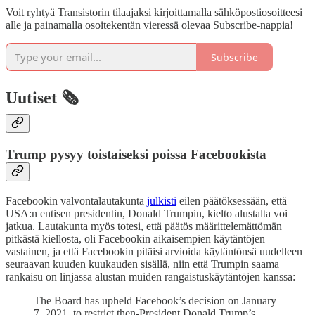
Voit ryhtyä Transistorin tilaajaksi kirjoittamalla sähköpostiosoitteesi
alle ja painamalla osoitekentän vieressä olevaa Subscribe-nappia!
Subscribe
Uutiset 🗞️
Trump pysyy toistaiseksi poissa Facebookista
Facebookin valvontalautakunta
julkisti
eilen päätöksessään, että
USA:n entisen presidentin, Donald Trumpin, kielto alustalta voi
jatkua. Lautakunta myös totesi, että päätös määrittelemättömän
pitkästä kiellosta, oli Facebookin aikaisempien käytäntöjen
vastainen, ja että Facebookin pitäisi arvioida käytäntönsä uudelleen
seuraavan kuuden kuukauden sisällä, niin että Trumpin saama
rankaisu on linjassa alustan muiden rangaistuskäytäntöjen kanssa:
The Board has upheld Facebook’s decision on January
7, 2021, to restrict then-President Donald Trump’s