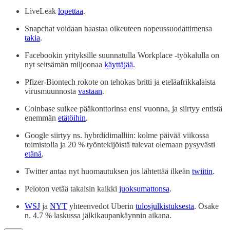
LiveLeak
lopettaa
.
Snapchat voidaan haastaa oikeuteen nopeussuodattimensa
takia
.
Facebookin yrityksille suunnatulla Workplace -työkalulla on
nyt seitsämän miljoonaa
käyttäjää
.
Pfizer-Biontech rokote on tehokas britti ja eteläafrikkalaista
virusmuunnosta
vastaan
.
Coinbase sulkee pääkonttorinsa ensi vuonna, ja siirtyy entistä
enemmän
etätöihin
.
Google siirtyy ns. hybrdidimalliin: kolme päivää viikossa
toimistolla ja 20 % työntekijöistä tulevat olemaan pysyvästi
etänä
.
Twitter antaa nyt huomautuksen jos lähtettää ilkeän
twiitin
.
Peloton vetää takaisin kaikki
juoksumattonsa
.
WSJ
ja
NYT
yhteenvedot Uberin
tulosjulkistuksesta
. Osake
n. 4.7 % laskussa jälkikaupankäynnin aikana.