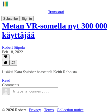
Transistori
Subscribe
Sign in
Metan VR-somella nyt 300 000
käyttäjää
Robert Siipola
Feb 18, 2022
Lisäksi Kara Swisher haastatteli Keith Raboista
Read →
Comments
© 2026 Robert
·
Privacy
∙
Terms
∙
Collection notice