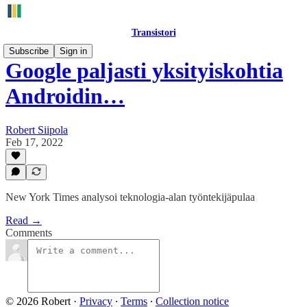
Transistori
Subscribe
Sign in
Google paljasti yksityiskohtia
Androidin…
Robert Siipola
Feb 17, 2022
New York Times analysoi teknologia-alan työntekijäpulaa
Read →
Comments
© 2026 Robert
·
Privacy
∙
Terms
∙
Collection notice