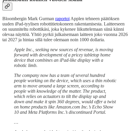
Bloombergin Mark Gurman
raportoi
Applen tehneen päätöksen
uuden iPad-tyylisen robottitietokoneen rakentamisesta. Laitteeseen
on suunniteltu robottikäsi, joka kykenee liikuttelemaan siinä kiinni
olevaa näyttöä. Yhtiö pyrkii julkaisemaan laitteen joko vuonna 2026
tai 2027 ja hintaa sillä tulee olemaan noin 1000 dollaria.
Apple Inc., seeking new sources of revenue, is moving
forward with development of a pricey tabletop home
device that combines an iPad-like display with a
robotic limb.
The company now has a team of several hundred
people working on the device, which uses a thin robotic
arm to move around a large screen, according to
people with knowledge of the matter. The product,
which relies on actuators to tilt the display up and
down and make it spin 360 degrees, would offer a twist
on home products like Amazon.com Inc.’s Echo Show
10 and Meta Platforms Inc.’s discontinued Portal.
…