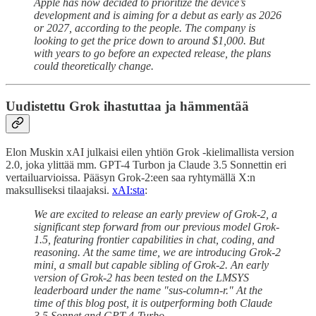
Apple has now decided to prioritize the device’s
development and is aiming for a debut as early as 2026
or 2027, according to the people. The company is
looking to get the price down to around $1,000. But
with years to go before an expected release, the plans
could theoretically change.
Uudistettu Grok ihastuttaa ja hämmentää
Elon Muskin xAI julkaisi eilen yhtiön Grok -kielimallista version
2.0, joka ylittää mm. GPT-4 Turbon ja Claude 3.5 Sonnettin eri
vertailuarvioissa. Pääsyn Grok-2:een saa ryhtymällä X:n
maksulliseksi tilaajaksi.
xAI:sta
:
We are excited to release an early preview of Grok-2, a
significant step forward from our previous model Grok-
1.5, featuring frontier capabilities in chat, coding, and
reasoning. At the same time, we are introducing Grok-2
mini, a small but capable sibling of Grok-2. An early
version of Grok-2 has been tested on the LMSYS
leaderboard under the name "sus-column-r." At the
time of this blog post, it is outperforming both Claude
3.5 Sonnet and GPT-4-Turbo.