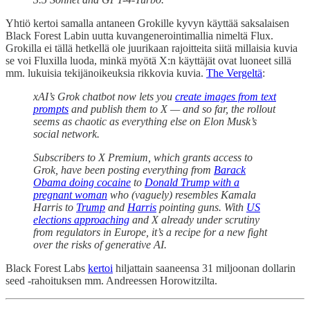
Yhtiö kertoi samalla antaneen Grokille kyvyn käyttää saksalaisen
Black Forest Labin uutta kuvangenerointimallia nimeltä Flux.
Grokilla ei tällä hetkellä ole juurikaan rajoitteita siitä millaisia kuvia
se voi Fluxilla luoda, minkä myötä X:n käyttäjät ovat luoneet sillä
mm. lukuisia tekijänoikeuksia rikkovia kuvia.
The Vergeltä
:
xAI’s Grok chatbot now lets you
create images from text
prompts
and publish them to X — and so far, the rollout
seems as chaotic as everything else on Elon Musk’s
social network.
Subscribers to X Premium, which grants access to
Grok, have been posting everything from
Barack
Obama doing cocaine
to
Donald Trump with a
pregnant woman
who (vaguely) resembles Kamala
Harris to
Trump
and
Harris
pointing guns. With
US
elections approaching
and X already under scrutiny
from regulators in Europe, it’s a recipe for a new fight
over the risks of generative AI.
Black Forest Labs
kertoi
hiljattain saaneensa 31 miljoonan dollarin
seed -rahoituksen mm. Andreessen Horowitzilta.