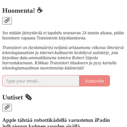
Huomenta! ☕
Jos mitään järisyttävää ei tapahdu seuraavan 24 tunnin aikana, pidän
huomisen vapaana Transistorin kirjoittamisesta.
Transistori on (keskimäärin) neljänä arkiaamuna viikossa ilmestyvä
teknologiauutisiin ja internet-kulttuuriin keskittyvä uutiskirje, jota
kirjoittaa data-ammattilaisena toimiva Robert Siipola
harrastuksenaan. Klikkaa Transistori tilaukseen ja pysy kartalla
teknologiamaailman tuoreimmista käänteistä!
Subscribe
Uutiset 🗞️
Apple tähtää robottikädellä varustetun iPadin
julkaisuun kolmen vuoden sisällä