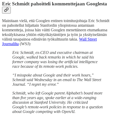
Eric Schmidt pahoitteli kommenttejaan Googlesta
Mainitaan vielä, että Googlen entinen toimitusjohtaja Eric Schmidt
on pahoitellut hiljattain Stanfordin yliopistossa antamiaan
kommentteja, joissa hän väitti Googlen menettäneen etumatkansa
tekoälykisassa yhtiön etätyökäytäntöjen ja työn ja yksityiselämän
välistä tasapainoa edistävän työkulttuurin takia.
Wall Street
Journalilta
(WSJ):
Eric Schmidt, ex-CEO and executive chairman at
Google, walked back remarks in which he said his
former company was losing the artificial intelligence
race because of its remote-work policies.
“I misspoke about Google and their work hours,”
Schmidt said Wednesday in an email to The Wall Street
Journal. “I regret my error.”
Schmidt, who left Google parent Alphabet’s board more
than five years ago, spoke earlier at a wide-ranging
discussion at Stanford University. He criticized
Google’s remote-work policies in response to a question
about Google competing with OpenAI.