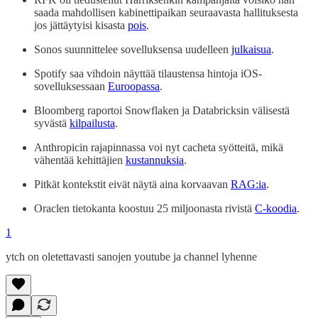
saada mahdollisen kabinettipaikan seuraavasta hallituksesta
jos jättäytyisi kisasta
pois
.
Sonos suunnittelee sovelluksensa uudelleen
julkaisua
.
Spotify saa vihdoin näyttää tilaustensa hintoja iOS-
sovelluksessaan
Euroopassa
.
Bloomberg raportoi Snowflaken ja Databricksin välisestä
syvästä
kilpailusta
.
Anthropicin rajapinnassa voi nyt cacheta syötteitä, mikä
vähentää kehittäjien
kustannuksia
.
Pitkät kontekstit eivät näytä aina korvaavan
RAG:ia
.
Oraclen tietokanta koostuu 25 miljoonasta rivistä
C-koodia
.
1
ytch on oletettavasti sanojen youtube ja channel lyhenne