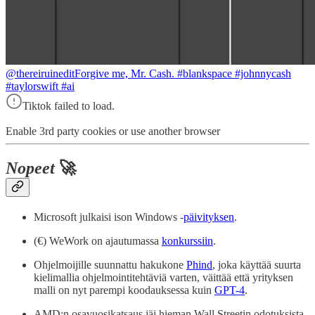
@thereiruinedit
Forgive me, Mr. Cash. #blankspace #johnnycash
#taylorswift #ai
Tiktok failed to load.
Enable 3rd party cookies or use another browser
Nopeet
🚀
Microsoft julkaisi ison Windows -
päivityksen
.
(€) WeWork on ajautumassa
konkurssiin
.
Ohjelmoijille suunnattu hakukone
Phind
, joka käyttää suurta
kielimallia ohjelmointitehtäviä varten, väittää että yrityksen
malli on nyt parempi koodauksessa kuin
GPT-4
.
AMD:n osavuosikatsaus jäi hieman Wall Streetin odotuksista,