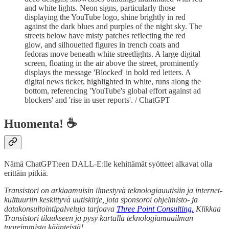
and white lights. Neon signs, particularly those
displaying the YouTube logo, shine brightly in red
against the dark blues and purples of the night sky. The
streets below have misty patches reflecting the red
glow, and silhouetted figures in trench coats and
fedoras move beneath white streetlights. A large digital
screen, floating in the air above the street, prominently
displays the message 'Blocked' in bold red letters. A
digital news ticker, highlighted in white, runs along the
bottom, referencing 'YouTube's global effort against ad
blockers' and 'rise in user reports'. / ChatGPT
Huomenta! ☕
Nämä ChatGPT:een DALL-E:lle kehittämät syötteet alkavat olla
erittäin pitkiä.
Transistori on arkiaamuisin ilmestyvä teknologiauutisiin ja internet-
kulttuuriin keskittyvä uutiskirje, jota sponsoroi ohjelmisto- ja
datakonsultointipalveluja tarjoava
Three Point Consulting.
Klikkaa
Transistori tilaukseen ja pysy kartalla teknologiamaailman
tuoreimmista käänteistä!