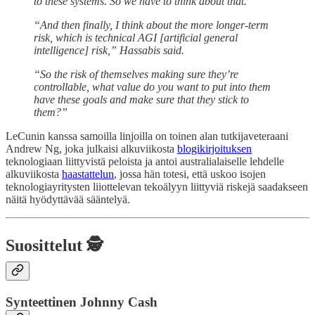
to these systems. So we have to think about that.”
“And then finally, I think about the more longer-term
risk, which is technical AGI [artificial general
intelligence] risk,” Hassabis said.
“So the risk of themselves making sure they’re
controllable, what value do you want to put into them
have these goals and make sure that they stick to
them?”
LeCunin kanssa samoilla linjoilla on toinen alan tutkijaveteraani
Andrew Ng, joka julkaisi alkuviikosta
blogikirjoituksen
teknologiaan liittyvistä peloista ja antoi australialaiselle lehdelle
alkuviikosta
haastattelun
, jossa hän totesi, että uskoo isojen
teknologiayritysten liiottelevan tekoälyyn liittyviä riskejä saadakseen
näitä hyödyttävää sääntelyä.
Suosittelut 🕵️
Synteettinen Johnny Cash