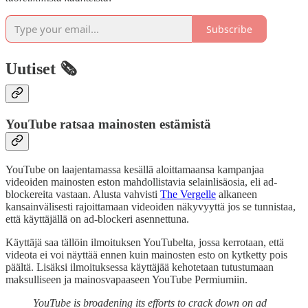
Subscribe
Uutiset 🗞️
YouTube ratsaa mainosten estämistä
YouTube on laajentamassa kesällä aloittamaansa kampanjaa
videoiden mainosten eston mahdollistavia selainlisäosia, eli ad-
blockereita vastaan. Alusta vahvisti
The Vergelle
alkaneen
kansainvälisesti rajoittamaan videoiden näkyvyyttä jos se tunnistaa,
että käyttäjällä on ad-blockeri asennettuna.
Käyttäjä saa tällöin ilmoituksen YouTubelta, jossa kerrotaan, että
videota ei voi näyttää ennen kuin mainosten esto on kytketty pois
päältä. Lisäksi ilmoituksessa käyttäjää kehotetaan tutustumaan
maksulliseen ja mainosvapaaseen YouTube Permiumiin.
YouTube is broadening its efforts to crack down on ad