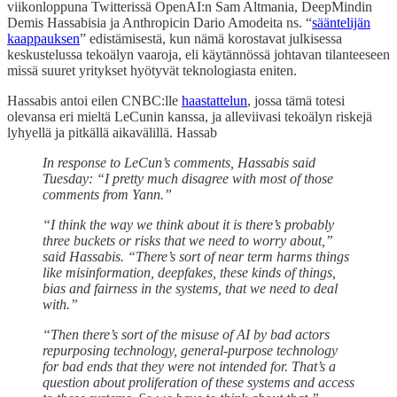
viikonloppuna Twitterissä OpenAI:n Sam Altmania, DeepMindin
Demis Hassabisia ja Anthropicin Dario Amodeita ns. “
sääntelijän
kaappauksen
” edistämisestä, kun nämä korostavat julkisessa
keskustelussa tekoälyn vaaroja, eli käytännössä johtavan tilanteeseen
missä suuret yritykset hyötyvät teknologiasta eniten.
Hassabis antoi eilen CNBC:lle
haastattelun
, jossa tämä totesi
olevansa eri mieltä LeCunin kanssa, ja alleviivasi tekoälyn riskejä
lyhyellä ja pitkällä aikavälillä. Hassab
In response to LeCun’s comments, Hassabis said
Tuesday: “I pretty much disagree with most of those
comments from Yann.”
“I think the way we think about it is there’s probably
three buckets or risks that we need to worry about,”
said Hassabis. “There’s sort of near term harms things
like misinformation, deepfakes, these kinds of things,
bias and fairness in the systems, that we need to deal
with.”
“Then there’s sort of the misuse of AI by bad actors
repurposing technology, general-purpose technology
for bad ends that they were not intended for. That’s a
question about proliferation of these systems and access