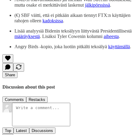
mutta osake ei merkittävästi laskenut
jälkipörssissä
.
(€) SBF väitti, että ei pitkään aikaan tiennyt FTX:n käyttäjien
rahojen olleen
kadoksissa
.
Lisää analyysiä Bidenin tekoälyyn liittyvästä Presidentillisestä
määräyksestä
. Lisäksi Tyler Cowenin kolumni
aiheesta
.
Angry Birds -kopio, joka luotiin pitkälti tekoälyä
käyttämällä
.
Share
Discussion about this post
Comments
Restacks
Top
Latest
Discussions