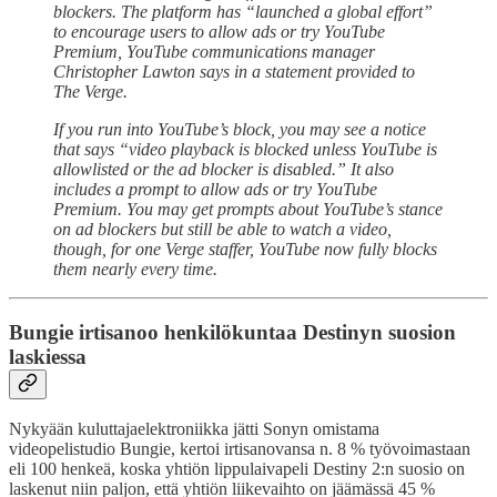
blockers. The platform has “launched a global effort”
to encourage users to allow ads or try YouTube
Premium, YouTube communications manager
Christopher Lawton says in a statement provided to
The Verge.
If you run into YouTube’s block, you may see a notice
that says “video playback is blocked unless YouTube is
allowlisted or the ad blocker is disabled.” It also
includes a prompt to allow ads or try YouTube
Premium. You may get prompts about YouTube’s stance
on ad blockers but still be able to watch a video,
though, for one Verge staffer, YouTube now fully blocks
them nearly every time.
Bungie irtisanoo henkilökuntaa Destinyn suosion
laskiessa
Nykyään kuluttajaelektroniikka jätti Sonyn omistama
videopelistudio Bungie, kertoi irtisanovansa n. 8 % työvoimastaan
eli 100 henkeä, koska yhtiön lippulaivapeli Destiny 2:n suosio on
laskenut niin paljon, että yhtiön liikevaihto on jäämässä 45 %