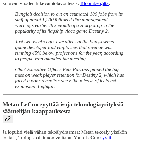
kuluvan vuoden liikevaihtotavoitteista.
Bloombergilta
:
Bungie’s decision to cut an estimated 100 jobs from its
staff of about 1,200 followed dire management
warnings earlier this month of a sharp drop in the
popularity of its flagship video game Destiny 2.
Just two weeks ago, executives at the Sony-owned
game developer told employees that revenue was
running 45% below projections for the year, according
to people who attended the meeting.
Chief Executive Officer Pete Parsons pinned the big
miss on weak player retention for Destiny 2, which has
faced a poor reception since the release of its latest
expansion, Lightfall.
Metan LeCun syyttää isoja teknologiayrityksiä
sääntelijän kaappauksesta
Ja lopuksi vielä vähän tekoälydraamaa: Metan tekoäly-yksikön
johtaja, Turing -palkinnon voittanut Yann LeCun
syytti