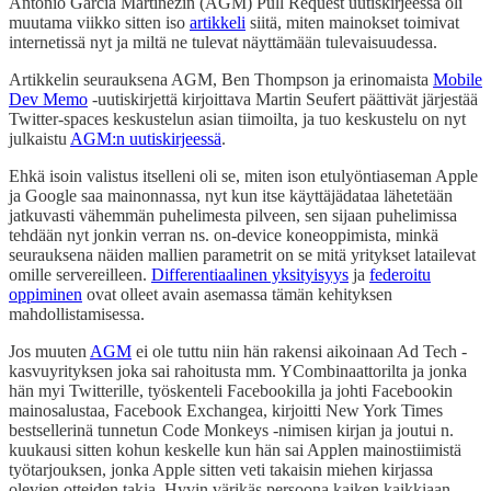
Antonio García Martínezin (AGM) Pull Request uutiskirjeessä oli
muutama viikko sitten iso
artikkeli
siitä, miten mainokset toimivat
internetissä nyt ja miltä ne tulevat näyttämään tulevaisuudessa.
Artikkelin seurauksena AGM, Ben Thompson ja erinomaista
Mobile
Dev Memo
-uutiskirjettä kirjoittava Martin Seufert päättivät järjestää
Twitter-spaces keskustelun asian tiimoilta, ja tuo keskustelu on nyt
julkaistu
AGM:n uutiskirjeessä
.
Ehkä isoin valistus itselleni oli se, miten ison etulyöntiaseman Apple
ja Google saa mainonnassa, nyt kun itse käyttäjädataa lähetetään
jatkuvasti vähemmän puhelimesta pilveen, sen sijaan puhelimissa
tehdään nyt jonkin verran ns. on-device koneoppimista, minkä
seurauksena näiden mallien parametrit on se mitä yritykset latailevat
omille servereilleen.
Differentiaalinen yksityisyys
ja
federoitu
oppiminen
ovat olleet avain asemassa tämän kehityksen
mahdollistamisessa.
Jos muuten
AGM
ei ole tuttu niin hän rakensi aikoinaan Ad Tech -
kasvuyrityksen joka sai rahoitusta mm. YCombinaattorilta ja jonka
hän myi Twitterille, työskenteli Facebookilla ja johti Facebookin
mainosalustaa, Facebook Exchangea, kirjoitti New York Times
bestsellerinä tunnetun Code Monkeys -nimisen kirjan ja joutui n.
kuukausi sitten kohun keskelle kun hän sai Applen mainostiimistä
työtarjouksen, jonka Apple sitten veti takaisin miehen kirjassa
olevien otteiden takia. Hyvin värikäs persoona kaiken kaikkiaan.