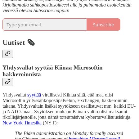
kirjoittamalla sähköpostiosoitteesi alle ja painamalla osoitekentän
vieressä olevaa Subscribe-nappia!
Subscribe
Uutiset 🗞️
Yhdysvallat syyttää Kiinaa Microsoftin
hakkeroinnista
Yhdysvallat
syyttää
virallisesti Kiinaa siitä, että maa olisi
Microsoftin yrityssähköpostipalvelun, Exchangen, hakkeroinnin
takana. Yhdysvaltain lisäksi syytökseen osallistuvat mm. kaikki EU-
ja NATO-maat. Syytöksen mukaan Kiinan valtio olisi maksanut
rikollisjärjestöille, jotta nämä toteuttaisivat kyberturvallisuusiskuja.
New York Timesilta
(NYT):
The Biden administration on Monday formally accused
the Chinese government of
breaching Microsoft email