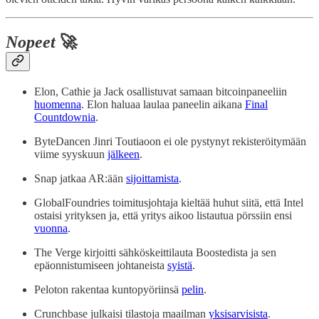
Nopeet
🚀
Elon, Cathie ja Jack osallistuvat samaan bitcoinpaneeliin
huomenna
. Elon haluaa laulaa paneelin aikana
Final
Countdownia
.
ByteDancen Jinri Toutiaoon ei ole pystynyt rekisteröitymään
viime syyskuun
jälkeen
.
Snap jatkaa AR:ään
sijoittamista
.
GlobalFoundries toimitusjohtaja kieltää huhut siitä, että Intel
ostaisi yrityksen ja, että yritys aikoo listautua pörssiin ensi
vuonna
.
The Verge kirjoitti sähköskeittilauta Boostedista ja sen
epäonnistumiseen johtaneista
syistä
.
Peloton rakentaa kuntopyöriinsä
pelin
.
Crunchbase julkaisi tilastoja maailman
yksisarvisista
.