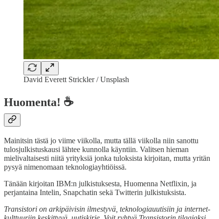
David Everett Strickler / Unsplash
Huomenta! ☕
Mainitsin tästä jo viime viikolla, mutta tällä viikolla niin sanottu
tulosjulkistuskausi lähtee kunnolla käyntiin. Valitsen hieman
mielivaltaisesti niitä yrityksiä jonka tuloksista kirjoitan, mutta yritän
pysyä nimenomaan teknologiayhtiöissä.
Tänään kirjoitan IBM:n julkistuksesta, Huomenna Netflixin, ja
perjantaina Intelin, Snapchatin sekä Twitterin julkistuksista.
Transistori on arkipäivisin ilmestyvä, teknologiauutisiin ja internet-
kulttuuriin keskittyvä, uutiskirje. Voit ryhtyä Transistorin tilaajaksi