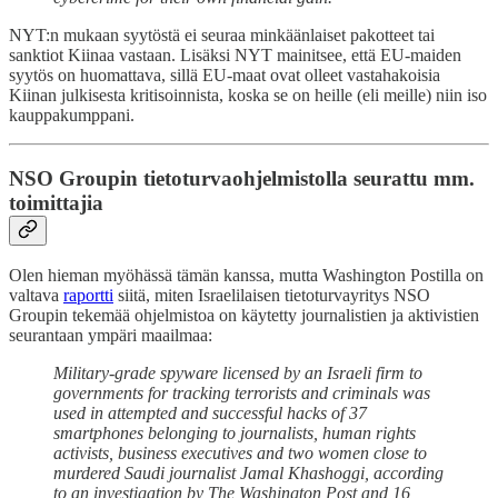
NYT:n mukaan syytöstä ei seuraa minkäänlaiset pakotteet tai
sanktiot Kiinaa vastaan. Lisäksi NYT mainitsee, että EU-maiden
syytös on huomattava, sillä EU-maat ovat olleet vastahakoisia
Kiinan julkisesta kritisoinnista, koska se on heille (eli meille) niin iso
kauppakumppani.
NSO Groupin tietoturvaohjelmistolla seurattu mm.
toimittajia
Olen hieman myöhässä tämän kanssa, mutta Washington Postilla on
valtava
raportti
siitä, miten Israelilaisen tietoturvayritys NSO
Groupin tekemää ohjelmistoa on käytetty journalistien ja aktivistien
seurantaan ympäri maailmaa:
Military-grade spyware licensed by an Israeli firm to
governments for tracking terrorists and criminals was
used in attempted and successful hacks of 37
smartphones belonging to journalists, human rights
activists, business executives and two women close to
murdered Saudi journalist Jamal Khashoggi, according
to an investigation by The Washington Post and 16