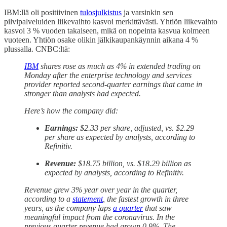
IBM:llä oli positiivinen
tulosjulkistus
ja varsinkin sen
pilvipalveluiden liikevaihto kasvoi merkittävästi. Yhtiön liikevaihto
kasvoi 3 % vuoden takaiseen, mikä on nopeinta kasvua kolmeen
vuoteen. Yhtiön osake olikin jälkikaupankäynnin aikana 4 %
plussalla. CNBC:ltä:
IBM
shares rose as much as 4% in extended trading on
Monday after the enterprise technology and services
provider reported second-quarter earnings that came in
stronger than analysts had expected.
Here’s how the company did:
Earnings:
$2.33 per share, adjusted, vs. $2.29
per share as expected by analysts, according to
Refinitiv.
Revenue:
$18.75 billion, vs. $18.29 billion as
expected by analysts, according to Refinitiv.
Revenue grew 3% year over year in the quarter,
according to a
statement
, the fastest growth in three
years, as the company laps
a quarter
that saw
meaningful impact from the coronavirus. In the
previous quarter revenue had grown 0.9%. The