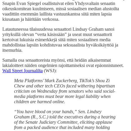
Snapin Evan Spiegel osallistuivat eilen Yhdysvaltain senaatin
oikeuskomitean kuulmiseen, missä sosiaalisen median alustoilta
vaadittiin enemmän laillista vastuunkantoa siitä miten lapsia
kiusataan ja häiritään verkossa.
Latautuneessa tilaisuudessa senaattori Lindsay Graham sanoi
yrityksillä olevan “verta käsissään” ja useat muut senaattorit
kertoivat lukuisia esimerkkejä siitä miten sosiaalinen media
mahdollistaa lapsiin kohdistuvaa seksuaalista hyväksikäyttöä ja
itsemurhia.
Samalla osa senaattoreista myönsi, että heidän aikaisemmat
lakialoitteet näiden ongelmien rajoittamiseksi ovat epäonnistuneet.
Wall Street Journalilta
(WSJ):
Meta Platforms’ Mark Zuckerberg, TikTok’s Shou Zi
Chew and other tech CEOs faced withering bipartisan
criticism on Wednesday from senators who said social-
media platforms must bear more legal liability when
children are harmed online.
“You have blood on your hands,” Sen. Lindsey
Graham (R., S.C.) told the executives during a hearing
of the Senate Judiciary Committee, eliciting applause
from a packed audience that included many holding