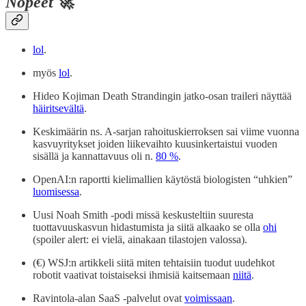
Nopeet
🚀
lol
.
myös
lol
.
Hideo Kojiman Death Strandingin jatko-osan traileri näyttää
häiritsevältä
.
Keskimäärin ns. A-sarjan rahoituskierroksen sai viime vuonna
kasvuyritykset joiden liikevaihto kuusinkertaistui vuoden
sisällä ja kannattavuus oli n.
80 %
.
OpenAI:n raportti kielimallien käytöstä biologisten “uhkien”
luomisessa
.
Uusi Noah Smith -podi missä keskusteltiin suuresta
tuottavuuskasvun hidastumista ja siitä alkaako se olla
ohi
(spoiler alert: ei vielä, ainakaan tilastojen valossa).
(€) WSJ:n artikkeli siitä miten tehtaisiin tuodut uudehkot
robotit vaativat toistaiseksi ihmisiä kaitsemaan
niitä
.
Ravintola-alan SaaS -palvelut ovat
voimissaan
.