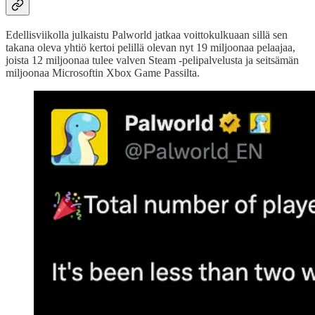
Edellisviikolla julkaistu Palworld jatkaa voittokulkuaan sillä sen
takana oleva yhtiö kertoi pelillä olevan nyt 19 miljoonaa pelaajaa,
joista 12 miljoonaa tulee valven Steam -pelipalvelusta ja seitsämän
miljoonaa Microsoftin Xbox Game Passilta.