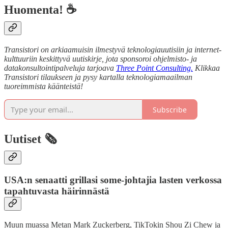
Huomenta! ☕
Transistori on arkiaamuisin ilmestyvä teknologiauutisiin ja internet-
kulttuuriin keskittyvä uutiskirje, jota sponsoroi ohjelmisto- ja
datakonsultointipalveluja tarjoava
Three Point Consulting.
Klikkaa
Transistori tilaukseen ja pysy kartalla teknologiamaailman
tuoreimmista käänteistä!
Subscribe
Uutiset 🗞️
USA:n senaatti grillasi some-johtajia lasten verkossa
tapahtuvasta häirinnästä
Muun muassa Metan Mark Zuckerberg, TikTokin Shou Zi Chew ja