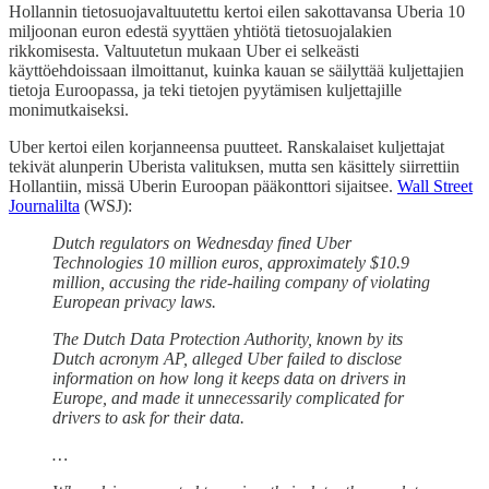
Hollannin tietosuojavaltuutettu kertoi eilen sakottavansa Uberia 10
miljoonan euron edestä syyttäen yhtiötä tietosuojalakien
rikkomisesta. Valtuutetun mukaan Uber ei selkeästi
käyttöehdoissaan ilmoittanut, kuinka kauan se säilyttää kuljettajien
tietoja Euroopassa, ja teki tietojen pyytämisen kuljettajille
monimutkaiseksi.
Uber kertoi eilen korjanneensa puutteet. Ranskalaiset kuljettajat
tekivät alunperin Uberista valituksen, mutta sen käsittely siirrettiin
Hollantiin, missä Uberin Euroopan pääkonttori sijaitsee.
Wall Street
Journalilta
(WSJ):
Dutch regulators on Wednesday fined Uber
Technologies 10 million euros, approximately $10.9
million, accusing the ride-hailing company of violating
European privacy laws.
The Dutch Data Protection Authority, known by its
Dutch acronym AP, alleged Uber failed to disclose
information on how long it keeps data on drivers in
Europe, and made it unnecessarily complicated for
drivers to ask for their data.
…