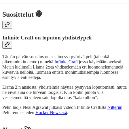
Suosittelut 🕵️
Infinite Craft on loputon yhdistelypeli
Tämän päivän suositus on selaimessa pyörivä peli (tai ehkä
pikemminkin demo) nimeltä
Infinite Craft
jossa käytetään ovelasti
Metan kielimalli Llama 2:sta yhdistelemään eri luonnonelementtejä
kuvaavia neliöitä, luomaan entistä monimutkaisempia luonnossa
esiintyviä entiteettejä.
Llama 2:n ansiosta, yhdistelmiä näyttää pystyvän loputtomasti, mutta
ne eivät aina ole hirveän loogisia: Kun koitin pinota viisi
vesielementtiä yhteen sain lopulta ulos “kalakulhon”.
Pelin luoja Neal Agrawal julkaisi videon Infinite Craftista
Nitteriin
.
Peli trendasi eilen
Hacker Newsissä
.