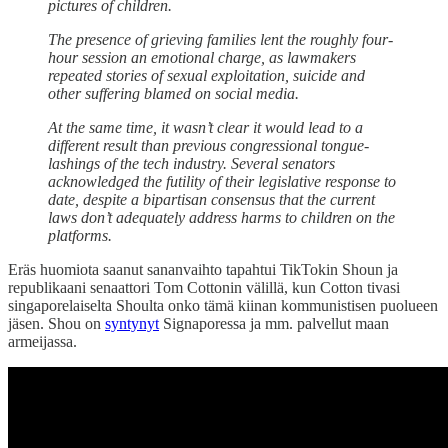
pictures of children.
The presence of grieving families lent the roughly four-
hour session an emotional charge, as lawmakers
repeated stories of sexual exploitation, suicide and
other suffering blamed on social media.
At the same time, it wasn’t clear it would lead to a
different result than previous congressional tongue-
lashings of the tech industry. Several senators
acknowledged the futility of their legislative response to
date, despite a bipartisan consensus that the current
laws don’t adequately address harms to children on the
platforms.
Eräs huomiota saanut sananvaihto tapahtui TikTokin Shoun ja
republikaani senaattori Tom Cottonin välillä, kun Cotton tivasi
singaporelaiselta Shoulta onko tämä kiinan kommunistisen puolueen
jäsen. Shou on
syntynyt
Signaporessa ja mm. palvellut maan
armeijassa.