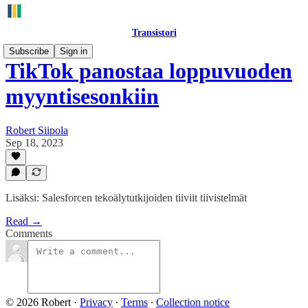
Transistori
Subscribe
Sign in
TikTok panostaa loppuvuoden
myyntisesonkiin
Robert Siipola
Sep 18, 2023
Lisäksi: Salesforcen tekoälytutkijoiden tiiviit tiivistelmät
Read →
Comments
© 2026 Robert
·
Privacy
∙
Terms
∙
Collection notice