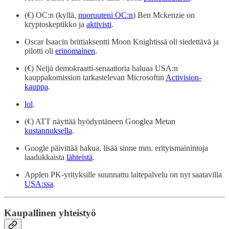
(€) OC:n (kyllä,
nuoruuteni OC:n
) Ben Mckenzie on
kryptoskeptikko ja
aktivisti
.
Oscar Isaacin brittiaksentti Moon Knightissä oli siedettävä ja
pilotti oli
erinomainen
.
(€) Neljä demokraatti-senaattoria haluaa USA:n
kauppakomission tarkastelevan Microsoftin
Activision-
kauppa
.
lol
.
(€) ATT näyttää hyödyntäneen Googlea Metan
kustannuksella
.
Google päivittää hakua, lisää sinne mm. erityismainintoja
laadukkaista
lähteistä
.
Applen PK-yrityksille suunnattu laitepalvelu on nyt saatavilla
USA:ssa
.
Kaupallinen yhteistyö