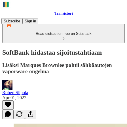
Transistori
Subscribe
Sign in
Read distraction-free on Substack
SoftBank hidastaa sijoitustahtiaan
Lisäksi Marques Brownlee pohtii sähköautojen
vaporware-ongelma
Robert Siipola
Apr 01, 2022