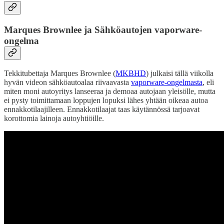
Marques Brownlee ja Sähköautojen vaporware-
ongelma
Tekkitubettaja Marques Brownlee (
MKBHD
) julkaisi tällä viikolla
hyvän videon sähköautoalaa riivaavasta
vaporware-ongelmasta
, eli
miten moni autoyritys lanseeraa ja demoaa autojaan yleisölle, mutta
ei pysty toimittamaan loppujen lopuksi lähes yhtään oikeaa autoa
ennakkotilaajilleen. Ennakkotilaajat taas käytännössä tarjoavat
korottomia lainoja autoyhtiöille.