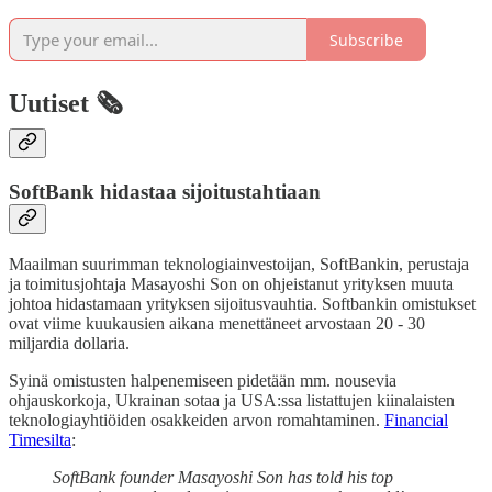
Subscribe
Uutiset 🗞️
SoftBank hidastaa sijoitustahtiaan
Maailman suurimman teknologiainvestoijan, SoftBankin, perustaja
ja toimitusjohtaja Masayoshi Son on ohjeistanut yrityksen muuta
johtoa hidastamaan yrityksen sijoitusvauhtia. Softbankin omistukset
ovat viime kuukausien aikana menettäneet arvostaan 20 - 30
miljardia dollaria.
Syinä omistusten halpenemiseen pidetään mm. nousevia
ohjauskorkoja, Ukrainan sotaa ja USA:ssa listattujen kiinalaisten
teknologiayhtiöiden osakkeiden arvon romahtaminen.
Financial
Timesilta
:
SoftBank founder Masayoshi Son has told his top