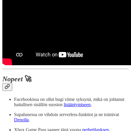
Nopeet
🚀
Facebookissa on ollut bugi viime syksynä, mikä on johtanut
haitallisen sisällön suosion
lisääntymiseen
.
Supabasessa on vihdoin serverless-funktiot ja ne toimivat
Denolla
.
Xbox Game Pass saanee tänä vuona
perhetilauksen
.