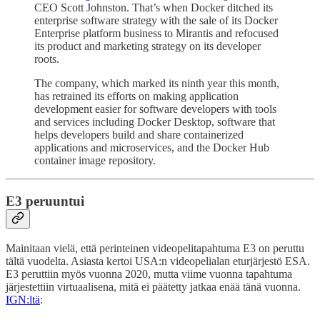
CEO Scott Johnston. That’s when Docker ditched its
enterprise software strategy with the sale of its Docker
Enterprise platform business to Mirantis and refocused
its product and marketing strategy on its developer
roots.
The company, which marked its ninth year this month,
has retrained its efforts on making application
development easier for software developers with tools
and services including Docker Desktop, software that
helps developers build and share containerized
applications and microservices, and the Docker Hub
container image repository.
E3 peruuntui
Mainitaan vielä, että perinteinen videopelitapahtuma E3 on peruttu
tältä vuodelta. Asiasta kertoi USA:n videopelialan eturjärjestö ESA.
E3 peruttiin myös vuonna 2020, mutta viime vuonna tapahtuma
järjestettiin virtuaalisena, mitä ei päätetty jatkaa enää tänä vuonna.
IGN:ltä
: