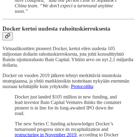
have collapsed,” said one person close to SoftBank’s
China team. “We don’t expect a turnround anytime
soon.”
Docker kertoi uudesta rahoituskierroksesta
Virtuaalikonttien pioneeri Docker, kertoi eilen uudesta 105
miljoonan dollarin rahoituskierroksesta, jota johti konsulttiyhtiö
Bainin sijoitusrahasto Bain Capital. Yhtiön arvo on nyt 2,1 miljardia
dollaria.
Docker on vuoden 2019 jälkeen tehnyt merkittäviä muutoksia
strategiaansa, ja yhtiö markkinoikin tuotteitaan nykyään enemmän
suoraan kehittäjille kuin yrityksille.
Protocolilta
:
Docker just landed $105 million in new funding, and
lead investor Bain Capital Ventures thinks the container
pioneer is in line for its long-awaited IPO down the
road.
The new Series C funding acknowledges Docker’s
turnaround progress since its recapitalization and
restructuring in November 2019
, according to Docker