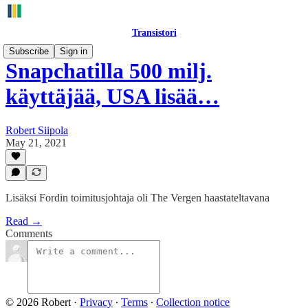
Transistori
Subscribe
Sign in
Snapchatilla 500 milj.
käyttäjää, USA lisää…
Robert Siipola
May 21, 2021
Lisäksi Fordin toimitusjohtaja oli The Vergen haastateltavana
Read →
Comments
© 2026 Robert
·
Privacy
∙
Terms
∙
Collection notice