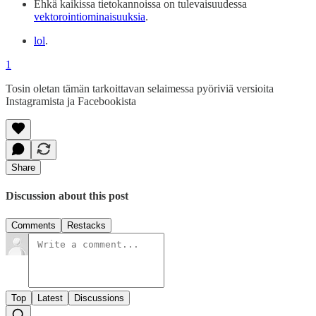
Ehkä kaikissa tietokannoissa on tulevaisuudessa
vektorointiominaisuuksia
.
lol
.
1
Tosin oletan tämän tarkoittavan selaimessa pyöriviä versioita
Instagramista ja Facebookista
Share
Discussion about this post
Comments
Restacks
Top
Latest
Discussions