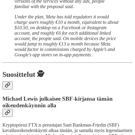
versions of the services without any ads, people
familiar with the proposal said.
Under the plan, Meta has told regulators it would
charge users roughly €10 a month, equivalent to about
$10.50, on desktop on a Facebook or Instagram
account, and roughly €6 for each additional linked
account, the people said. On mobile devices the price
would jump to roughly €13 a month because Meta
would factor in commissions charged by Apple’s and
Google’s app stores on in-app payments.
Suosittelut 🕵️
Michael Lewis julkaisee SBF-kirjansa tämän
oikeudenkäynnin alla
Kryptopörssi FTX:n perustajan Sam Bankman-Friedin (SBF)
kavallusoikeudenkäynti alkaa tänään, ja samalla myös legendaarinen