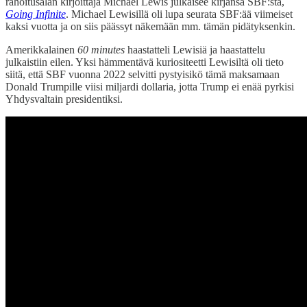
rahoitusalan kirjoittaja Michael Lewis julkaisee kirjansa SBF:stä,
Going Infinite
. Michael Lewisillä oli lupa seurata SBF:ää viimeiset
kaksi vuotta ja on siis päässyt näkemään mm. tämän pidätyksenkin.
Amerikkalainen
60 minutes
haastatteli Lewisiä ja haastattelu
julkaistiin eilen. Yksi hämmentävä kuriositeetti Lewisiltä oli tieto
siitä, että SBF vuonna 2022 selvitti pystyisikö tämä maksamaan
Donald Trumpille viisi miljardi dollaria, jotta Trump ei enää pyrkisi
Yhdysvaltain presidentiksi.