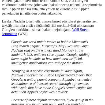
Nadella jakoi oikeusministeriön kannan siitä, että Googlen
vakiinnutti paikkansa johtavana hakukoneena tekemällä sopimuksia
mm. Applen kanssa siitä, että yhtiön hakukone olisi Applen
palveluiden ja laitteiden oletushakukone.
Lisäksi Nadella totesi, että viimeaikaiset edistykset generatiivisen
tekoälyn saralla eivät välttämättä riitä merkittävästi uhkaamaan
Googlen markkina-asemaa hakukonejohtajana.
Wall Street
Journalilta
(WSJ):
Google has used unfair tactics to hobble Microsoft’s
Bing search engine, Microsoft Chief Executive Satya
Nadella said on the witness stand Monday in the
landmark U.S. antitrust case against Google, adding
there might be limits to how much new artificial-
intelligence applications can reshape the market.
Testifying in a packed courtroom in Washington,
Nadella endorsed the Justice Department’s theory that
Google, a unit of parent company Alphabet, cemented
its dominance of internet search through agreements
with Apple that have made Google’s search engine the
default on Apple’s Safari web browser.
Because of these default agreements, “you get up in the
morning, you brush your teeth, and you search on