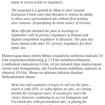
made in recent weeks to regulators.
The proposal is a gambit by Meta to steer around
European Union rules that threaten to restrict its ability
to show users personalized ads without first seeking
user consent—jeopardizing its main source of revenue.
Meta officials detailed the plan in meetings in
September with its privacy regulators in Ireland and
digital-competition regulators in Brussels. The plan has
been shared with other EU privacy regulators for their
input, too.
Mainosvapaa tilaus yhteen Metan sosiaalisista medioista maksaisi 10
€/kk työpöytäsovelluksesta
1
ja 13 €/kk mobiilisovelluksesta.
Lisätilaukset maksaisivat 6 €/kk, eli jos haluaisit tilata mainosvapaat
versiot sekä Instagramista, että Facebookista mobiilissa, maksaisi se
yhteensä 19 €/kk. Metan on tarkoitus julkaista tilaukset
lähikuukausien aikana:
Meta has told regulators it hopes to roll out the plan—
which it calls SNA, or subscription no ads—in coming
months for European users. It would give users the
choice between continuing to access Instagram and
Facebook free with personalized ads, or paying for