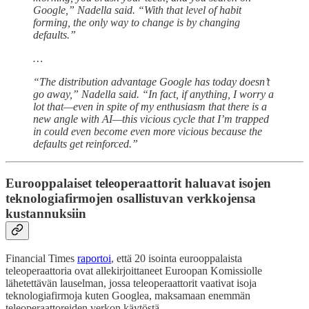
Google,” Nadella said. “With that level of habit
forming, the only way to change is by changing
defaults.”
…
“The distribution advantage Google has today doesn’t
go away,” Nadella said. “In fact, if anything, I worry a
lot that—even in spite of my enthusiasm that there is a
new angle with AI—this vicious cycle that I’m trapped
in could even become even more vicious because the
defaults get reinforced.”
Eurooppalaiset teleoperaattorit haluavat isojen
teknologiafirmojen osallistuvan verkkojensa
kustannuksiin
Financial Times
raportoi
, että 20 isointa eurooppalaista
teleoperaattoria ovat allekirjoittaneet Euroopan Komissiolle
lähetettävän lauselman, jossa teleoperaattorit vaativat isoja
teknologiafirmoja kuten Googlea, maksamaan enemmän
teleoperaattoreiden verkon käytöstä.