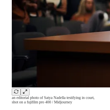
an editorial photo of Satya Nadella testifying in court,
shot on a fujifilm pro 400 / Midjourney