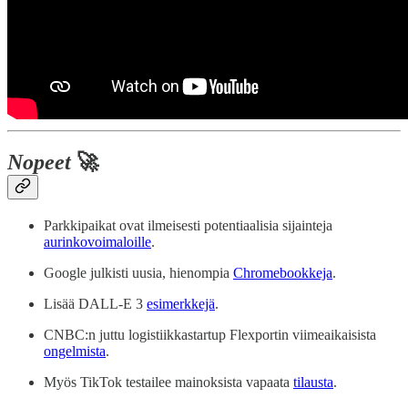
Nopeet
🚀
Parkkipaikat ovat ilmeisesti potentiaalisia sijainteja
aurinkovoimaloille
.
Google julkisti uusia, hienompia
Chromebookkeja
.
Lisää DALL-E 3
esimerkkejä
.
CNBC:n juttu logistiikkastartup Flexportin viimeaikaisista
ongelmista
.
Myös TikTok testailee mainoksista vapaata
tilausta
.