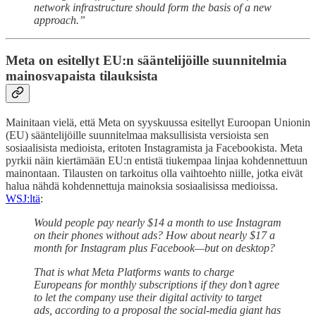
network infrastructure should form the basis of a new
approach.”
Meta on esitellyt EU:n sääntelijöille suunnitelmia
mainosvapaista tilauksista
Mainitaan vielä, että Meta on syyskuussa esitellyt Euroopan Unionin
(EU) sääntelijöille suunnitelmaa maksullisista versioista sen
sosiaalisista medioista, eritoten Instagramista ja Facebookista. Meta
pyrkii näin kiertämään EU:n entistä tiukempaa linjaa kohdennettuun
mainontaan. Tilausten on tarkoitus olla vaihtoehto niille, jotka eivät
halua nähdä kohdennettuja mainoksia sosiaalisissa medioissa.
WSJ:ltä
:
Would people pay nearly $14 a month to use Instagram
on their phones without ads? How about nearly $17 a
month for Instagram plus Facebook—but on desktop?
That is what Meta Platforms wants to charge
Europeans for monthly subscriptions if they don’t agree
to let the company use their digital activity to target
ads, according to a proposal the social-media giant has