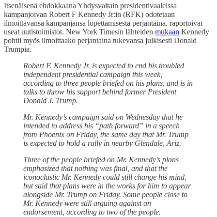
Itsenäisenä ehdokkaana Yhdysvaltain presidentivaaleissa
kampanjoivan Robert F Kennedy Jr:in (RFK) odotetaan
ilmoittavansa kampanjansa lopettamisesta perjantaina, raportoivat
useat uutistoimistot. New York Timesin lähteiden
mukaan
Kennedy
pohtii myös ilmoittaako perjantaina tukevansa julkisesti Donald
Trumpia.
Robert F. Kennedy Jr. is expected to end his troubled
independent presidential campaign this week,
according to three people briefed on his plans, and is in
talks to throw his support behind former President
Donald J. Trump.
Mr. Kennedy’s campaign said on Wednesday that he
intended to address his “path forward” in a speech
from Phoenix on Friday, the same day that Mr. Trump
is expected to hold a rally in nearby Glendale, Ariz.
Three of the people briefed on Mr. Kennedy’s plans
emphasized that nothing was final, and that the
iconoclastic Mr. Kennedy could still change his mind,
but said that plans were in the works for him to appear
alongside Mr. Trump on Friday. Some people close to
Mr. Kennedy were still arguing against an
endorsement, according to two of the people.