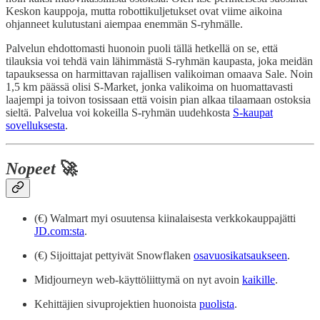
Keskon kauppoja, mutta robottikuljetukset ovat viime aikoina
ohjanneet kulutustani aiempaa enemmän S-ryhmälle.
Palvelun ehdottomasti huonoin puoli tällä hetkellä on se, että
tilauksia voi tehdä vain lähimmästä S-ryhmän kaupasta, joka meidän
tapauksessa on harmittavan rajallisen valikoiman omaava Sale. Noin
1,5 km päässä olisi S-Market, jonka valikoima on huomattavasti
laajempi ja toivon tosissaan että voisin pian alkaa tilaamaan ostoksia
sieltä. Palvelua voi kokeilla S-ryhmän uudehkosta
S-kaupat
sovelluksesta
.
Nopeet
🚀
(€) Walmart myi osuutensa kiinalaisesta verkkokauppajätti
JD.com:sta
.
(€) Sijoittajat pettyivät Snowflaken
osavuosikatsaukseen
.
Midjourneyn web-käyttöliittymä on nyt avoin
kaikille
.
Kehittäjien sivuprojektien huonoista
puolista
.