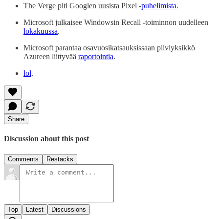
The Verge piti Googlen uusista Pixel -
puhelimista
.
Microsoft julkaisee Windowsin Recall -toiminnon uudelleen
lokakuussa
.
Microsoft parantaa osavuosikatsauksissaan pilviyksikkö
Azureen liittyvää
raportointia
.
lol
.
Share
Discussion about this post
Comments
Restacks
Top
Latest
Discussions