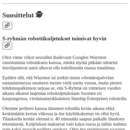
Suosittelut 🕵️
S-ryhmän robottikuljetukset toimivat hyvin
Olen viime viikot seuraillut ihailevasti Googlen Waymon
onnistumisia robotaksien kanssa, minkä myötä pitkään odotetut
itseohjautuvat autot alkavat olla todellisuutta osassa maailmaa.
Epäilen silti, että Waymon tai jonkin muun robotaksipalvelun
rantautumisessa suomeen menee vielä useita vuosia, mutta pienen
lohdutuspalkinnon tarjoaa se, että S-Ryhmä on viimeisen vuoden
aikana alkanut laajentaa robokuljetuksiaan Suomen eri
kaupungeissa, virolaisamerikkalaisen Starship Enterprisen roboteilla.
Olemme perheen kanssa tilanneet robotilla kesän aikana ehkä
keskimäärin kerran viikossa ja itse käyttökokemus on ollut hyvä.
Tilauksella kestää yleensä n. 40 minuuttia saapua paikalle tilauksen
tekemisestä. Kuljetukset maksavat vain kaksi euroa ja niihin mahtuu
noin kaksi muovikassillista ostoksia. Olen itse perinteisesti suosinut