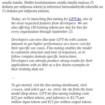
omalla datalla. Mallin kouluttaminen omalla datalla maksaa 25
dollaria per miljoona tokeni ja inferenssi hienosäädetyllä tokenilla on
15 dollaria per miljoona tokenia.
Today, we’re launching fine-tuning for
GPT-4o
, one of
the most requested features from developers. We are
also offering 1M training tokens per day for free for
every organization through September 23.
Developers can now fine-tune GPT-4o with custom
datasets to get higher performance at a lower cost for
their specific use cases. Fine-tuning enables the model
to customize structure and tone of responses, or to
follow complex domain-specific instructions.
Developers can already produce strong results for their
applications with as little as a few dozen examples in
their training data set.
…
To get started, visit the fine-tuning dashboard, click
, and select
from the base
create
gpt-4o-2024-08-06
model drop-down. GPT-4o fine-tuning training costs
$25 per million tokens, and inference is $3.75 per
million input tokens and $15 per million output tokens.