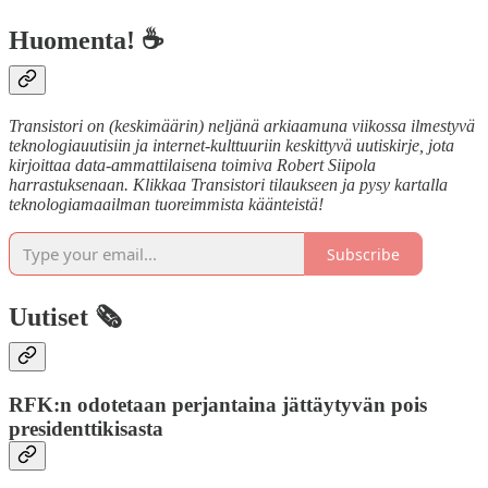
Huomenta! ☕
Transistori on (keskimäärin) neljänä arkiaamuna viikossa ilmestyvä
teknologiauutisiin ja internet-kulttuuriin keskittyvä uutiskirje, jota
kirjoittaa data-ammattilaisena toimiva Robert Siipola
harrastuksenaan. Klikkaa Transistori tilaukseen ja pysy kartalla
teknologiamaailman tuoreimmista käänteistä!
Subscribe
Uutiset 🗞️
RFK:n odotetaan perjantaina jättäytyvän pois
presidenttikisasta