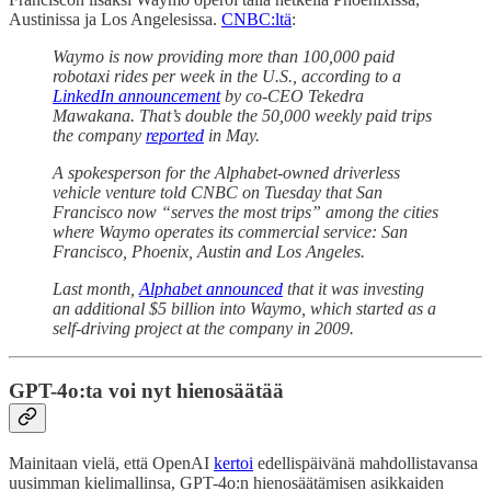
Austinissa ja Los Angelesissa.
CNBC:ltä
:
Waymo is now providing more than 100,000 paid
robotaxi rides per week in the U.S., according to a
LinkedIn announcement
by co-CEO Tekedra
Mawakana. That’s double the 50,000 weekly paid trips
the company
reported
in May.
A spokesperson for the Alphabet-owned driverless
vehicle venture told CNBC on Tuesday that San
Francisco now “serves the most trips” among the cities
where Waymo operates its commercial service: San
Francisco, Phoenix, Austin and Los Angeles.
Last month,
Alphabet announced
that it was investing
an additional $5 billion into Waymo, which started as a
self-driving project at the company in 2009.
GPT-4o:ta voi nyt hienosäätää
Mainitaan vielä, että OpenAI
kertoi
edellispäivänä mahdollistavansa
uusimman kielimallinsa, GPT-4o:n hienosäätämisen asikkaiden