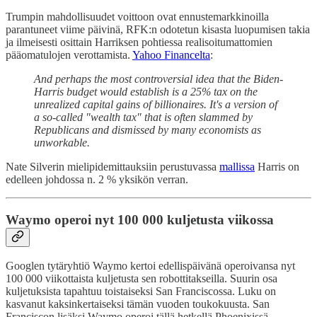
Trumpin mahdollisuudet voittoon ovat ennustemarkkinoilla
parantuneet viime päivinä, RFK:n odotetun kisasta luopumisen takia
ja ilmeisesti osittain Harriksen pohtiessa realisoitumattomien
pääomatulojen verottamista.
Yahoo Financelta
:
And perhaps the most controversial idea that the Biden-
Harris budget would establish is a 25% tax on the
unrealized capital gains of billionaires. It's a version of
a so-called "wealth tax" that is often slammed by
Republicans and dismissed by many economists as
unworkable.
Nate Silverin mielipidemittauksiin perustuvassa
mallissa
Harris on
edelleen johdossa n. 2 % yksikön verran.
Waymo operoi nyt 100 000 kuljetusta viikossa
Googlen tytäryhtiö Waymo kertoi edellispäivänä operoivansa nyt
100 000 viikottaista kuljetusta sen robottitakseilla. Suurin osa
kuljetuksista tapahtuu toistaiseksi San Franciscossa. Luku on
kasvanut kaksinkertaiseksi tämän vuoden toukokuusta. San
Franciscon lisäksi Waymo operoi tällä hetkellä Phoenixissä,