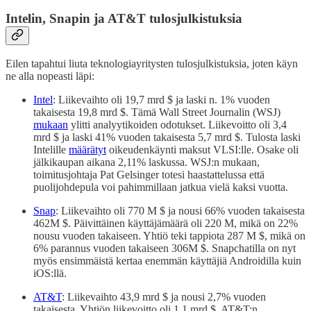
Intelin, Snapin ja AT&T tulosjulkistuksia
Eilen tapahtui liuta teknologiayritysten tulosjulkistuksia, joten käyn
ne alla nopeasti läpi:
Intel
: Liikevaihto oli 19,7 mrd $ ja laski n. 1% vuoden
takaisesta 19,8 mrd $. Tämä Wall Street Journalin (WSJ)
mukaan
ylitti analyytikoiden odotukset. Liikevoitto oli 3,4
mrd $ ja laski 41% vuoden takaisesta 5,7 mrd $. Tulosta laski
Intelille
määrätyt
oikeudenkäynti maksut VLSI:lle. Osake oli
jälkikaupan aikana 2,11% laskussa. WSJ:n mukaan,
toimitusjohtaja Pat Gelsinger totesi haastattelussa että
puolijohdepula voi pahimmillaan jatkua vielä kaksi vuotta.
Snap
: Liikevaihto oli 770 M $ ja nousi 66% vuoden takaisesta
462M $. Päivittäinen käyttäjämäärä oli 220 M, mikä on 22%
nousu vuoden takaiseen. Yhtiö teki tappiota 287 M $, mikä on
6% parannus vuoden takaiseen 306M $. Snapchatilla on nyt
myös ensimmäistä kertaa enemmän käyttäjiä Androidilla kuin
iOS:llä.
AT&T
: Liikevaihto 43,9 mrd $ ja nousi 2,7% vuoden
takaisesta. Yhtiön liikevoitto oli 1,1 mrd $. AT&T:n