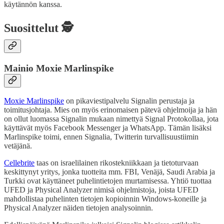
käytännön kanssa.
Suosittelut 🕵️
Mainio Moxie Marlinspike
Moxie Marlinspike
on pikaviestipalvelu Signalin perustaja ja
toimitusjohtaja. Mies on myös erinomaisen pätevä ohjelmoija ja hän
on ollut luomassa Signalin mukaan nimettyä Signal Protokollaa, jota
käyttävät myös Facebook Messenger ja WhatsApp. Tämän lisäksi
Marlinspike toimi, ennen Signalia, Twitterin turvallisuustiimin
vetäjänä.
Cellebrite
taas on israelilainen rikostekniikkaan ja tietoturvaan
keskittynyt yritys, jonka tuotteita mm. FBI, Venäjä, Saudi Arabia ja
Turkki ovat käyttäneet puhelintietojen murtamisessa. Yhtiö tuottaa
UFED ja Physical Analyzer nimisä ohjelmistoja, joista UFED
mahdollistaa puhelinten tietojen kopioinnin Windows-koneille ja
Physical Analyzer näiden tietojen analysoinnin.