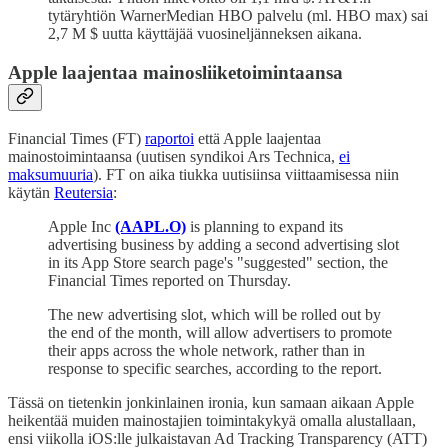
tytäryhtiön WarnerMedian HBO palvelu (ml. HBO max) sai
2,7 M $ uutta käyttäjää vuosineljänneksen aikana.
Apple laajentaa mainosliiketoimintaansa
Financial Times (FT)
raportoi
että Apple laajentaa
mainostoimintaansa (uutisen syndikoi Ars Technica,
ei
maksumuuria
). FT on aika tiukka uutisiinsa viittaamisessa niin
käytän
Reutersia
:
Apple Inc
(AAPL.O)
is planning to expand its
advertising business by adding a second advertising slot
in its App Store search page's "suggested" section, the
Financial Times reported on Thursday.
The new advertising slot, which will be rolled out by
the end of the month, will allow advertisers to promote
their apps across the whole network, rather than in
response to specific searches, according to the report.
Tässä on tietenkin jonkinlainen ironia, kun samaan aikaan Apple
heikentää muiden mainostajien toimintakykyä omalla alustallaan,
ensi viikolla iOS:lle julkaistavan Ad Tracking Transparency (ATT)