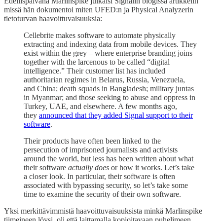
Edellispäivänä Marlinspike julkaisi Signalin blogissa artikkelin
missä hän dokumentoi miten UFED:n ja Physical Analyzerin
tietoturvan haavoittuvaisuuksia:
Cellebrite makes software to automate physically
extracting and indexing data from mobile devices. They
exist within the grey – where enterprise branding joins
together with the larcenous to be called “digital
intelligence.” Their customer list has included
authoritarian regimes in Belarus, Russia, Venezuela,
and China; death squads in Bangladesh; military juntas
in Myanmar; and those seeking to abuse and oppress in
Turkey, UAE, and elsewhere. A few months ago,
they
announced that they added Signal support to their
software
.
Their products have often been linked to the
persecution of imprisoned journalists and activists
around the world, but less has been written about what
their software
actually does
or how it works. Let’s take
a closer look. In particular, their software is often
associated with bypassing security, so let’s take some
time to examine the security of their own software.
Yksi merkittävimmistä haavoittuvaisuuksista minkä Marlinspike
tiimeineen löysi, oli että laittamalla kopioitavaan puhelimeen,