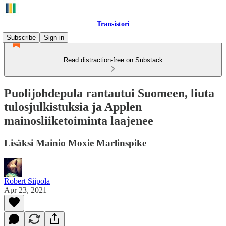
Transistori
Subscribe
Sign in
Read distraction-free on Substack
Puolijohdepula rantautui Suomeen, liuta
tulosjulkistuksia ja Applen
mainosliiketoiminta laajenee
Lisäksi Mainio Moxie Marlinspike
Robert Siipola
Apr 23, 2021