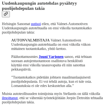
Uudenkaupungin autotehdas pysähtyy
puolijohdepulan takia
Helsingin Sanomat
uutisoi
eilen, että Valmet-Automotiven
Uudenkaupungin autotehtaalla on ensi viikolla tuotantokatko
puolijohdepulan takia:
AUTONVALMISTAJA
Valmet Automotiven
Uudenkaupungin-autotehtaalla on ensi viikolla viikon
mittainen tuotantokatko, yhtiö kertoo.
Pääluottamusmies
Jouni Varjonen
sanoo, että tehtaan
suoraan autojentuotantoon osallistuva henkilöstö
käyttää ensi viikolla tasausvapaita eli niin sanottua
pekkaspäiviä.
”Tuotantokatkos pidetään johtuen maailmanlaajuisesti
puolijohdepulasta. Ei voi tehdä autoja, kun ei tule osia.
Lomautuksia ei ole edes keskustelun alla.”
Muista autoteollisuuden toimijoista myös Stellantis on tällä viikolla
ilmoittanut
, että se vähentää työntekijöitään Jeepin Detroitin tehtaalla
puolijohdepulan takia.