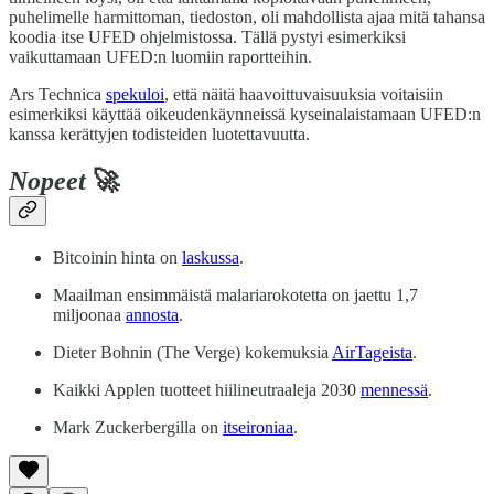
puhelimelle harmittoman, tiedoston, oli mahdollista ajaa mitä tahansa
koodia itse UFED ohjelmistossa. Tällä pystyi esimerkiksi
vaikuttamaan UFED:n luomiin raportteihin.
Ars Technica
spekuloi
, että näitä haavoittuvaisuuksia voitaisiin
esimerkiksi käyttää oikeudenkäynneissä kyseinalaistamaan UFED:n
kanssa kerättyjen todisteiden luotettavuutta.
Nopeet
🚀
Bitcoinin hinta on
laskussa
.
Maailman ensimmäistä malariarokotetta on jaettu 1,7
miljoonaa
annosta
.
Dieter Bohnin (The Verge) kokemuksia
AirTageista
.
Kaikki Applen tuotteet hiilineutraaleja 2030
mennessä
.
Mark Zuckerbergilla on
itseironiaa
.