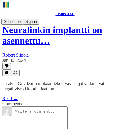
Transistori
Subscribe
Sign in
Neuralinkin implantti on
asennettu…
Robert Siipola
Jan 30, 2024
Lisäksi: GitClearin mukaan tekoälyavustajat vaikuttavat
negatiivisesti koodin laatuun
Read →
Comments