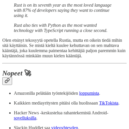
Rust is on its seventh year as the most loved language
with 87% of developers saying they want to continue
using it.
Rust also ties with Python as the most wanted
technology with TypeScript running a close second.
Olen etsinyt tekosyytä opetella Rustia, mutta en oikein tiedä mihin
sitä käyttäisin. Se mistä kieltä kuulee kehuttavan on sen mahtava
kääntäjä, joka kuulemma paimentaa kehittäjiä paljon paremmin kuin
käytännössä minkään muun kielen kääntäjä.
Nopeet
🚀
Amazonilla pelätään työntekijöiden
loppumista
.
Kaikkien mediayritysten pitäisi olla huolissaan
TikTokista
.
Hacker News -keskustelua rahantekemistä Android-
sovelluksilla
.
Slackin Huddlet saa
videoyhteyden
.