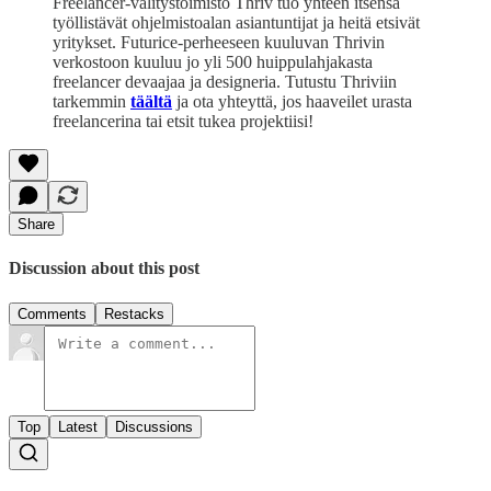
Freelancer-välitystoimisto Thriv tuo yhteen itsensä
työllistävät ohjelmistoalan asiantuntijat ja heitä etsivät
yritykset. Futurice-perheeseen kuuluvan Thrivin
verkostoon kuuluu jo yli 500 huippulahjakasta
freelancer devaajaa ja designeria. Tutustu Thriviin
tarkemmin
täältä
ja ota yhteyttä, jos haaveilet urasta
freelancerina tai etsit tukea projektiisi!
Share
Discussion about this post
Comments
Restacks
Top
Latest
Discussions