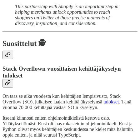
This partnership with Shopify is an important step in
helping merchants unlock opportunities to reach
shoppers on Twitter at those precise moments of
discovery, inspiration, and consideration.
Suosittelut 🕵️
Stack Overflown vuosittaisen kehittäjäkyselyn
tulokset
On taas se aika vuodesta kun kehittäjien lempisivusto, Stack
Overflow (SO), julkaisee laajan kehittäjäkyselynsä
tulokset
. Tänä
vuonna 70 000 kehittäjää vastasi SO:n kyselyyn.
Itseäni kiinnosti eniten ohjelmointikielistä kertova osio.
Yllätyksettömästi Rust oli taas rakastetuin ohjelmointikieli. Rust ja
Python olivat myös kehittäjien keskuudessa ne kielet mitä haluttiin
oppia eniten, ja niitä seurasi TypeScript.