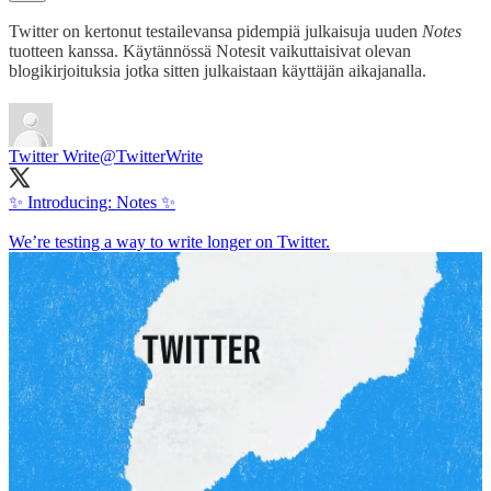
Twitter on kertonut testailevansa pidempiä julkaisuja uuden
Notes
tuotteen kanssa. Käytännössä Notesit vaikuttaisivat olevan
blogikirjoituksia jotka sitten julkaistaan käyttäjän aikajanalla.
Twitter Write
@TwitterWrite
✨ Introducing: Notes ✨
We’re testing a way to write longer on Twitter.