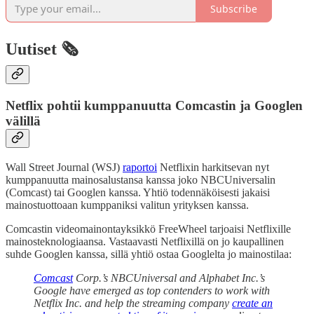
Subscribe
Uutiset 🗞️
Netflix pohtii kumppanuutta Comcastin ja Googlen
välillä
Wall Street Journal (WSJ)
raportoi
Netflixin harkitsevan nyt
kumppanuutta mainosalustansa kanssa joko NBCUniversalin
(Comcast) tai Googlen kanssa. Yhtiö todennäköisesti jakaisi
mainostuottoaan kumppaniksi valitun yrityksen kanssa.
Comcastin videomainontayksikkö FreeWheel tarjoaisi Netflixille
mainosteknologiaansa. Vastaavasti Netflixillä on jo kaupallinen
suhde Googlen kanssa, sillä yhtiö ostaa Googlelta jo mainostilaa:
Comcast
Corp.’s NBCUniversal and Alphabet Inc.’s
Google have emerged as top contenders to work with
Netflix Inc. and help the streaming company
create an