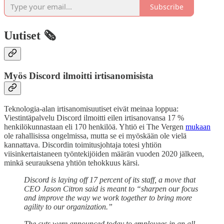
Subscribe
Uutiset 🗞️
Myös Discord ilmoitti irtisanomisista
Teknologia-alan irtisanomisuutiset eivät meinaa loppua:
Viestintäpalvelu Discord ilmoitti eilen irtisanovansa 17 %
henkilökunnastaan eli 170 henkilöä. Yhtiö ei The Vergen
mukaan
ole rahallisissa ongelmissa, mutta se ei myöskään ole vielä
kannattava. Discordin toimitusjohtaja totesi yhtiön
viisinkertaistaneen työntekijöiden määrän vuoden 2020 jälkeen,
minkä seurauksena yhtiön tehokkuus kärsi.
Discord is laying off 17 percent of its staff, a move that
CEO Jason Citron said is meant to “sharpen our focus
and improve the way we work together to bring more
agility to our organization.”
The cuts were announced today to employees in an all-