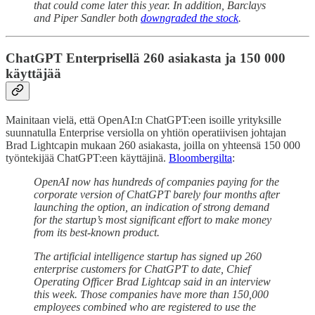
that could come later this year. In addition, Barclays
and Piper Sandler both
downgraded the stock
.
ChatGPT Enterprisellä 260 asiakasta ja 150 000
käyttäjää
Mainitaan vielä, että OpenAI:n ChatGPT:een isoille yrityksille
suunnatulla Enterprise versiolla on yhtiön operatiivisen johtajan
Brad Lightcapin mukaan 260 asiakasta, joilla on yhteensä 150 000
työntekijää ChatGPT:een käyttäjinä.
Bloombergilta
:
OpenAI now has hundreds of companies paying for the
corporate version of ChatGPT barely four months after
launching the option, an indication of strong demand
for the startup’s most significant effort to make money
from its best-known product.
The artificial intelligence startup has signed up 260
enterprise customers for ChatGPT to date, Chief
Operating Officer Brad Lightcap said in an interview
this week. Those companies have more than 150,000
employees combined who are registered to use the