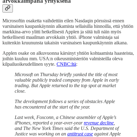
arvokkaimpana yrityksenä
Microsoftin osaketta vaihdettiin eilen Nasdaqin pörssissä ennen
varsinaisen kaupankäynnin alkamista sellaisilla hinnoilla, että yhtiön
markkina-arvo ylitti hetkellisesti Applen ja siitä tuli näin myös
hetkellisesti maailman arvokkain yhtiö. iPhone valmistaja sai
kuitenkin kruununsta takaisin varsinaisen kaupunkäynnin aikana.
Applen osake on alkuvuonna kärsinyt yhtiön kohtaamista haasteista,
joihin kuuluu mm. USA:n oikeusministeriön valmisteilla oleva
kilpailuoikeudellinen syyte.
CNBC:ltä
:
Microsoft on Thursday briefly yanked the title of most
valuable publicly traded company from Apple in early
trading. But Apple returned to the top spot at market
close.
The development follows a series of obstacles Apple
has encountered at the start of the year.
Last week, Foxconn, a Chinese assembler of Apple’s
iPhones, reported a year-over-year
revenue decline
,
and The New York Times said the U.S. Department of
Justice was working on an
antitrust case
against Apple