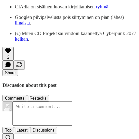
CIA:lla on sisäinen luovan kirjoittamisen
ryhmä
.
Googlen pilvipalvelusta pois siirtyminen on pian (lähes)
ilmaista
.
(€) Miten CD Projekt sai vihdoin käännettyä Cyberpunk 2077
kelkan
.
2
Share
Discussion about this post
Comments
Restacks
Top
Latest
Discussions