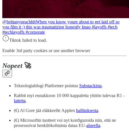
@brittanypeachhh
When you know youre about to get laid off so
you film it :) this was traumatizing honestly lmao #layoffs #tech
#techlayoffs #corporate
Tiktok failed to load.
Enable 3rd party cookies or use another browser
Nopeet
🚀
Teknologiablogi Platformer poistuu
Substackista
.
Rabbit myi ennakkoon 10 000 kappaletta yhtiön tulevaa R1 -
laitetta
.
(€) Al Gore jää eläkkeelle Applen
hallituksesta
.
(€) Microsoftin tuotteet voi nyt konfiguroida niin, että ne
prosessoivat henkilökohtaista dataa EU-
alueella
.