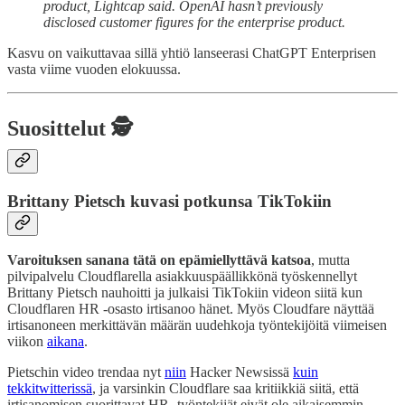
product, Lightcap said. OpenAI hasn’t previously
disclosed customer figures for the enterprise product.
Kasvu on vaikuttavaa sillä yhtiö lanseerasi ChatGPT Enterprisen
vasta viime vuoden elokuussa.
Suosittelut 🕵️
Brittany Pietsch kuvasi potkunsa TikTokiin
Varoituksen sanana tätä on epämiellyttävä katsoa
, mutta
pilvipalvelu Cloudflarella asiakkuuspäällikkönä työskennellyt
Brittany Pietsch nauhoitti ja julkaisi TikTokiin videon siitä kun
Cloudflaren HR -osasto irtisanoo hänet. Myös Cloudfare näyttää
irtisanoneen merkittävän määrän uudehkoja työntekijöitä viimeisen
viikon
aikana
.
Pietschin video trendaa nyt
niin
Hacker Newsissä
kuin
tekkitwitterissä
, ja varsinkin Cloudflare saa kritiikkiä siitä, että
irtisanomisen suorittavat HR -työntekijät eivät ole aikaisemmin