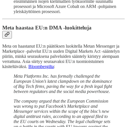
ensimmäinen isojen kielimallien työkuormille suunnattu
prosessori ja Microsoft Azure Cobalt on ARM -pohjainen
yleiskäyttöinen prosessori.
Meta haastaa EU:n DMA -luokitteluja
Meta on haastanut EU:n päätöksen luokitella Metan Messenger ja
Marketplace -palvelut EU:n uuden Digital Markets Act -sääntelyn
piiriin, minkä seurauksena palveluiden sääntely kiristyy aiempaan
verrattuna. Asia siirtyy seuraavaksi EU:n tuomioistuimen
käsiteltäväksi.
Bloombergilta
:
Meta Platforms Inc. has formally challenged the
European Union’s latest clampdown on the dominance
of Big Tech firms, paving the way for a fresh legal fight
between regulators and the social media powerhouse.
The company argued that the European Commission
was wrong to put Facebook’s Marketplace and
Messenger services within the scope of the bloc’s new
digital antitrust rules, according to an appeal filed to
the EU courts on Wednesday. The legal challenge sets
up a battle in the courts with EU lawyers against the