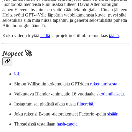
luontodokumenteista kuuluisaksi tulleen David Attenboroughn
äänen Elevenlabs -nimisen yhtiön ääniteknologialla. Tämän jälkeen
Holtz syötti GPT-4V:lle läppärin webbikamerasta kuvia, pyysi siltä
selostuksia siitä mitä niissä tapahtuu ja generoi selostuksista puhetta
Attenboroughn äänellä.
Koko videon löytää
täältä
ja projektin Github -repon taas
täältä
.
Nopeet
🚀
lol
.
Simon Willisonin kokemuksia GPT:iden
rakentamisesta
.
Vaikuttava Blender -animaatio 16 vuotiaalta
skotlantilaiseta
.
Instagram sai pitkästä aikaa uusia
filttereitä
.
Joku rakensi B-puu -tietorakenteet Factorio -pelin
sisään
.
Threadsissä testaillaan
hash-tageja
.