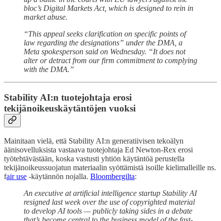
bloc’s Digital Markets Act, which is designed to rein in
market abuse.
“This appeal seeks clarification on specific points of
law regarding the designations” under the DMA, a
Meta spokesperson said on Wednesday. “It does not
alter or detract from our firm commitment to complying
with the DMA.”
Stability AI:n tuotejohtaja erosi
tekijänoikeuskäytäntöjen vuoksi
Mainitaan vielä, että Stability AI:n generatiivisen tekoälyn
äänisovelluksista vastaava tuotejohtaja Ed Newton-Rex erosi
työtehtävästään, koska vastusti yhtiön käytäntöä perustella
tekijänoikeussuojatun materiaalin syöttämistä isoille kielimalleille ns.
f
air use
-käytännön nojalla.
Bloombergilta
:
An executive at artificial intelligence startup Stability AI
resigned last week over the use of copyrighted material
to develop AI tools — publicly taking sides in a debate
that’s become central to the business model of the fast-