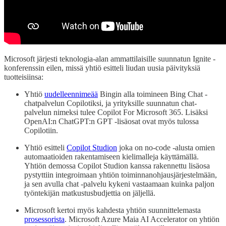
Microsoft järjesti teknologia-alan ammattilaisille suunnatun Ignite -
konferenssin eilen, missä yhtiö esitteli liudan uusia päivityksiä
tuotteisiinsa:
Yhtiö
uudelleennimeää
Bingin alla toimineen Bing Chat -
chatpalvelun Copilotiksi, ja yrityksille suunnatun chat-
palvelun nimeksi tulee Copilot For Microsoft 365. Lisäksi
OpenAI:n ChatGPT:n GPT -lisäosat ovat myös tulossa
Copilotiin.
Yhtiö esitteli
Copilot Studion
joka on no-code -alusta omien
automaatioiden rakentamiseen kielimalleja käyttämällä.
Yhtiön demossa Copilot Studion kanssa rakennettu lisäosa
pystyttiin integroimaan yhtiön toiminnanohjausjärjestelmään,
ja sen avulla chat -palvelu kykeni vastaamaan kuinka paljon
työntekijän matkustusbudjettia on jäljellä.
Microsoft kertoi myös kahdesta yhtiön suunnittelemasta
prosessorista
. Microsoft Azure Maia AI Accelerator on yhtiön