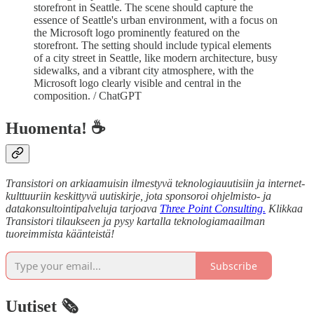
storefront in Seattle. The scene should capture the
essence of Seattle's urban environment, with a focus on
the Microsoft logo prominently featured on the
storefront. The setting should include typical elements
of a city street in Seattle, like modern architecture, busy
sidewalks, and a vibrant city atmosphere, with the
Microsoft logo clearly visible and central in the
composition. / ChatGPT
Huomenta! ☕
Transistori on arkiaamuisin ilmestyvä teknologiauutisiin ja internet-
kulttuuriin keskittyvä uutiskirje, jota sponsoroi ohjelmisto- ja
datakonsultointipalveluja tarjoava
Three Point Consulting.
Klikkaa
Transistori tilaukseen ja pysy kartalla teknologiamaailman
tuoreimmista käänteistä!
Subscribe
Uutiset 🗞️