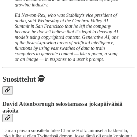
growing industry.
Ed Newton-Rex, who was Stability’s vice president of
audio, said Wednesday at the Cerebral Valley AI
Summit in San Francisco that he left the company
because he doesn’t believe that it’s legal to develop AI
models using copyrighted content. Generative AI, one
of the fastest-growing areas of artificial intelligence,
functions by using vast swathes of data to train
computers to generate content — like a poem, a song
or an image — in response to a user’s prompt.
Suosittelut 🕵️
David Attenborough selostamassa jokapäiväisiä
asioita
Tämän päivän suosittelu tulee Charlie Holtz -nimiseltä hakkerilta,
joka julkaisi eilen Twitterissä demon, jossa tämä oli ensin kopioinut