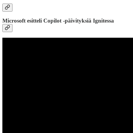
Microsoft esitteli Copilot -päivityksiä Ignitessa