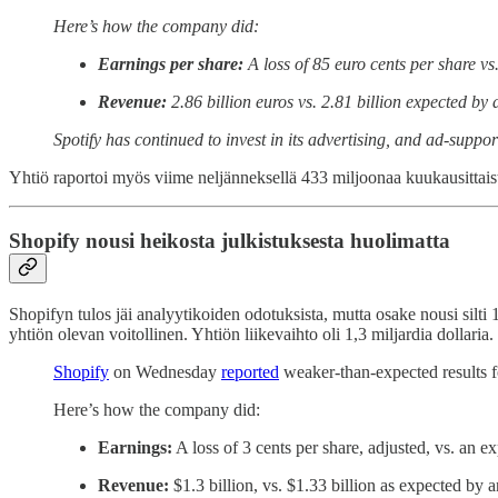
Here’s how the company did:
Earnings per share:
A loss of 85 euro cents per share vs
Revenue:
2.86 billion euros vs. 2.81 billion expected by 
Spotify has continued to invest in its advertising, and ad-suppo
Yhtiö raportoi myös viime neljänneksellä 433 miljoonaa kuukausittais
Shopify nousi heikosta julkistuksesta huolimatta
Shopifyn tulos jäi analyytikoiden odotuksista, mutta osake nousi silt
yhtiön olevan voitollinen. Yhtiön liikevaihto oli 1,3 miljardia dollaria.
Shopify
on Wednesday
reported
weaker-than-expected results fo
Here’s how the company did:
Earnings:
A loss of 3 cents per share, adjusted, vs. an e
Revenue:
$1.3 billion, vs. $1.33 billion as expected by a