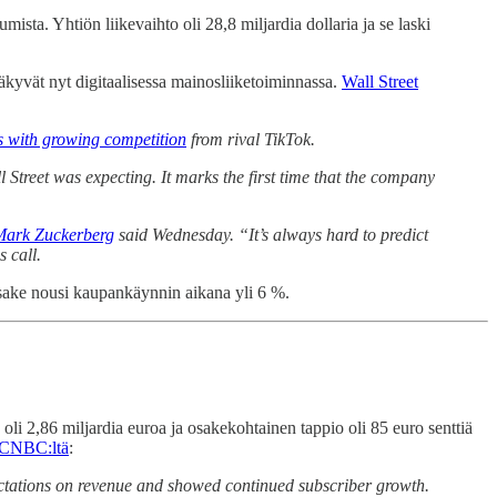
ista. Yhtiön liikevaihto oli 28,8 miljardia dollaria ja se laski
äkyvät nyt digitaalisessa mainosliiketoiminnassa.
Wall Street
s with growing competition
from rival TikTok.
Street was expecting. It marks the first time that the company
Mark Zuckerberg
said Wednesday. “It’s always hard to predict
 call.
n osake nousi kaupankäynnin aikana yli 6 %.
 oli 2,86 miljardia euroa ja osakekohtainen tappio oli 85 euro senttiä
CNBC:ltä
:
ectations on revenue and showed continued subscriber growth.