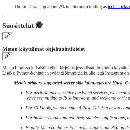
The stock was up about 7% in afternoon trading as
tech stocks 
Suosittelut 🕵️
Metan käyttämät ohjelmointikielet
Metan blogissa julkaistiin eilen
kirjoitus
jossa listattiin yhtiön käyttäm
Lisäksi Python-kehittäjän sydäntä lämmittää kuulla, että Instagram on e
Meta’s primary supported server-side languages are
Hack, C+
For performance-sensitive back-end services, we encourag
we’re committing to Rust long-term and welcome early 
For CLI tools, we recommend Rust. This is a new recom
For business logic and relatively stateless applications
Finally, Meta continues to heavily support our Python de