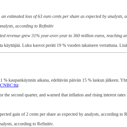
. an estimated loss of 63 euro cents per share as expected by analysts, a
analysts, according to Refinitiv
rted revenue grew 31% year-over-year to 360 million euros, reaching an 
ta käyttäjää. Luku kasvoi peräti 19 % vuoden takaiseen verrattuna. Lis
i 11 % kaupankäynnin aikana, edeltävän päivän 15 % laskun jälkeen. Yhtiö
CNBC:ltä
:
r the second quarter, and warned that inflation and rising interest rates
xpected gain of 2 cents per share as expected by analysts, according to Re
nalysts, according to Refinitiv.