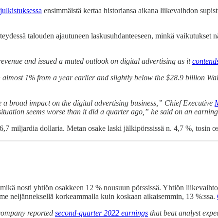
sjulkistuksessa
ensimmäistä kertaa historiansa aikana liikevaihdon supistum
yhteydessä talouden ajautuneen laskusuhdanteeseen, minkä vaikutukset n
 revenue and issued a muted outlook on digital advertising as it
contend
lmost 1% from a year earlier and slightly below the $28.9 billion Wall 
a broad impact on the digital advertising business,” Chief Executive
situation seems worse than it did a quarter ago,” he said on an earnings
 6,7 miljardia dollaria. Metan osake laski jälkipörssissä n. 4,7 %, tosi
us, mikä nosti yhtiön osakkeen 12 % nousuun pörssissä. Yhtiön liikevaihto
iime neljänneksellä korkeammalla kuin koskaan aikaisemmin, 13 %:ssa.
 company reported
second-quarter 2022 earnings
that beat analyst exp