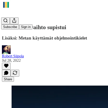
Metan liikevaihto supistui
Subscribe
Sign in
Lisäksi: Metan käyttämät ohjelmointikielet
Robert Siipola
Jul 28, 2022
Share