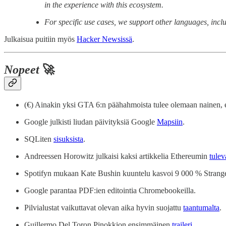
in the experience with this ecosystem.
For specific use cases, we support other languages, incl
Julkaisua puitiin myös
Hacker Newsissä
.
Nopeet
🚀
(€) Ainakin yksi GTA 6:n päähahmoista tulee olemaan nainen, 
Google julkisti liudan päivityksiä Google
Mapsiin
.
SQLiten
sisuksista
.
Andreessen Horowitz julkaisi kaksi artikkelia Ethereumin
tulev
Spotifyn mukaan Kate Bushin kuuntelu kasvoi 9 000 % Strang
Google parantaa PDF:ien editointia Chromebookeilla.
Pilvialustat vaikuttavat olevan aika hyvin suojattu
taantumalta
.
Guillermo Del Toron Pinokkion ensimmäinen
traileri
.