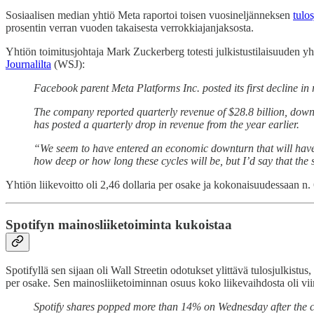
Sosiaalisen median yhtiö Meta raportoi toisen vuosineljänneksen
tulo
prosentin verran vuoden takaisesta verrokkiajanjaksosta.
Yhtiön toimitusjohtaja Mark Zuckerberg totesti julkistustilaisuuden 
Journalilta
(WSJ):
Facebook parent Meta Platforms Inc. posted its first decline in
The company reported quarterly revenue of $28.8 billion, down a
has posted a quarterly drop in revenue from the year earlier.
“We seem to have entered an economic downturn that will have 
how deep or how long these cycles will be, but I’d say that the 
Yhtiön liikevoitto oli 2,46 dollaria per osake ja kokonaisuudessaan n.
Spotifyn mainosliiketoiminta kukoistaa
Spotifyllä sen sijaan oli Wall Streetin odotukset ylittävä tulosjulkist
per osake. Sen mainosliiketoiminnan osuus koko liikevaihdosta oli v
Spotify shares popped more than 14% on Wednesday after the