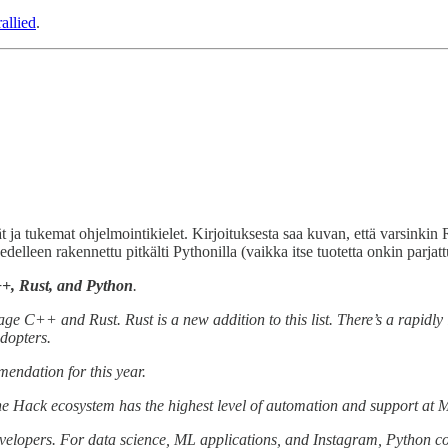
rallied
.
ät ja tukemat ohjelmointikielet. Kirjoituksesta saa kuvan, että varsinkin
delleen rakennettu pitkälti Pythonilla (vaikka itse tuotetta onkin parjatt
+, Rust, and Python
.
e C++ and Rust. Rust is a new addition to this list. There’s a rapidly 
adopters.
mendation for this year.
, the Hack ecosystem has the highest level of automation and support 
velopers. For data science, ML applications, and Instagram, Python con