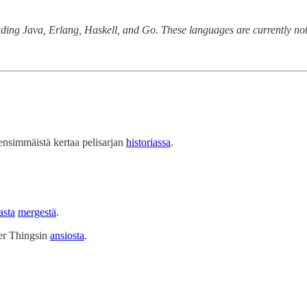
uding Java, Erlang, Haskell, and Go. These languages are currently not 
ensimmäistä kertaa pelisarjan
historiassa
.
asta
mergestä
.
er Thingsin
ansiosta
.