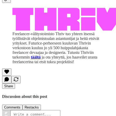
Freelancer-välitystoimisto Thriv tuo yhteen itsensä
työllistävät ohjelmistoalan asiantuntijat ja heitä etsivät
yritykset. Futurice-perheeseen kuuluvan Thrivin
verkostoon kuuluu jo yli 500 huippulahjakasta
freelancer devaajaa ja designeria. Tutustu Thriviin
tarkemmin
täältä
ja ota yhteyttä, jos haaveilet urasta
freelancerina tai etsit tukea projektiisi!
Share
Discussion about this post
Comments
Restacks