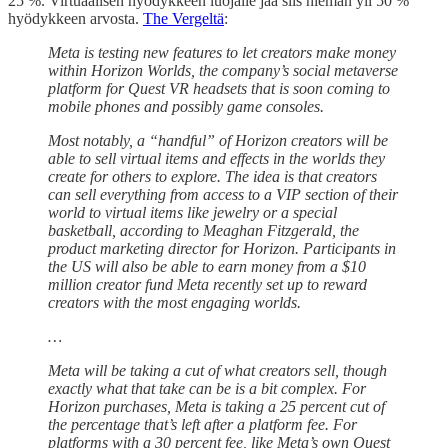
25 %. Virtuaalisen hyödykkeen luojalle jää siis hieman yli 50 %
hyödykkeen arvosta.
The Vergeltä
:
Meta is testing new features to let creators make money
within Horizon Worlds, the company’s social metaverse
platform for Quest VR headsets that is soon coming to
mobile phones and possibly game consoles.
Most notably, a “handful” of Horizon creators will be
able to sell virtual items and effects in the worlds they
create for others to explore. The idea is that creators
can sell everything from access to a VIP section of their
world to virtual items like jewelry or a special
basketball, according to Meaghan Fitzgerald, the
product marketing director for Horizon. Participants in
the US will also be able to earn money from a $10
million creator fund Meta recently set up to reward
creators with the most engaging worlds.
…
Meta will be taking a cut of what creators sell, though
exactly what that take can be is a bit complex. For
Horizon purchases, Meta is taking a 25 percent cut of
the percentage that’s left after a platform fee. For
platforms with a 30 percent fee, like Meta’s own Quest