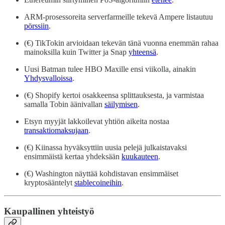
ARM-prosessoreita serverfarmeille tekevä Ampere listautuu
pörssiin
.
(€) TikTokin arvioidaan tekevän tänä vuonna enemmän rahaa
mainoksilla kuin Twitter ja Snap
yhteensä
.
Uusi Batman tulee HBO Maxille ensi viikolla, ainakin
Yhdysvalloissa
.
(€) Shopify kertoi osakkeensa splittauksesta, ja varmistaa
samalla Tobin äänivallan
säilymisen
.
Etsyn myyjät lakkoilevat yhtiön aikeita nostaa
transaktiomaksujaan
.
(€) Kiinassa hyväksyttiin uusia pelejä julkaistavaksi
ensimmäistä kertaa yhdeksään
kuukauteen
.
(€) Washington näyttää kohdistavan ensimmäiset
kryptosääntelyt
stablecoineihin
.
Kaupallinen yhteistyö