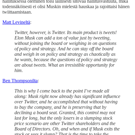
hallituksessa oleminen toisi laillisesti sitovaa hallitusvastuuta, mikä
todennäköisesti ei olisi Muskin mielestä hauskaa ja rajoittaisi hänen
twiittaamistaan.
Matt Levineltä
:
Twitter, however, is Twitter. Its main product is tweets!
Elon Musk can add a ton of value just by tweeting,
without joining the board or weighing in on questions
of policy and strategy. And he can stay off the board
and weigh in on policy and strategy as chaotically as
he wants, because the questions of policy and strategy
are about tweets. What an irresistible opportunity for
him.
Ben Thompsonilta
:
This is why I come back to the point I’ve made all
along: Musk right now already has significant influence
over Twitter, and he accomplished that without having
to buy the company, and he is preserving that by
declining a board seat. Granted, this control may not
last for long, but the only losers in a slumping stock
price scenario are other Twitter shareholders and the
Board of Directors. Oh, and when and if Musk exits the
stock or sees it slump? That is the time to take the