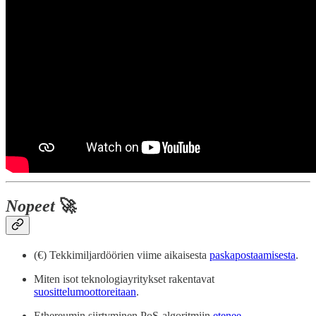
Nopeet
🚀
(€) Tekkimiljardöörien viime aikaisesta
paskapostaamisesta
.
Miten isot teknologiayritykset rakentavat
suosittelumoottoreitaan
.
Ethereumin siirtyminen PoS-algoritmiin
etenee
.