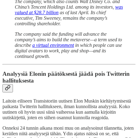
The company, which also counts Walt Disney Co. and
China’s Tencent Holdings Ltd. among its investors,
was
valued at $28.7 billion
as of last April. Its chief
executive, Tim Sweeney, remains the company’s
controlling shareholder.
The company said the funding will advance the
company’s aims to build the metaverse—a term used to
describe
a virtual environment
in which people can use
digital avatars to work, play and shop—and its
continued growth.
Analyysiä Elonin päätöksestä jäädä pois Twitterin
hallituksesta
Laitoin eiliseen Transistoriin uutisen Elon Muskin kieltäytymisestä
paikasta Twitterin hallitukseen, ilman kunnollista analyysiä. Koko
uutinen oli hyvin uusi siinä vaiheessa kun aamulla kirjoitin
uutiskirjettä, joten en siihen osannut kunnolla reagoida.
Onneksi 24 tunnin aikana moni muu on analysoinut tilannetta, joten
keräilen niitä analyysejä tähän. Ydin ajatus näissä on se, että