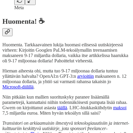
Meta
Huomenta! ☕
Huomenta. Tarkkaavainen lukija huomasi eilisessä uutiskirjeessä
virheen: Kirjoitin Googlen PaLM-tekoälymallin treenaamisen
maksaneen 9-17 miljardia dollaria, vaikka itse artikkelissa haarukka
oli 9-17 miljoonaa dollaria! Pahoittelut virheestä.
Hieman aiheesta ohi, mutta tuo 9-17 miljoonaa dollaria tuntuu
yllättävän halvalta? OpenAI:n GPT-3:n
arvioitiin
maksaneen n. 12
miljoonaa dollaria, ja yhtiö sai varmasti rahansa takaisin jo
Microsoft-diilillä
.
Niin pitkään kun mallien suorituskyky paranee lisäämällä
parametrejä, kannattaisi niihin todennäköisesti pumpata lisää rahaa.
Gwern on kirjoittanut asiasta
täällä
. LHC-hiukkaskiihdytin
maksoi
7,5 miljardia euroa. Miten hyvän tekoälyn sillä saisi?
Transistori on arkiaamuisin ilmestyvä teknologiauutisiin ja internet-
kulttuuriin keskittyvä uutiskirje, jota sponsori freelancer-