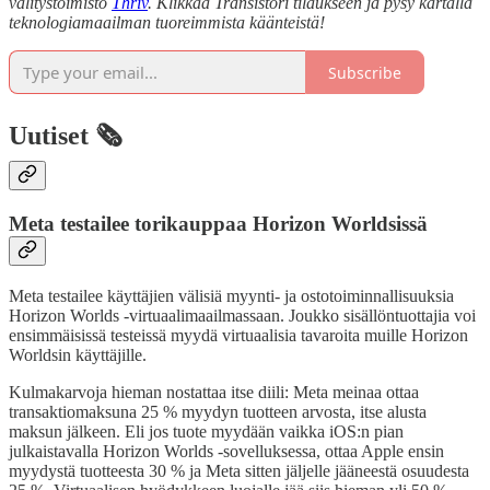
välitystoimisto
Thriv
. Klikkaa Transistori tilaukseen ja pysy kartalla
teknologiamaailman tuoreimmista käänteistä!
Subscribe
Uutiset 🗞️
Meta testailee torikauppaa Horizon Worldsissä
Meta testailee käyttäjien välisiä myynti- ja ostotoiminnallisuuksia
Horizon Worlds -virtuaalimaailmassaan. Joukko sisällöntuottajia voi
ensimmäisissä testeissä myydä virtuaalisia tavaroita muille Horizon
Worldsin käyttäjille.
Kulmakarvoja hieman nostattaa itse diili: Meta meinaa ottaa
transaktiomaksuna 25 % myydyn tuotteen arvosta, itse alusta
maksun jälkeen. Eli jos tuote myydään vaikka iOS:n pian
julkaistavalla Horizon Worlds -sovelluksessa, ottaa Apple ensin
myydystä tuotteesta 30 % ja Meta sitten jäljelle jääneestä osuudesta