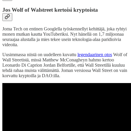
Jos Wolf of Walstreet kertoisi kryptoista
Joma Tech on entinen Googlella työskennellyt kehittäjä, joka ryhtyi
monen mutkan kautta YouTuberiksi. Nyt hänellä on 1,7 miljoonaa
seuraajaa alustalla ja mies tekee usein teknologia-alaa paridioivia
videoita.
Uusimmassa niistä on uudelleen kuvattu
legendaarinen otos
Wolf of
Wall Streetistä, missä Matthew McConagheyn hahmo kertoo
Leonardo Di Caprion Jordan Belfortille, että Wall Streetillä kuuluu
tehdä rahaa muista välittämättä. Joman versiossa Wall Street on vain
korvattu kryptoilla ja DAO:illa.