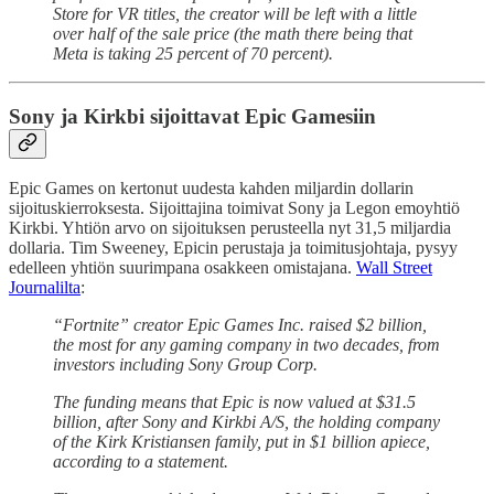
Store for VR titles, the creator will be left with a little
over half of the sale price (the math there being that
Meta is taking 25 percent of 70 percent).
Sony ja Kirkbi sijoittavat Epic Gamesiin
Epic Games on kertonut uudesta kahden miljardin dollarin
sijoituskierroksesta. Sijoittajina toimivat Sony ja Legon emoyhtiö
Kirkbi. Yhtiön arvo on sijoituksen perusteella nyt 31,5 miljardia
dollaria. Tim Sweeney, Epicin perustaja ja toimitusjohtaja, pysyy
edelleen yhtiön suurimpana osakkeen omistajana.
Wall Street
Journalilta
:
“Fortnite” creator Epic Games Inc. raised $2 billion,
the most for any gaming company in two decades, from
investors including Sony Group Corp.
The funding means that Epic is now valued at $31.5
billion, after Sony and Kirkbi A/S, the holding company
of the Kirk Kristiansen family, put in $1 billion apiece,
according to a statement.