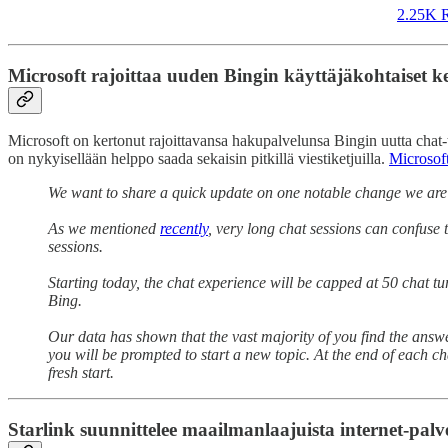
2.25K R
Microsoft rajoittaa uuden Bingin käyttäjäkohtaiset k
Microsoft on kertonut rajoittavansa hakupalvelunsa Bingin uutta chat-to
on nykyisellään helppo saada sekaisin pitkillä viestiketjuilla.
Microsoft
We want to share a quick update on one notable change we are
As we mentioned
recently
, very long chat sessions can confuse
sessions.
Starting today, the chat experience will be capped at 50 chat t
Bing.
Our data has shown that the vast majority of you find the answe
you will be prompted to start a new topic. At the end of each cha
fresh start.
Starlink suunnittelee maailmanlaajuista internet-palv