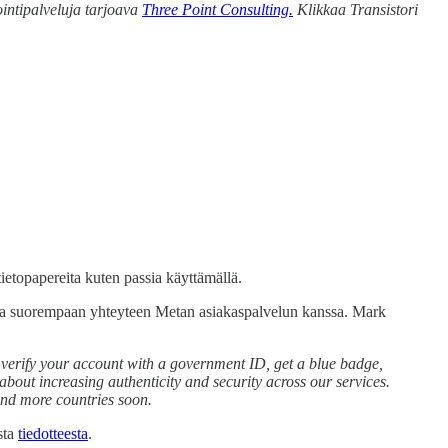
tointipalveluja tarjoava
Three Point Consulting.
Klikkaa Transistori
ietopapereita kuten passia käyttämällä.
assa suorempaan yhteyteen Metan asiakaspalvelun kanssa. Mark
u verify your account with a government ID, get a blue badge,
about increasing authenticity and security across our services.
and more countries soon.
sta
tiedotteesta
.