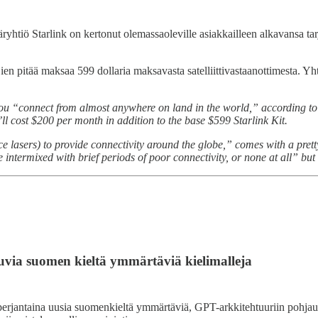
ytäryhtiö Starlink on kertonut olemassaoleville asiakkailleen alkavansa t
ien pitää maksaa 599 dollaria maksavasta satelliittivastaanottimesta. Yh
 let you “connect from almost anywhere on land in the world,” according 
 cost $200 per month in addition to the base $599 Starlink Kit.
ace lasers) to provide connectivity around the globe,” comes with a prett
e intermixed with brief periods of poor connectivity, or none at all” but
uvia suomen kieltä ymmärtäviä kielimalleja
erjantaina uusia suomenkieltä ymmärtäviä, GPT-arkkitehtuuriin pohjautu