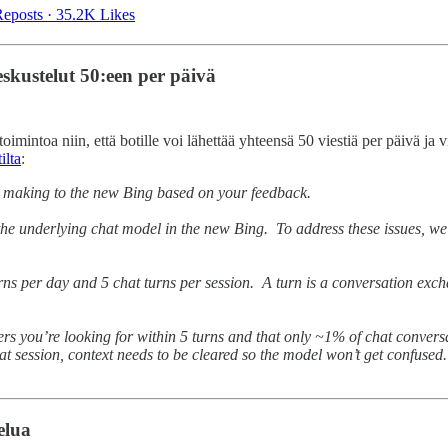
eposts
·
35.2K Likes
eskustelut 50:een per päivä
imintoa niin, että botille voi lähettää yhteensä 50 viestiä per päivä ja 
ilta
:
 making to the new Bing based on your feedback.
 the underlying chat model in the new Bing. To address these issues, 
urns per day and 5 chat turns per session. A turn is a conversation ex
rs you’re looking for within 5 turns and that only ~1% of chat convers
t session, context needs to be cleared so the model won’t get confused. J
elua