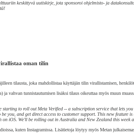
lttuuriin keskittyvä uutiskirje, jota sponsoroi ohjelmisto- ja datakonsul
tä!
rallistaa oman tilin
een tilausta, joka mahdollistaa käyttäjän tilin virallistamisen, henkilöt
lla) ja vahvan tunnistautumisen lisäksi tilaus oikeuttaa myös muun mu
rting to roll out Meta Verified -- a subscription service that lets yo
 be you, and get direct access to customer support. This new feature is 
h on iOS. We'll be rolling out in Australia and New Zealand this week 
edioissa, kuten Instagramissa. Lisätietoja löytyy myös Metan julkaisema