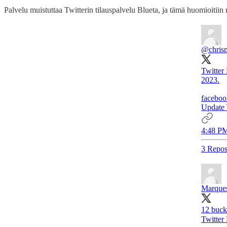
Palvelu muistuttaa Twitterin tilauspalvelu Blueta, ja tämä huomioitiin
@chris
Twitter
2023.
facebo
Update 
4:48 PM
3 Repos
Marque
12 buck
Twitter