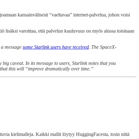
arjoamaan kansainvälisesti “vaeltavaa” internet-palvelua, johon voisi
tiö lisäksi varoittaa, että palvelun kuuluvuus on myös alussa toisinaan
to a message
some Starlink users have received
. The SpaceX-
y big caveat. In its message to users, Starlink notes that you
 that this will “improve dramatically over time.”
via kielimalleja. Kaikki mallit löytyy HuggingFacesta, tosin niitä