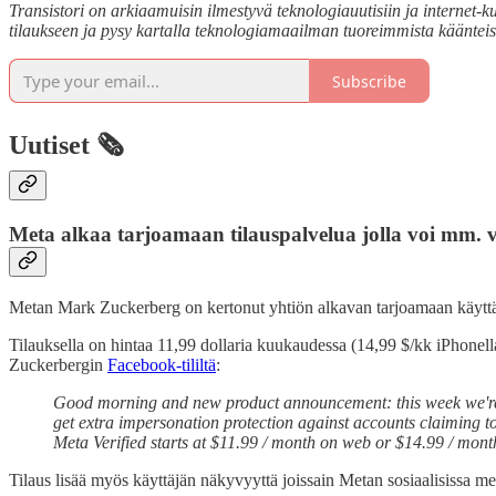
Transistori on arkiaamuisin ilmestyvä teknologiauutisiin ja internet-ku
tilaukseen ja pysy kartalla teknologiamaailman tuoreimmista käänteis
Subscribe
Uutiset 🗞️
Meta alkaa tarjoamaan tilauspalvelua jolla voi mm. vi
Metan Mark Zuckerberg on kertonut yhtiön alkavan tarjoamaan käyttäjill
Tilauksella on hintaa 11,99 dollaria kuukaudessa (14,99 $/kk iPhone
Zuckerbergin
Facebook-tililtä
:
Good morning and new product announcement: this week we're sta
get extra impersonation protection against accounts claiming to
Meta Verified starts at $11.99 / month on web or $14.99 / mont
Tilaus lisää myös käyttäjän näkyvyyttä joissain Metan sosiaalisissa m