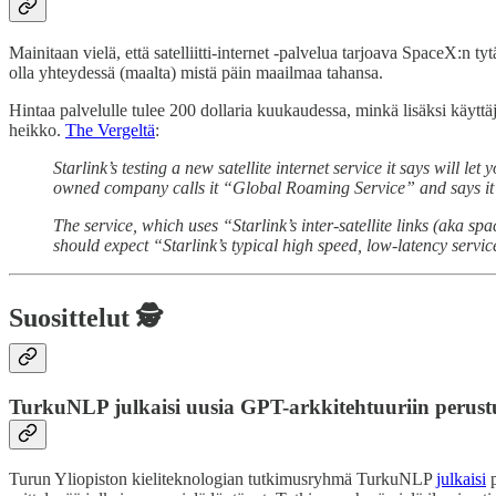
Mainitaan vielä, että satelliitti-internet -palvelua tarjoava SpaceX:n t
olla yhteydessä (maalta) mistä päin maailmaa tahansa.
Hintaa palvelulle tulee 200 dollaria kuukaudessa, minkä lisäksi käyttäj
heikko.
The Vergeltä
:
Starlink’s testing a new satellite internet service it says will
owned company calls it “Global Roaming Service” and says it’ll
The service, which uses “Starlink’s inter-satellite links (aka sp
should expect “Starlink’s typical high speed, low-latency servic
Suosittelut 🕵️
TurkuNLP julkaisi uusia GPT-arkkitehtuuriin perust
Turun Yliopiston kieliteknologian tutkimusryhmä TurkuNLP
julkaisi
p