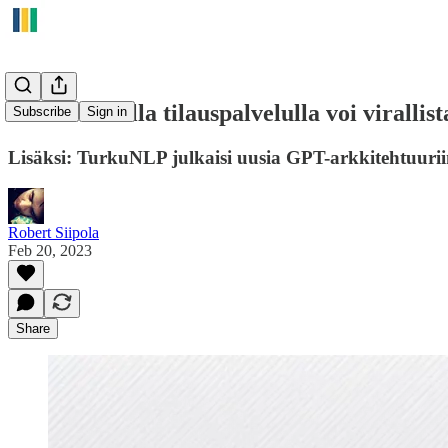
Metan uudella tilauspalvelulla voi virallist
Subscribe
Sign in
Lisäksi: TurkuNLP julkaisi uusia GPT-arkkitehtuurii
Robert Siipola
Feb 20, 2023
Share