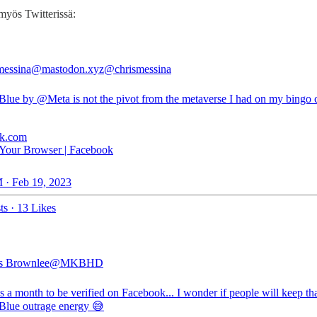
 myös Twitterissä:
messina@mastodon.xyz
@chrismessina
 Blue by
@Meta
is not the pivot from the metaverse I had on my bingo 
ok.com
Your Browser | Facebook
 · Feb 19, 2023
ts
·
13 Likes
s Brownlee
@MKBHD
s a month to be verified on Facebook... I wonder if people will keep th
 Blue outrage energy 😅