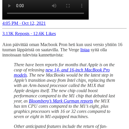
4:05 PM · Oct 12, 2021
3.13K Reposts
·
12.6K Likes
Aion päivittää oman Macbook Pron heti kun uusi versio yhtiön 16
tuuman läppäristä on saatavilla. The Verge
listaa
syitä olla
innoissaan tulevista kannettavista:
There have been reports for months that Apple is on the
cusp of releasing
new 14- and 16-inch MacBook Pro
models
. The new MacBooks would be the latest step in
Apple’s transition away from Intel chips, replacing them
with an Arm-based processor called the M1X that
Apple designs itself. The new chip could boost
performance compared to the M1 chip that debuted last
year, as
Bloomberg’s Mark Gurman reports
the M1X
has ten CPU cores compared to the M1’s eight, plus
graphics processors with 16 or 32 cores compared to
seven or eight in M1-equipped machines.
Other anticipated features include the return of fan-