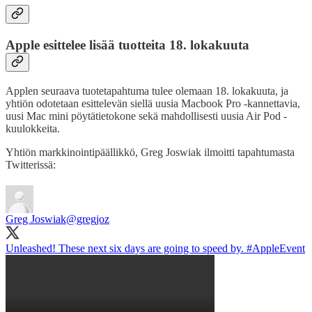
Apple esittelee lisää tuotteita 18. lokakuuta
Applen seuraava tuotetapahtuma tulee olemaan 18. lokakuuta, ja
yhtiön odotetaan esittelevän siellä uusia Macbook Pro -kannettavia,
uusi Mac mini pöytätietokone sekä mahdollisesti uusia Air Pod -
kuulokkeita.
Yhtiön markkinointipäällikkö, Greg Joswiak ilmoitti tapahtumasta
Twitterissä:
Greg Joswiak
@gregjoz
Unleashed! These next six days are going to speed by.
#AppleEvent