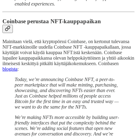
enabled experiences.
Coinbase perustaa NFT-kauppapaikan
Mainitaan vielä, että kryptopörssi Coinbase, on kertonut tulevansa
NFT-markkinoille uudella Coinbase NFT -kauppapaikallaan, jossa
käyttäjät voivat käydä kauppaa NFT:istä keskenään. Coinbase
lupailee kauppapaikkansa olevan helppokäyttöinen ja yhtiö aikookin
ilmeisesti keskittyä pitkälti käyttäjäkokemukseen. Coinbasen
blogista
:
Today, we’re announcing Coinbase NFT, a peer-to-
peer marketplace that will make minting, purchasing,
showcasing, and discovering NFTs easier than ever.
Just as Coinbase helped millions of people access
Bitcoin for the first time in an easy and trusted way —
we want to do the same for the NFTs.
We’re making NFTs more accessible by building user-
friendly interfaces that put the complexity behind the
scenes. We’re adding social features that open new
avenues for conversation and discovery. And we’re