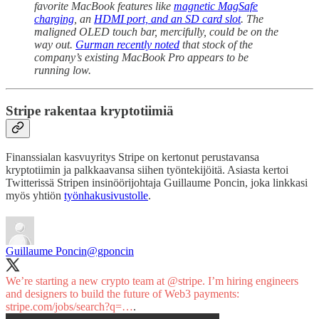
favorite MacBook features like
magnetic MagSafe
charging
, an
HDMI port, and an SD card slot
. The
maligned OLED touch bar, mercifully, could be on the
way out.
Gurman recently noted
that stock of the
company’s existing MacBook Pro appears to be
running low.
Stripe rakentaa kryptotiimiä
Finanssialan kasvuyritys Stripe on kertonut perustavansa
kryptotiimin ja palkkaavansa siihen työntekijöitä. Asiasta kertoi
Twitterissä Stripen insinöörijohtaja Guillaume Poncin, joka linkkasi
myös yhtiön
työnhakusivustolle
.
Guillaume Poncin
@gponcin
We’re starting a new crypto team at
@stripe
. I’m hiring engineers
and designers to build the future of Web3 payments:
stripe.com/jobs/search?q=…
.