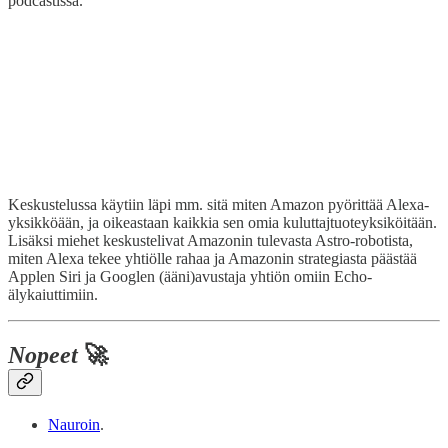
podcastissa.
Keskustelussa käytiin läpi mm. sitä miten Amazon pyörittää Alexa-
yksikköään, ja oikeastaan kaikkia sen omia kuluttajtuoteyksiköitään.
Lisäksi miehet keskustelivat Amazonin tulevasta Astro-robotista,
miten Alexa tekee yhtiölle rahaa ja Amazonin strategiasta päästää
Applen Siri ja Googlen (ääni)avustaja yhtiön omiin Echo-
älykaiuttimiin.
Nopeet
🚀
Nauroin
.