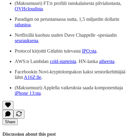
(Maksumuuri) FT:n profiili ranskalaisesta pilvialustasta,
OVHcloudista
.
Paradigm on perustamassa uutta, 1,5 miljardin dollarin
rahastoa
.
Netflixillä kuohuu uuden Dave Chappelle -spesiaalin
seurauksena
.
Protocol kirjoitti Gitlabin tulevasta
IPO:sta
.
AWS:n Lambdan
cold-starteista
. HN-lanka
aiheesta
.
Facebookin Novi-kryptolompakon kaksi seniorikehittäjää
lähti
A16Z:lle
.
(Maksumuuri) Applella vaikeuksia saada komponenttaja
iPhone 13:sta
.
Share
Discussion about this post