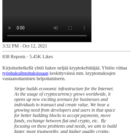
3:32 PM · Oct 12, 2021
838 Reposts
·
5.45K Likes
Kirjoitushetkellä yhtiö hakee neljää kryptokehittäjää. Yhtiön viittaa
työnhakuilmoituksissaan
keskittyvänsä mm. kryptomaksujen
vastaanottamisten helpottamiseen.
Stripe builds economic infrastructure for the Internet.
As the usage of cryptocurrency grows worldwide, it
opens up new exciting avenues for businesses and
individuals to transact and create value. We hear a
growing need from developers and users in that space
for better building blocks to accept payments, move
funds, exchange between fiat and crypto, etc. By
focusing on these problems and needs, we aim to build
faster, more trustworthy, and higher quality crypto-