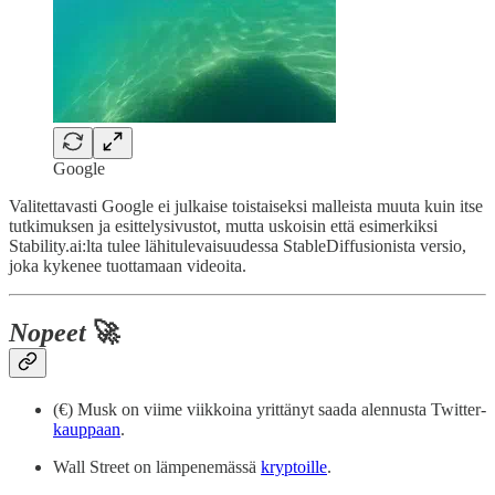
Google
Valitettavasti Google ei julkaise toistaiseksi malleista muuta kuin itse
tutkimuksen ja esittelysivustot, mutta uskoisin että esimerkiksi
Stability.ai:lta tulee lähitulevaisuudessa StableDiffusionista versio,
joka kykenee tuottamaan videoita.
Nopeet
🚀
(€) Musk on viime viikkoina yrittänyt saada alennusta Twitter-
kauppaan
.
Wall Street on lämpenemässä
kryptoille
.