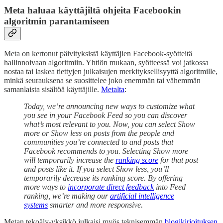
Meta haluaa käyttäjiltä ohjeita Facebookin
algoritmin parantamiseen
Meta on kertonut päivityksistä käyttäjien Facebook-syötteitä
hallinnoivaan algoritmiin. Yhtiön mukaan, syötteessä voi jatkossa
nostaa tai laskea tiettyjen julkaisujen merkityksellisyyttä algoritmille,
minkä seurauksena se suosittelee joko enemmän tai vähemmän
samanlaista sisältöä käyttäjille.
Metalta
:
Today, we’re announcing new ways to customize what
you see in your Facebook Feed so you can discover
what’s most relevant to you. Now, you can select Show
more or Show less on posts from the people and
communities you’re connected to and posts that
Facebook recommends to you. Selecting Show more
will temporarily increase the
ranking score
for that post
and posts like it. If you select Show less, you’ll
temporarily decrease its ranking score. By offering
more ways to
incorporate direct feedback
into Feed
ranking, we’re making our
artificial intelligence
systems
smarter and more responsive.
Metan tekoäly-yksikkö julkaisi myös teknisemmän
blogikirjoituksen