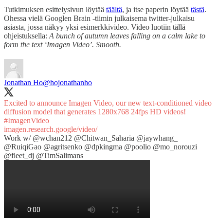
Tutkimuksen esittelysivun löytää
täältä
, ja itse paperin löytää
tästä
.
Ohessa vielä Googlen Brain -tiimin julkaisema twitter-julkaisu
asiasta, jossa näkyy yksi esimerkkivideo. Video luotiin tällä
ohjeistuksella:
A bunch of autumn leaves falling on a calm lake to
form the text ‘Imagen Video’. Smooth.
Jonathan Ho
@hojonathanho
Excited to announce Imagen Video, our new text-conditioned video
diffusion model that generates 1280x768 24fps HD videos!
#ImagenVideo
imagen.research.google/video/
Work w/
@wchan212
@Chitwan_Saharia
@jaywhang_
@RuiqiGao
@agritsenko
@dpkingma
@poolio
@mo_norouzi
@fleet_dj
@TimSalimans