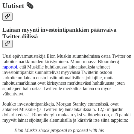
Uutiset 🗞️
Lainan myynti investointipankkien päänvaiva
Twitter-diilissä
Uusi epävarmuustekijä Elon Muskin suunnitelmissa ostaa Twitter on
rahoitusmarkkinoiden kiristyminen. Muun muassa Bloomberg
raportoi
, että Muskille huhtikuussa lainatakauksia tehneet
investointipankit suunnittelivat myyvänsä Twitterin ostoon
tarkoitetun lainan ensin instituutionallisille sijoittajille, mutta
rahoitusmarkkinat ovat kiristyneet merkittävästi huhtikuusta joten
sijoittajien halu ostaa Twitterille merkattua lainaa on myös
vähentynyt.
Joukko investointipankkeja, Morgan Stanley etunenässä, ovat
antaneet Muskille (ja Twitterille) lainatakauksia n. 12,5 miljardin
dollarin edestä. Bloombergin mukaan yksi vaihtoehto on, että pankit
myyvät lainat sijoittajille alennuksilla ja kärsivät itse siinä tappioita:
Elon Musk’s shock proposal to proceed with his