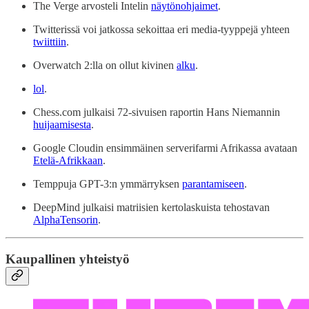
The Verge arvosteli Intelin
näytönohjaimet
.
Twitterissä voi jatkossa sekoittaa eri media-tyyppejä yhteen
twiittiin
.
Overwatch 2:lla on ollut kivinen
alku
.
lol
.
Chess.com julkaisi 72-sivuisen raportin Hans Niemannin
huijaamisesta
.
Google Cloudin ensimmäinen serverifarmi Afrikassa avataan
Etelä-Afrikkaan
.
Temppuja GPT-3:n ymmärryksen
parantamiseen
.
DeepMind julkaisi matriisien kertolaskuista tehostavan
AlphaTensorin
.
Kaupallinen yhteistyö