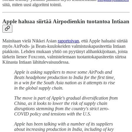
siitä, miten uusi algoritmi toimii.
Apple haluaa siirtää Airpodienkin tuotantoa Intiaan
Mainitaan vielä Nikkei Asian
raportoivan
, että Apple haluaisi siirtää
myös AirPods- ja Beats-kuulokeiden valmistuskapasiteettia Intiaan
piakkoin. Lehden mukaan yhtiö on pyytänyt alihankkijoitaan, joista
tärkein lienee Foxconn, valmistelemaan tuotantokapasiteetin siirtoa
Kiinasta Intiaan lähitulevaisuudessa.
Apple is asking suppliers to move some AirPods and
Beats headphone production to India for the first time,
in a win for the South Asia nation as it attempts to rise
in the global supply chain.
The move is part of Apple's gradual diversification from
China, as it looks to lower the risk of supply chain
disruptions stemming from the country's strict zero-
COVID policy and tensions with the U.S.
Apple has been talking with a number of its suppliers
about increasing production in India, including of key