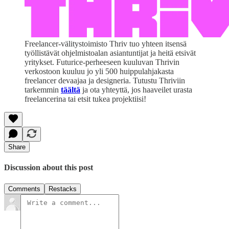
Freelancer-välitystoimisto Thriv tuo yhteen itsensä
työllistävät ohjelmistoalan asiantuntijat ja heitä etsivät
yritykset. Futurice-perheeseen kuuluvan Thrivin
verkostoon kuuluu jo yli 500 huippulahjakasta
freelancer devaajaa ja designeria. Tutustu Thriviin
tarkemmin
täältä
ja ota yhteyttä, jos haaveilet urasta
freelancerina tai etsit tukea projektiisi!
Share
Discussion about this post
Comments
Restacks