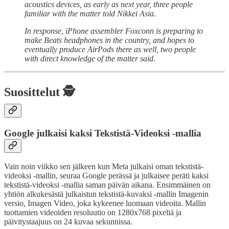
acoustics devices, as early as next year, three people
familiar with the matter told Nikkei Asia.
In response, iPhone assembler Foxconn is preparing to
make Beats headphones in the country, and hopes to
eventually produce AirPods there as well, two people
with direct knowledge of the matter said.
Suosittelut 🕵️
Google julkaisi kaksi Tekstistä-Videoksi -mallia
Vain noin viikko sen jälkeen kun Meta julkaisi oman tekstistä-
videoksi -mallin, seuraa Google perässä ja julkaisee peräti kaksi
tekstistä-videoksi -mallia saman päivän aikana. Ensimmäinen on
yhtiön alkukesästä julkaistun tekstistä-kuvaksi -mallin Imagenin
versio, Imagen Video, joka kykeenee luomaan videoita. Mallin
tuottamien videoiden resoluutio on 1280x768 pixeliä ja
päivitystaajuus on 24 kuvaa sekunnissa.