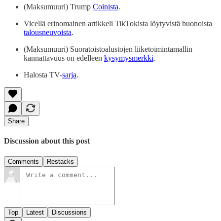
(Maksumuuri) Trump
Coinista
.
Vicellä erinomainen artikkeli TikTokista löytyvistä huonoista
talousneuvoista
.
(Maksumuuri) Suoratoistoalustojen liiketoimintamallin
kannattavuus on edelleen
kysymysmerkki
.
Halosta TV-
sarja
.
Share
Discussion about this post
Comments
Restacks
Top
Latest
Discussions