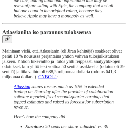
the case, adding additional information that may be
relevant) are siding with Epic, the company that lost all
but one count in the original ruling, because they
believe Apple may have a monopoly as well.
Atlassianilta iso parannus tulokseensa
Mainitaan vielä, että Atlassianin (eli Jiran kehittäjä) osakkeet olivat
peräti 10 % nousussa perjantaina yhtiön vahvan tulosjulkistuksen
jälkeen. Yhtiön liikevaihto ja -tulos ylitti reippaasti analyytikkojen
odotukset, kun yhtiö teki voittoa 50 senttiä osakkeelta (odotus oli 39
senttiä) ja liikevaihto oli 688,5 miljoonaa dollaria (odotus 641,3
miljoonaa dollaria).
CNBC:ltä
:
Atlassian
shares rose as much as 10% in extended
trading on Thursday after the provider of collaboration
software reported fiscal second-quarter earnings that
topped estimates and raised its forecast for subscription
revenue.
Here’s how the company did:
Earnings:
50 cents per share, adjusted, vs. 39