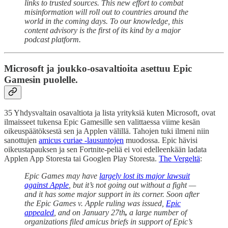
links to trusted sources. This new effort to combat
misinformation will roll out to countries around the
world in the coming days. To our knowledge, this
content advisory is the first of its kind by a major
podcast platform.
Microsoft ja joukko-osavaltioita asettuu Epic
Gamesin puolelle.
35 Yhdysvaltain osavaltiota ja lista yrityksiä kuten Microsoft, ovat
ilmaisseet tukensa Epic Gamesille sen valittaessa viime kesän
oikeuspäätöksestä sen ja Applen välillä. Tahojen tuki ilmeni niin
sanottujen
amicus curiae -lausuntojen
muodossa. Epic hävisi
oikeustapauksen ja sen Fortnite-peliä ei voi edelleenkään ladata
Applen App Storesta tai Googlen Play Storesta.
The Vergeltä
:
Epic Games may have
largely lost its major lawsuit
against Apple
, but it’s not going out without a fight —
and it has some major support in its corner. Soon after
the Epic Games v. Apple ruling was issued,
Epic
appealed
, and on January 27th
,
a large number of
organizations filed amicus briefs in support of Epic’s