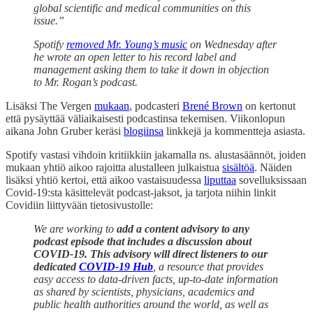
global scientific and medical communities on this
issue.”
Spotify
removed Mr. Young’s music
on Wednesday after
he wrote an open letter to his record label and
management asking them to take it down in objection
to Mr. Rogan’s podcast.
Lisäksi The Vergen
mukaan
, podcasteri
Brené Brown
on kertonut
että pysäyttää väliaikaisesti podcastinsa tekemisen. Viikonlopun
aikana John Gruber keräsi
blogiinsa
linkkejä ja kommentteja asiasta.
Spotify vastasi vihdoin kritiikkiin jakamalla ns. alustasäännöt, joiden
mukaan yhtiö aikoo rajoitta alustalleen julkaistua
sisältöä
. Näiden
lisäksi yhtiö kertoi, että aikoo vastaisuudessa
liputtaa
sovelluksissaan
Covid-19:sta käsittelevät podcast-jaksot, ja tarjota niihin linkit
Covidiin liittyvään tietosivustolle:
We are working to
add a content advisory to any
podcast episode that includes a discussion about
COVID-19. This advisory will direct listeners to our
dedicated
COVID-19 Hub
, a resource that provides
easy access to data-driven facts, up-to-date information
as shared by scientists, physicians, academics and
public health authorities around the world, as well as