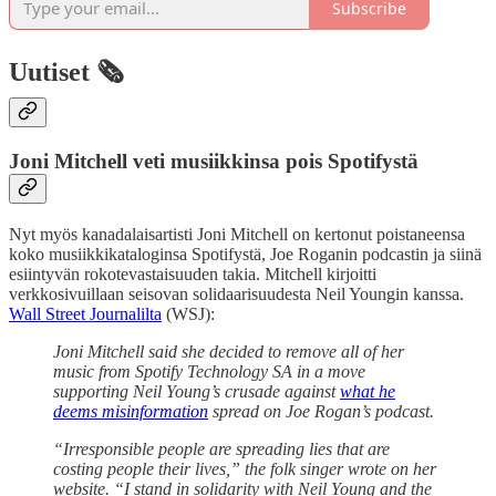
Subscribe
Uutiset 🗞️
Joni Mitchell veti musiikkinsa pois Spotifystä
Nyt myös kanadalaisartisti Joni Mitchell on kertonut poistaneensa
koko musiikkikataloginsa Spotifystä, Joe Roganin podcastin ja siinä
esiintyvän rokotevastaisuuden takia. Mitchell kirjoitti
verkkosivuillaan seisovan solidaarisuudesta Neil Youngin kanssa.
Wall Street Journalilta
(WSJ):
Joni Mitchell said she decided to remove all of her
music from Spotify Technology SA in a move
supporting Neil Young’s crusade against
what he
deems misinformation
spread on Joe Rogan’s podcast.
“Irresponsible people are spreading lies that are
costing people their lives,” the folk singer wrote on her
website. “I stand in solidarity with Neil Young and the