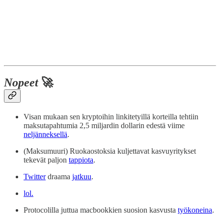
Nopeet
🚀
Visan mukaan sen kryptoihin linkitetyillä korteilla tehtiin
maksutapahtumia 2,5 miljardin dollarin edestä viime
neljänneksellä
.
(Maksumuuri) Ruokaostoksia kuljettavat kasvuyritykset
tekevät paljon
tappiota
.
Twitter
draama
jatkuu
.
lol.
Protocolilla juttua macbookkien suosion kasvusta
työkoneina
.