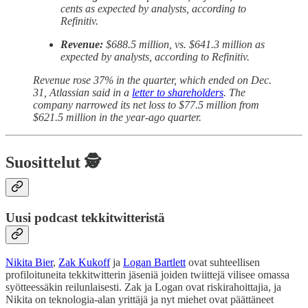
cents as expected by analysts, according to
Refinitiv.
Revenue:
$688.5 million, vs. $641.3 million as
expected by analysts, according to Refinitiv.
Revenue rose 37% in the quarter, which ended on Dec.
31, Atlassian said in a
letter to shareholders
. The
company narrowed its net loss to $77.5 million from
$621.5 million in the year-ago quarter.
Suosittelut 🕵️
Uusi podcast tekkitwitteristä
Nikita Bier
,
Zak Kukoff
ja
Logan Bartlett
ovat suhteellisen
profiloituneita tekkitwitterin jäseniä joiden twiittejä vilisee omassa
syötteessäkin reilunlaisesti. Zak ja Logan ovat riskirahoittajia, ja
Nikita on teknologia-alan yrittäjä ja nyt miehet ovat päättäneet