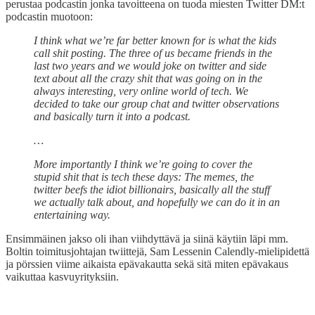
perustaa podcastin jonka tavoitteena on tuoda miesten Twitter DM:t
podcastin muotoon:
I think what we’re far better known for is what the kids
call shit posting. The three of us became friends in the
last two years and we would joke on twitter and side
text about all the crazy shit that was going on in the
always interesting, very online world of tech. We
decided to take our group chat and twitter observations
and basically turn it into a podcast.
…
More importantly I think we’re going to cover the
stupid shit that is tech these days: The memes, the
twitter beefs the idiot billionairs, basically all the stuff
we actually talk about, and hopefully we can do it in an
entertaining way.
Ensimmäinen jakso oli ihan viihdyttävä ja siinä käytiin läpi mm.
Boltin toimitusjohtajan twiittejä, Sam Lessenin Calendly-mielipidettä
ja pörssien viime aikaista epävakautta sekä sitä miten epävakaus
vaikuttaa kasvuyrityksiin.