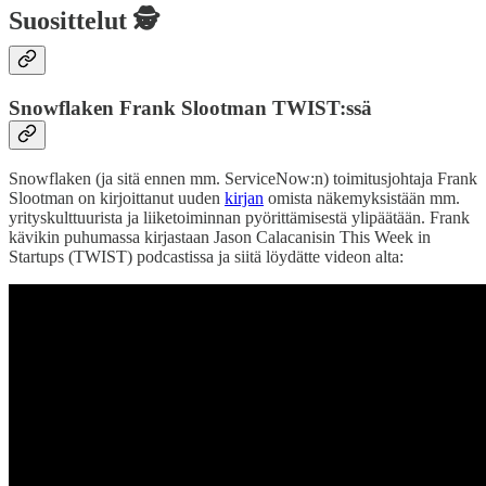
Suosittelut 🕵️
Snowflaken Frank Slootman TWIST:ssä
Snowflaken (ja sitä ennen mm. ServiceNow:n) toimitusjohtaja Frank
Slootman on kirjoittanut uuden
kirjan
omista näkemyksistään mm.
yrityskulttuurista ja liiketoiminnan pyörittämisestä ylipäätään. Frank
kävikin puhumassa kirjastaan Jason Calacanisin This Week in
Startups (TWIST) podcastissa ja siitä löydätte videon alta: