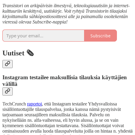
Transistori on arkipäivisin ilmestyvä, teknologiauutisiin ja internet-
kulttuuriin keskittyvä, uutiskirje. Voit ryhtyä Transistorin tilaajaksi
kirjoittamalla sähköpostiosoitteesi alle ja painamalla osoitekentän
vieressä olevaa Subscribe-nappia!
Subscribe
Uutiset 🗞️
Instagram testailee maksullisia tilauksia käyttäjien
välillä
TechCrunch
raportoi
, että Instagram testailee Yhdysvalloissa
sisällöntuottajille tilauspalvelua, jonka kanssa nämä pystyisivät
tarjoamaan seuraajilleen maksullisia tilauksia. Palvelu on
nykyisellään ns. alfa-vaiheessa, eli hyvin alussa, ja se on vain
kymmenen sisällöntuottajan testattavana. Sisällöntuottajat voivat
ominaisuuden avulla luoda tilauspalveluita joilla on hintaa n. yhdestä