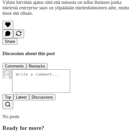
Vähän hirvittää ajatus siitä että minusta on tullut ihminen jonka
mielestä
enterprise saas
on ylipäätään mielenkiintoinen aihe, mutta
tässä sitä ollaan.
Share
Discussion about this post
Comments
Restacks
Top
Latest
Discussions
No posts
Ready for more?