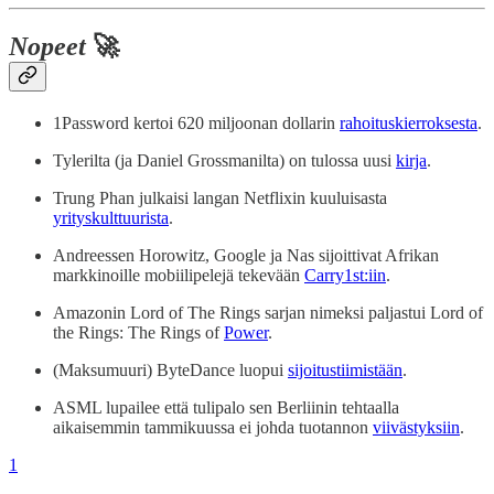
Nopeet
🚀
1Password kertoi 620 miljoonan dollarin
rahoituskierroksesta
.
Tylerilta (ja Daniel Grossmanilta) on tulossa uusi
kirja
.
Trung Phan julkaisi langan Netflixin kuuluisasta
yrityskulttuurista
.
Andreessen Horowitz, Google ja Nas sijoittivat Afrikan
markkinoille mobiilipelejä tekevään
Carry1st:iin
.
Amazonin Lord of The Rings sarjan nimeksi paljastui Lord of
the Rings: The Rings of
Power
.
(Maksumuuri) ByteDance luopui
sijoitustiimistään
.
ASML lupailee että tulipalo sen Berliinin tehtaalla
aikaisemmin tammikuussa ei johda tuotannon
viivästyksiin
.
1