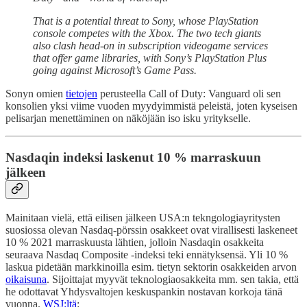
That is a potential threat to Sony, whose PlayStation
console competes with the Xbox. The two tech giants
also clash head-on in subscription videogame services
that offer game libraries, with Sony’s PlayStation Plus
going against Microsoft’s Game Pass.
Sonyn omien
tietojen
perusteella Call of Duty: Vanguard oli sen
konsolien yksi viime vuoden myydyimmistä peleistä, joten kyseisen
pelisarjan menettäminen on näköjään iso isku yritykselle.
Nasdaqin indeksi laskenut 10 % marraskuun
jälkeen
Mainitaan vielä, että eilisen jälkeen USA:n tekngologiayritysten
suosiossa olevan Nasdaq-pörssin osakkeet ovat virallisesti laskeneet
10 % 2021 marraskuusta lähtien, jolloin Nasdaqin osakkeita
seuraava Nasdaq Composite -indeksi teki ennätyksensä. Yli 10 %
laskua pidetään markkinoilla esim. tietyn sektorin osakkeiden arvon
oikaisuna
. Sijoittajat myyvät teknologiaosakkeita mm. sen takia, että
he odottavat Yhdysvaltojen keskuspankin nostavan korkoja tänä
vuonna.
WSJ:ltä
: