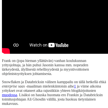
Frank on (jopa hieman yllättävän) vanhan koulukunnan
yritysjohtaja, ja hän puhui Jasonin kanssa mm. nopeuden
tärkeydestä, älyllisestä rehellisyydestä ja myyntivoittoisen
ohjelmistoyrityksen johtamisesta.
Snowflaken ja Databricksin välinen kamppailu on tällä hetkellä ehkä
enterprise saas
-maailman mielenkiintoisin aihe
1
ja viime aikoina
yritykset ovat ottaneet aika rajustikkin yhteen blogikirjoitusten
muodossa
. Lisäksi on hauska huomata ero Frankin ja Databricksin
toimitusjohtajan Ali Ghosdin välillä, josta huokuu tietynlainen
mukavuus.