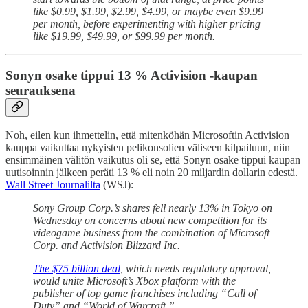
like $0.99, $1.99, $2.99, $4.99, or maybe even $9.99
per month, before experimenting with higher pricing
like $19.99, $49.99, or $99.99 per month.
Sonyn osake tippui 13 % Activision -kaupan
seurauksena
Noh, eilen kun ihmettelin, että mitenköhän Microsoftin Activision
kauppa vaikuttaa nykyisten pelikonsolien väliseen kilpailuun, niin
ensimmäinen välitön vaikutus oli se, että Sonyn osake tippui kaupan
uutisoinnin jälkeen peräti 13 % eli noin 20 miljardin dollarin edestä.
Wall Street Journalilta
(WSJ):
Sony Group Corp.’s shares fell nearly 13% in Tokyo on
Wednesday on concerns about new competition for its
videogame business from the combination of Microsoft
Corp. and Activision Blizzard Inc.
The $75 billion deal
, which needs regulatory approval,
would unite Microsoft’s Xbox platform with the
publisher of top game franchises including “Call of
Duty” and “World of Warcraft.”