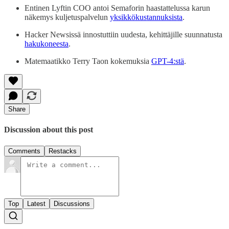
Entinen Lyftin COO antoi Semaforin haastattelussa karun
näkemys kuljetuspalvelun
yksikkökustannuksista
.
Hacker Newsissä innostuttiin uudesta, kehittäjille suunnatusta
hakukoneesta
.
Matemaatikko Terry Taon kokemuksia
GPT-4:stä
.
Share
Discussion about this post
Comments
Restacks
Top
Latest
Discussions