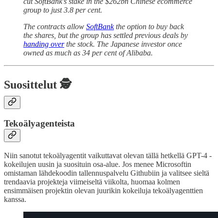
cut SoftBank’s stake in the $262bn Chinese ecommerce
group to just 3.8 per cent.
The contracts allow
SoftBank
the option to buy back
the shares, but the group has settled previous deals by
handing over
the stock. The Japanese investor once
owned as much as 34 per cent of Alibaba.
Suosittelut 🕵️
Tekoälyagenteista
Niin sanotut tekoälyagentit vaikuttavat olevan tällä hetkellä GPT-4 -
kokeilujen uusin ja suosituin osa-alue. Jos menee Microsoftin
omistaman lähdekoodin tallennuspalvelu Githubiin ja valitsee sieltä
trendaavia projekteja viimeiseltä viikolta, huomaa kolmen
ensimmäisen projektin olevan juurikin kokeiluja tekoälyagenttien
kanssa.