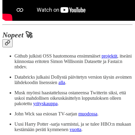
Nopeet
🚀
Github julkisti OSS hautomonsa ensimmäiset
projektit
, itseäni
kiinnostaa eritoten Simon Willisonin Datasette ja Fastai:n
nbdev.
Databricks julkaisi Dollystä päivitetyn version täysin avoimen
lähdekoodin lisenssien
alla
.
Musk myönsi haastattelussa ostaneensa Twitterin siksi, että
uskoi mahdollisen oikeuskäsittelyn lopputuloksen olleen
pakotettu
yrityskauppa
.
John Wick saa esiosan TV-sarjan
muodossa
.
Uusi Harry Potter -sarja varmistui, ja se tulee HBO:n mukaan
kestämään peräti kymmenen
vuotta
.