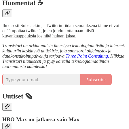
Huomenta! ☕
Ilmeisesti Substackin ja Twitterin riidan seurauksena tänne ei voi
enää upottaa twiittejä, joten joudun ottamaan niistä
kuvankaappauksia jos niitä haluan jakaa.
Transistori on arkiaamuisin ilmestyvä teknologiauutisiin ja internet-
kulttuuriin keskittyvä uutiskirje, jota sponsoroi ohjelmisto- ja
datakonsultointipalveluja tarjoava
Three Point Consulting.
Klikkaa
Transistori tilaukseen ja pysy kartalla teknologiamaailman
tuoreimmista käänteistä!
Subscribe
Uutiset 🗞️
HBO Max on jatkossa vain Max