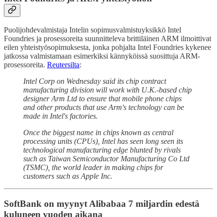
Puolijohdevalmistaja Intelin sopimusvalmistuyksikkö Intel
Foundries ja prosessoreita suunnitteleva brittiläinen ARM ilmoittivat
eilen yhteistyösopimuksesta, jonka pohjalta Intel Foundries kykenee
jatkossa valmistamaan esimerkiksi kännyköissä suosittuja ARM-
prosessoreita.
Reutersilta
:
Intel Corp on Wednesday said its chip contract
manufacturing division will work with U.K.-based chip
designer Arm Ltd to ensure that mobile phone chips
and other products that use Arm's technology can be
made in Intel's factories.
Once the biggest name in chips known as central
processing units (CPUs), Intel has seen long seen its
technological manufacturing edge blunted by rivals
such as Taiwan Semiconductor Manufacturing Co Ltd
(TSMC), the world leader in making chips for
customers such as Apple Inc.
SoftBank on myynyt Alibabaa 7 miljardin edestä
kuluneen vuoden aikana