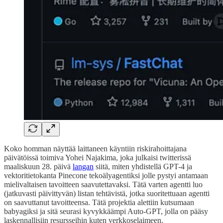
Koko homman näyttää laittaneen käyntiin riskirahoittajana
päivätöissä toimiva Yohei Najakima, joka julkaisi twitterissä
maaliskuun 28. päivä
langan
siitä, miten yhdistellä GPT-4 ja
vektoritietokanta Pinecone tekoälyagentiksi jolle pystyi antamaan
mielivaltaisen tavoitteen saavutettavaksi. Tätä varten agentti luo
(jatkuvasti päivittyvän) listan tehtävistä, jotka suoritettuaan agentti
on saavuttanut tavoitteensa. Tätä projektia alettiin kutsumaan
babyagiksi ja sitä seurasi kyvykkäämpi Auto-GPT, jolla on pääsy
laskennallisiin resursseihin kuten verkkoselaimeen.