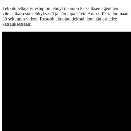
Tekkitubettaja Fireship on tehnyt mainion katsauksen agenttien
viimeaikaisesta kehityksestä ja hän jopa käytti Auto-GPT:tä luomaan
30 sekunnin videon Rust-ohjelmointikielestä, jota hän esittelee
katsauksessaan: