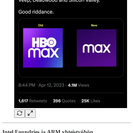
Intel Foundries ja ARM yhteistyöhön