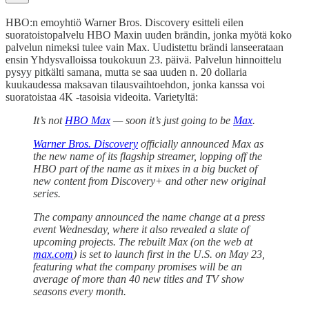
HBO:n emoyhtiö Warner Bros. Discovery esitteli eilen
suoratoistopalvelu HBO Maxin uuden brändin, jonka myötä koko
palvelun nimeksi tulee vain Max. Uudistettu brändi lanseerataan
ensin Yhdysvalloissa toukokuun 23. päivä. Palvelun hinnoittelu
pysyy pitkälti samana, mutta se saa uuden n. 20 dollaria
kuukaudessa maksavan tilausvaihtoehdon, jonka kanssa voi
suoratoistaa 4K -tasoisia videoita. Varietyltä:
It’s not
HBO Max
— soon it’s just going to be
Max
.
Warner Bros. Discovery
officially announced Max as
the new name of its flagship streamer, lopping off the
HBO part of the name as it mixes in a big bucket of
new content from Discovery+ and other new original
series.
The company announced the name change at a press
event Wednesday, where it also revealed a slate of
upcoming projects. The rebuilt Max (on the web at
max.com
) is set to launch first in the U.S. on May 23,
featuring what the company promises will be an
average of more than 40 new titles and TV show
seasons every month.