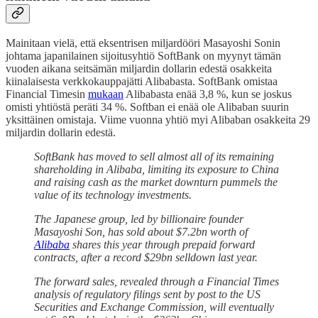
Mainitaan vielä, että eksentrisen miljardööri Masayoshi Sonin
johtama japanilainen sijoitusyhtiö SoftBank on myynyt tämän
vuoden aikana seitsämän miljardin dollarin edestä osakkeita
kiinalaisesta verkkokauppajätti Alibabasta. SoftBank omistaa
Financial Timesin
mukaan
Alibabasta enää 3,8 %, kun se joskus
omisti yhtiöstä peräti 34 %. Softban ei enää ole Alibaban suurin
yksittäinen omistaja. Viime vuonna yhtiö myi Alibaban osakkeita 29
miljardin dollarin edestä.
SoftBank has moved to sell almost all of its remaining
shareholding in Alibaba, limiting its exposure to China
and raising cash as the market downturn pummels the
value of its technology investments.
The Japanese group, led by billionaire founder
Masayoshi Son, has sold about $7.2bn worth of
Alibaba
shares this year through prepaid forward
contracts, after a record $29bn selldown last year.
The forward sales, revealed through a Financial Times
analysis of regulatory filings sent by post to the US
Securities and Exchange Commission, will eventually