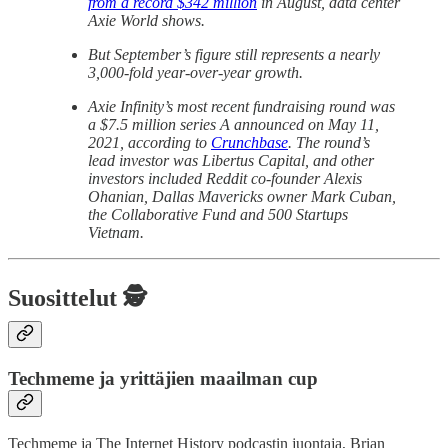
from a record $342 million
in August, data center
Axie World shows.
But September’s figure still represents a nearly
3,000-fold year-over-year growth.
Axie Infinity’s most recent fundraising round was
a $7.5 million series A announced on May 11,
2021, according to
Crunchbase
. The round’s
lead investor was Libertus Capital, and other
investors included Reddit co-founder Alexis
Ohanian, Dallas Mavericks owner Mark Cuban,
the Collaborative Fund and 500 Startups
Vietnam.
Suosittelut 🕵️
Techmeme ja yrittäjien maailman cup
Techmeme ja The Internet History podcastin juontaja, Brian