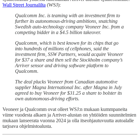
Wall Street Journalilta
(WSJ):
Qualcomm Inc. is teaming with an investment firm to
further its autonomous-driving ambitions, snatching
Swedish auto-technology company Veoneer Inc. from a
competing bidder in a $4.5 billion takeover.
Qualcomm, which is best known for its chips that go
into hundreds of millions of cellphones, said the
investment firm, SSW Partners, would acquire Veoneer
for $37 a share and then sell the Stockholm company’s
Arriver sensor and driving software platform to
Qualcomm.
The deal plucks Veoneer from Canadian automotive
supplier Magna International Inc. after Magna in July
agreed to buy Veoneer for $31.25 a share to bolster its
own autonomous-driving efforts.
Veoneer ja Qualcomm ovat olleet WSJ:n mukaan kummpaneita
viime vuodesta alkaen ja Arriver-alustan on yhtiöiden suunnitelmien
mukaan lanseerata vuonna 2024 ja olla itseohjautuvuutta autoalalle
tarjoava ohjelmistoalusta.