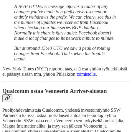
A BGP UPDATE message informs a router of any
changes you’ve made to a prefix advertisement or
entirely withdraws the prefix. We can clearly see this in
the number of updates we received from Facebook
when checking our time-series BGP database.
Normally this chart is fairly quiet: Facebook doesn’t
make a lot of changes to its network minute to minute.
But at around 15:40 UTC we saw a peak of routing
changes from Facebook. That’s when the trouble
began.
New York Times (NYT) raportoi taas, että osa yhtiön työntekijöistä
ei päässyt sisään mm. yhtiön Piilaakson
toimistolle
.
Qualcomm ostaa Veoneerin Arriver-alustan
Puolijohdevalmistaja Qualcomm, yhdessä investointiyhtiö SSW
Partnersin kanssa, ostaa ruotsalaisen autoalan teknologiayhtiö
Veoneerin. SSW ostaa ensin Veoneerin sen nykyiseltä omistajalta,
Magna Internationalilta, ja myy sen jälkeen Veoneerin ja
Qualcommin yhdessä rakentaman Arriver alustan Qualcommille.