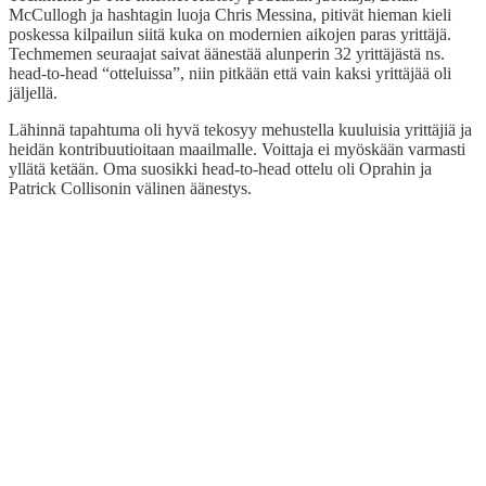
McCullogh ja hashtagin luoja Chris Messina, pitivät hieman kieli
poskessa kilpailun siitä kuka on modernien aikojen paras yrittäjä.
Techmemen seuraajat saivat äänestää alunperin 32 yrittäjästä ns.
head-to-head “otteluissa”, niin pitkään että vain kaksi yrittäjää oli
jäljellä.
Lähinnä tapahtuma oli hyvä tekosyy mehustella kuuluisia yrittäjiä ja
heidän kontribuutioitaan maailmalle. Voittaja ei myöskään varmasti
yllätä ketään. Oma suosikki head-to-head ottelu oli Oprahin ja
Patrick Collisonin välinen äänestys.