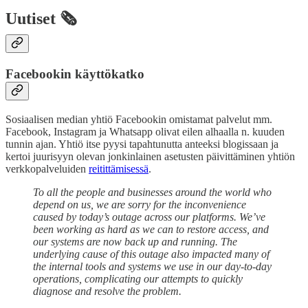
Uutiset 🗞️
Facebookin käyttökatko
Sosiaalisen median yhtiö Facebookin omistamat palvelut mm.
Facebook, Instagram ja Whatsapp olivat eilen alhaalla n. kuuden
tunnin ajan. Yhtiö itse pyysi tapahtunutta anteeksi blogissaan ja
kertoi juurisyyn olevan jonkinlainen asetusten päivittäminen yhtiön
verkkopalveluiden
reitittämisessä
.
To all the people and businesses around the world who
depend on us, we are sorry for the inconvenience
caused by today’s outage across our platforms. We’ve
been working as hard as we can to restore access, and
our systems are now back up and running. The
underlying cause of this outage also impacted many of
the internal tools and systems we use in our day-to-day
operations, complicating our attempts to quickly
diagnose and resolve the problem.