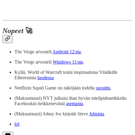
Nopeet
🚀
The Verge arvosteli
Android 12:sta
.
The Verge arvosteli
Windows 11:sta
.
Kyllä, World of Warcraft toimi inspiraationa Vitalikille
Ethereumia
luodessa
.
Netflixin Squid Game on näköjään todella
suosittu
.
(Maksumuuri) NYT julkaisi ihan hyvän mielipideartikkelin
Facebookin heikkenevästä
asemasta
.
(Maksumuuri) Johny Ive kirjoitti Steve
Jobsista
.
lol
.