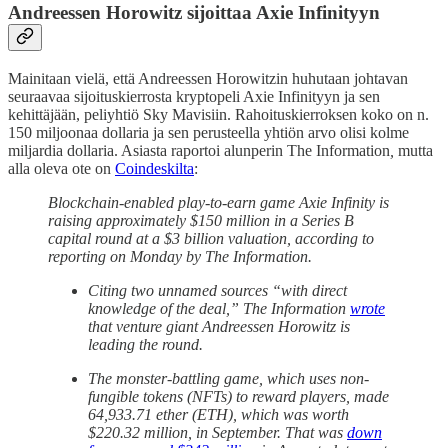
Andreessen Horowitz sijoittaa Axie Infinityyn
Mainitaan vielä, että Andreessen Horowitzin huhutaan johtavan
seuraavaa sijoituskierrosta kryptopeli Axie Infinityyn ja sen
kehittäjään, peliyhtiö Sky Mavisiin. Rahoituskierroksen koko on n.
150 miljoonaa dollaria ja sen perusteella yhtiön arvo olisi kolme
miljardia dollaria. Asiasta raportoi alunperin The Information
,
mutta
alla oleva ote on
Coindeskilta
:
Blockchain-enabled play-to-earn game Axie Infinity is
raising approximately $150 million in a Series B
capital round at a $3 billion valuation, according to
reporting on Monday by The Information.
Citing two unnamed sources “with direct
knowledge of the deal,” The Information
wrote
that venture giant Andreessen Horowitz is
leading the round.
The monster-battling game, which uses non-
fungible tokens (NFTs) to reward players, made
64,933.71 ether (ETH), which was worth
$220.32 million, in September. That was
down