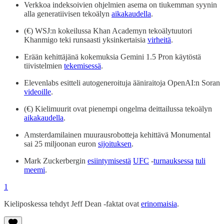
Verkkoa indeksoivien ohjelmien asema on tiukemman syynin
alla generatiivisen tekoälyn
aikakaudella
.
(€) WSJ:n kokeilussa Khan Academyn tekoälytuutori
Khanmigo teki runsaasti yksinkertaisia
virheitä
.
Erään kehittäjänä kokemuksia Gemini 1.5 Pron käytöstä
tiivistelmien
tekemisessä
.
Elevenlabs esitteli autogeneroituja ääniraitoja OpenAI:n Soran
videoille
.
(€) Kielimuurit ovat pienempi ongelma deittailussa tekoälyn
aikakaudella
.
Amsterdamilainen muurausrobotteja kehittävä Monumental
sai 25 miljoonan euron
sijoituksen
.
Mark Zuckerbergin
esiintymisestä
UFC
-
turnauksessa
tuli
meemi
.
1
Kieliposkessa tehdyt Jeff Dean -faktat ovat
erinomaisia
.