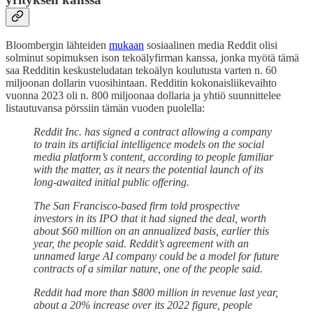
Bloombergin lähteiden
mukaan
sosiaalinen media Reddit olisi
solminut sopimuksen ison tekoälyfirman kanssa, jonka myötä tämä
saa Redditin keskusteludatan tekoälyn koulutusta varten n. 60
miljoonan dollarin vuosihintaan. Redditin kokonaisliikevaihto
vuonna 2023 oli n. 800 miljoonaa dollaria ja yhtiö suunnittelee
listautuvansa pörssiin tämän vuoden puolella:
Reddit Inc. has signed a contract allowing a company
to train its artificial intelligence models on the social
media platform’s content, according to people familiar
with the matter, as it nears the potential launch of its
long-awaited initial public offering.
The San Francisco-based firm told prospective
investors in its IPO that it had signed the deal, worth
about $60 million on an annualized basis, earlier this
year, the people said. Reddit’s agreement with an
unnamed large AI company could be a model for future
contracts of a similar nature, one of the people said.
Reddit had more than $800 million in revenue last year,
about a 20% increase over its 2022 figure, people