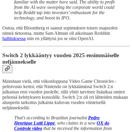
familiar with the matter have said. The ability to profit
from the AI wave sweeping the corporate world could
help Reddit tap into investors’ enthusiasm for the
technology, and boost its IPO.
Outoa, että Bloomberg ei saanut sopimuksen toisen osapuolen
nimeä tietoonsa, mutta Sam Altman oli aikoinaan Redditin
hallituksessa
niin en yllättyisi jos se olisi OpenAI.
Switch 2 lykkääntyy vuoden 2025 ensimmäiselle
neljännekselle
Mainitaan vielä, että viikonloppuna Video Game Chronicles -
pelisivusto kertoi, että Nintendo on lykkäämässä Switch 2:n
julkaisua ensi vuoden puolelle, sillä yhtiö tarvitsee lisäaikaa omien
peliensä kehitykseen konsolille. Switch 2:n oli eri lähteiden mukaan
alunperin tarkoitus julkaista kuluvan vuoden viimeisellä
neljänneksellä:
That’s according to Brazilian journalist
Pedro
Henrique Lutti Lippe
, who claims in a new
OX do
Controle video
that he received the information from