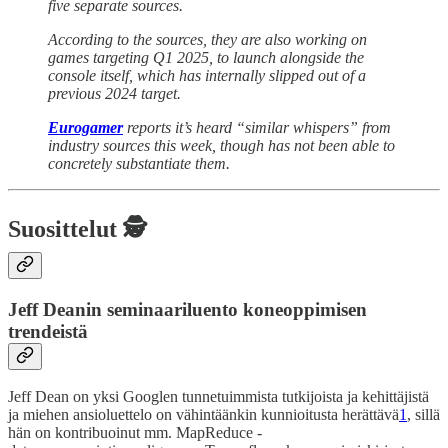
five separate sources.
According to the sources, they are also working on
games targeting Q1 2025, to launch alongside the
console itself, which has internally slipped out of a
previous 2024 target.
Eurogamer
reports it’s heard “similar whispers” from
industry sources this week, though has not been able to
concretely substantiate them.
Suosittelut 🕵️
Jeff Deanin seminaariluento koneoppimisen
trendeistä
Jeff Dean on yksi Googlen tunnetuimmista tutkijoista ja kehittäjistä
ja miehen ansioluettelo on vähintäänkin kunnioitusta herättävä
1
, sillä
hän on kontribuoinut mm. MapReduce -