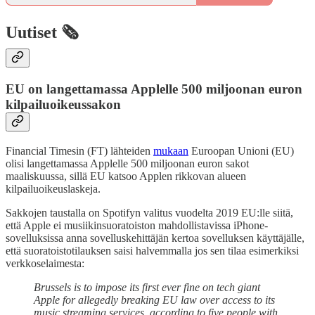
Uutiset 🗞️
EU on langettamassa Applelle 500 miljoonan euron
kilpailuoikeussakon
Financial Timesin (FT) lähteiden
mukaan
Euroopan Unioni (EU)
olisi langettamassa Applelle 500 miljoonan euron sakot
maaliskuussa, sillä EU katsoo Applen rikkovan alueen
kilpailuoikeuslaskeja.
Sakkojen taustalla on Spotifyn valitus vuodelta 2019 EU:lle siitä,
että Apple ei musiikinsuoratoiston mahdollistavissa iPhone-
sovelluksissa anna sovelluskehittäjän kertoa sovelluksen käyttäjälle,
että suoratoistotilauksen saisi halvemmalla jos sen tilaa esimerkiksi
verkkoselaimesta:
Brussels is to impose its first ever fine on tech giant
Apple for allegedly breaking EU law over access to its
music streaming services, according to five people with