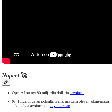
Nopeet
🚀
OpenAI on nyt 80 miljardin dollarin
arvoinen
.
(€) Tinderin datan pohjalta GenZ näyttäisi olevan aikaisempia
sukupolvia avoimempi
polyamoriaan
.