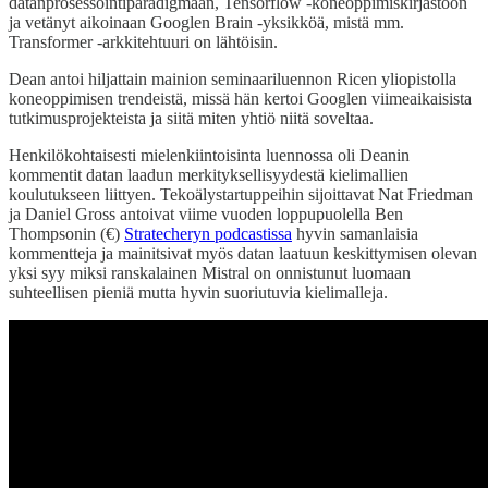
datanprosessointiparadigmaan, Tensorflow -koneoppimiskirjastoon
ja vetänyt aikoinaan Googlen Brain -yksikköä, mistä mm.
Transformer -arkkitehtuuri on lähtöisin.
Dean antoi hiljattain mainion seminaariluennon Ricen yliopistolla
koneoppimisen trendeistä, missä hän kertoi Googlen viimeaikaisista
tutkimusprojekteista ja siitä miten yhtiö niitä soveltaa.
Henkilökohtaisesti mielenkiintoisinta luennossa oli Deanin
kommentit datan laadun merkityksellisyydestä kielimallien
koulutukseen liittyen. Tekoälystartuppeihin sijoittavat Nat Friedman
ja Daniel Gross antoivat viime vuoden loppupuolella Ben
Thompsonin (€)
Stratecheryn podcastissa
hyvin samanlaisia
kommentteja ja mainitsivat myös datan laatuun keskittymisen olevan
yksi syy miksi ranskalainen Mistral on onnistunut luomaan
suhteellisen pieniä mutta hyvin suoriutuvia kielimalleja.