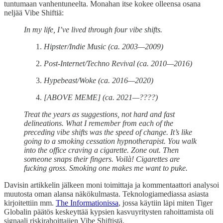
tuntumaan vanhentuneelta. Monahan itse kokee olleensa osana
neljää Vibe Shiftiä:
In my life, I’ve lived through four vibe shifts.
Hipster/Indie Music (ca. 2003—2009)
Post-Internet/Techno Revival (ca. 2010—2016)
Hypebeast/Woke (ca. 2016—2020)
[ABOVE MEME] (ca. 2021—????)
Treat the years as suggestions, not hard and fast
delineations. What I remember from each of the
preceding vibe shifts was the speed of change. It’s like
going to a smoking cessation hypnotherapist. You walk
into the office craving a cigarette. Zone out. Then
someone snaps their fingers. Voilà! Cigarettes are
fucking gross. Smoking one makes me want to puke.
Davisin artikkelin jälkeen moni toimittaja ja kommentaattori analysoi
muutosta oman alansa näkökulmasta. Teknologiamediassa asiasta
kirjoitettiin mm.
The Informationissa
, jossa käytiin läpi miten Tiger
Globalin päätös keskeyttää kypsien kasvuyritysten rahoittamista oli
signaali riskirahoittajien Vibe Shiftistä.