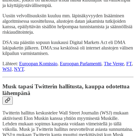
ja käyttäjäystävällisempiä.
Uusiin velvollisuuksiin kuuluu mm. läpinäkyvyyden lisääminen
algoritmisessa suosittelussa, alustojen datan jakamista tutkijoiden
kanssa, epäilyttävän sisällön helpompaa tunnistamista ja säännöllisiä
riskiauditointeja.
DSA:sta päästiin sopuun kuukausi Digital Markets Act eli DMA
lakipaketin jälkeen. DMA:ssa keskiössä oli internet alustojen välisen
kilpailun varmistamisen.
Lähteet:
Euroopan Komissio
,
Euroopan Parlamentti
,
The Verge
,
FT
,
WSJ
,
NYT
.
Musk tapasi Twitterin hallitusta, kauppa odotettua
lähempänä
Twitterin hallitus keskustelee Wall Street Journalin (WSJ) mukaan
aktiivisesti Elon Muskin kanssa yhtiön myymisestä Muskille.
Lehden mukaan sopimus kaupasta voidaan viimeistellä jo tällä
viikolla. Musk ja Twitterin hallitus neuvottelivat asiasta sunnuntaina.
WSJ:n mukaan Twitterin kanta muuttui merkittävästi kun Musk