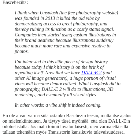
Bascehezilta:
I think when Unsplash (the free photography website)
was founded in 2013 it killed the old vibe by
democratizing access to great photography, and
thereby ruining its function as a costly status signal.
Companies then started using custom illustrations in
their brand aesthetic because illustrations suddenly
became much more rare and expensive relative to
photos.
I’m interested in this little piece of design history
because today I think history is on the brink of
repeating itself. Now that we have
DALL·E 2
(and
other AI image generators), a huge portion of visual
vibes will become democratized. What Unsplash did to
photography, DALL·E 2 will do to illustrations, 3D
renderings, and eventually all visual styles.
In other words: a vibe shift is indeed coming.
En ole aivan varma siitä ostanko Baschezin teesin, mutta itse ajatus
on mielenkiintoinen. Ja täytyy tässä myöntää, että olen DALL-E:n
odotuslistalla. Jos malli toimii luvatunlaisesti, olen varma että sillä
tullaan tekemään myös Transistorin kansikuvia tulevaisuudessa.