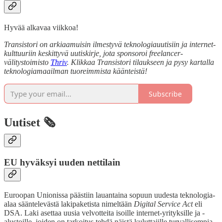
Hyvää alkavaa viikkoa!
Transistori on arkiaamuisin ilmestyvä teknologiauutisiin ja internet-
kulttuuriin keskittyvä uutiskirje, jota sponsoroi freelancer-
välitystoimisto
Thriv
. Klikkaa Transistori tilaukseen ja pysy kartalla
teknologiamaailman tuoreimmista käänteistä!
Subscribe
Uutiset 🗞️
EU hyväksyi uuden nettilain
Euroopan Unionissa päästiin lauantaina sopuun uudesta teknologia-
alaa sääntelevästä lakipaketista nimeltään
Digital Service Act
eli
DSA. Laki asettaa uusia velvotteita isoille internet-yrityksille ja -
alustoille, joiden on tarkoitus tehdä näistä kuluttajille turvallisempia