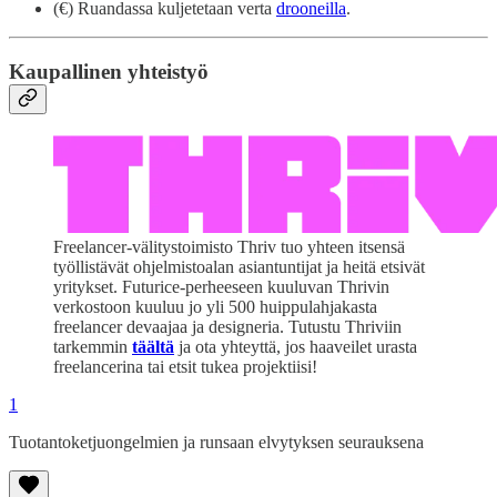
(€) Ruandassa kuljetetaan verta
drooneilla
.
Kaupallinen yhteistyö
Freelancer-välitystoimisto Thriv tuo yhteen itsensä
työllistävät ohjelmistoalan asiantuntijat ja heitä etsivät
yritykset. Futurice-perheeseen kuuluvan Thrivin
verkostoon kuuluu jo yli 500 huippulahjakasta
freelancer devaajaa ja designeria. Tutustu Thriviin
tarkemmin
täältä
ja ota yhteyttä, jos haaveilet urasta
freelancerina tai etsit tukea projektiisi!
1
Tuotantoketjuongelmien ja runsaan elvytyksen seurauksena