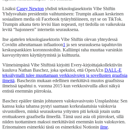
Lisäksi
Casey Newton
yhdisti teknologiasektorin Vibe Shiftin
Yhdysvaltain presidentin vaihtumiseen: Trumpin aikaan keskeinen
sosiaalinen media oli Facebook tytäryhtiöineen, nyt se on TikTok.
Trumpin aikana tieto levisi liian nopeasti, nyt tiedolla on vaikeuksia
levitä “hajonneen” internetin seurauksena.
Itse ajattelen teknologiasektorin Vibe Shiftin olevan yhteydessä
Covidin aiheuttamaan inflaatioon
1
ja sen seurauksena tapahtuviin
keskuspankkien koronnostoihin. Kalliimpi raha muuttaa varsinkin
kasvuyritysten käyttäytymistä ja kulttuuria.
Viimeisimpänä Vibe Shiftistä kirjoitti Every-kirjoittajakollektiiviin
kuuluva Nathan Baschez, joka spekuloi, että OpenAI:n
DALL-E
tekoälymalli tulee muuttamaan verkkosivujen ja sovellusten graafisia
ilmeitä
. Baschezin mukaan edellinen merkittävä muutos graafisissa
ilmeissä tapahtui n. vuonna 2015 kun verkkosivuilla alkoi näkyä
entistä enemmän piirroksia.
Baschez epäilee tämän johtuneen valokuvasivusto Unsplashista: Sen
kanssa kuka tahansa pystyi saamaan korkealaatuisia valokuvia
sivustoilleen, minkä seurauksena yritysten piti keksiä jotain uutta
erottuakseen graafisella ilmeellä. Tämä uusi asia oli piirrokset, sillä
niiden tuottaminen maksoi merkittävästi enemmän kuin valokuvien.
Erinomainen esimerkki tästä on esimerkiksi Notionin
ilme
.