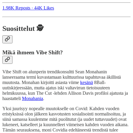
1.98K Reposts
·
44K Likes
Suosittelut 🕵️
Mikä ihmeen Vibe Shift?
Vibe Shift on alunperin trendikonsultti Sean Monahanin
lanseeraama termi kuvastamaan kulttuurissa tapahtuvaa äkillistä
muutosta. Monahan kirjoitti asiasta viime
kesänä
8Ball-
uutiskirjeessään, mutta ajatus iski valtavirran tietoisuuteen
helmikuussa, kun The Cut -lehden Allison Davis profiloi ajatusta ja
haastatteli
Monahania
.
Yksi juurisyy nopealle muutokselle on Covid: Kahden vuoden
eristyksissä olon jälkeen kasvotusten sosialisointi normalisoituu, ja
siinä samassa kuulemme mitä puolitutut (ja uudet tuttavuudet) ovat
lukeneet, katselleet ja kuunnelleet viimeisen kahden vuoden aikana.
Tämän seurauksena, moni Covidia edeltäneestä trendistä tulee