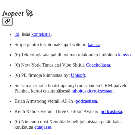
Nopeet
🚀
lol
, lisää
kontekstia
.
Stripe pilotoi kryptomaksuja Twitterin
kanssa
.
(€) Teknologia-ala painii nyt makrotalouden ilmiöiden
kanssa
.
(€) New York Times etsi Vibe Shiftiä
Coachellasta
.
(€) PE-firmoja kiinnostaa nyt
Ubisoft
.
Seitsämän vuotta bootsträpännyt ruotsalainen CRM-palvelu
Planhat, kertoi ensimmäisestä
rahoituskierroksestaan
.
Brian Armstrong vieraili All-In -
podcastissa
.
Keith Rabois vieraili Three Cartoon Avatars -
podcastissa
.
(€) Nintendo uusi Xenoblade-peli julkaistaan peräti kaksi
kuukautta
etuajassa
.