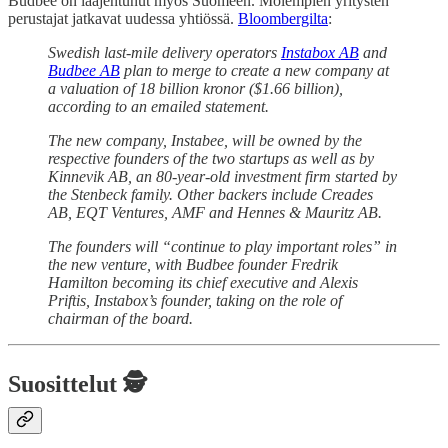
Budbee on laajentunut myös Suomeen. Molempien yritysten
perustajat jatkavat uudessa yhtiössä.
Bloombergilta
:
Swedish last-mile delivery operators
Instabox AB
and
Budbee AB
plan to merge to create a new company at
a valuation of 18 billion kronor ($1.66 billion),
according to an emailed statement.
The new company, Instabee, will be owned by the
respective founders of the two startups as well as by
Kinnevik AB, an 80-year-old investment firm started by
the Stenbeck family. Other backers include Creades
AB, EQT Ventures, AMF and Hennes & Mauritz AB.
The founders will “continue to play important roles” in
the new venture, with Budbee founder Fredrik
Hamilton becoming its chief executive and Alexis
Priftis, Instabox’s founder, taking on the role of
chairman of the board.
Suosittelut 🕵️