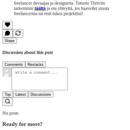
freelancer devaajaa ja designeria. Tutustu Thriviin
tarkemmin
täältä
ja ota yhteyttä, jos haaveilet urasta
freelancerina tai etsit tukea projektiisi!
Share
Discussion about this post
Comments
Restacks
Top
Latest
Discussions
No posts
Ready for more?