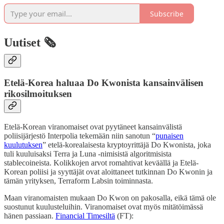
Subscribe
Uutiset 🗞️
Etelä-Korea haluaa Do Kwonista kansainvälisen
rikosilmoituksen
Etelä-Korean viranomaiset ovat pyytäneet kansainvälistä
poliisijärjestö Interpolia tekemään niin sanotun “
punaisen
kuulutuksen
” etelä-korealaisesta kryptoyrittäjä Do Kwonista, joka
tuli kuuluisaksi Terra ja Luna -nimisistä algoritmisista
stablecoineista. Kolikkojen arvot romahtivat keväällä ja Etelä-
Korean poliisi ja syyttäjät ovat aloittaneet tutkinnan Do Kwonin ja
tämän yrityksen, Terraform Labsin toiminnasta.
Maan viranomaisten mukaan Do Kwon on pakosalla, eikä tämä ole
suostunut kuulusteluihin. Viranomaiset ovat myös mitätöimässä
hänen passiaan.
Financial Timesiltä
(FT):