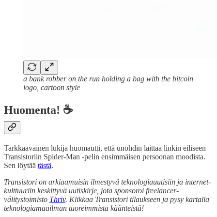
a bank robber on the run holding a bag with the bitcoin
logo, cartoon style
Huomenta! ☕
Tarkkaavainen lukija huomautti, että unohdin laittaa linkin eiliseen
Transistoriin Spider-Man -pelin ensimmäisen persoonan moodista.
Sen löytää
tästä
.
Transistori on arkiaamuisin ilmestyvä teknologiauutisiin ja internet-
kulttuuriin keskittyvä uutiskirje, jota sponsoroi freelancer-
välitystoimisto
Thriv
. Klikkaa Transistori tilaukseen ja pysy kartalla
teknologiamaailman tuoreimmista käänteistä!