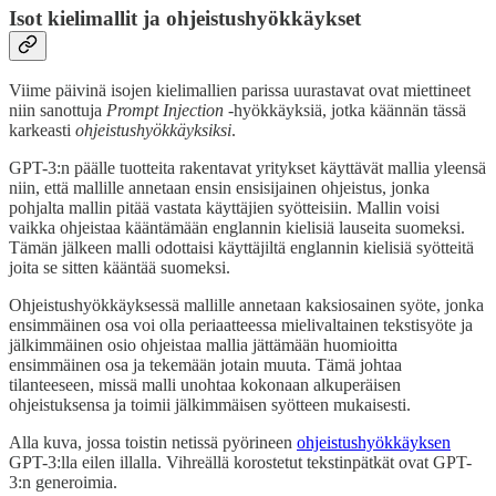
Isot kielimallit ja ohjeistushyökkäykset
Viime päivinä isojen kielimallien parissa uurastavat ovat miettineet
niin sanottuja
Prompt Injection
-hyökkäyksiä, jotka käännän tässä
karkeasti
ohjeistushyökkäyksiksi
.
GPT-3:n päälle tuotteita rakentavat yritykset käyttävät mallia yleensä
niin, että mallille annetaan ensin ensisijainen ohjeistus, jonka
pohjalta mallin pitää vastata käyttäjien syötteisiin. Mallin voisi
vaikka ohjeistaa kääntämään englannin kielisiä lauseita suomeksi.
Tämän jälkeen malli odottaisi käyttäjiltä englannin kielisiä syötteitä
joita se sitten kääntää suomeksi.
Ohjeistushyökkäyksessä mallille annetaan kaksiosainen syöte, jonka
ensimmäinen osa voi olla periaatteessa mielivaltainen tekstisyöte ja
jälkimmäinen osio ohjeistaa mallia jättämään huomioitta
ensimmäinen osa ja tekemään jotain muuta. Tämä johtaa
tilanteeseen, missä malli unohtaa kokonaan alkuperäisen
ohjeistuksensa ja toimii jälkimmäisen syötteen mukaisesti.
Alla kuva, jossa toistin netissä pyörineen
ohjeistushyökkäyksen
GPT-3:lla eilen illalla. Vihreällä korostetut tekstinpätkät ovat GPT-
3:n generoimia.