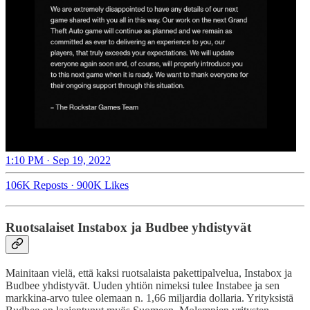
1:10 PM · Sep 19, 2022
106K Reposts
·
900K Likes
Ruotsalaiset Instabox ja Budbee yhdistyvät
Mainitaan vielä, että kaksi ruotsalaista pakettipalvelua, Instabox ja
Budbee yhdistyvät. Uuden yhtiön nimeksi tulee Instabee ja sen
markkina-arvo tulee olemaan n. 1,66 miljardia dollaria. Yrityksistä