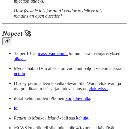
injection attacks.
How feasible it is for an AI vendor to deliver this
remains an open question!
Nopeet
🚀
Taipei 101:n
massavaimennin
toiminnassa maanjäristyksen
aikaan
.
Myös Diablo IV:n alfasta on vuotanut paljon videomateriaalia
nettiin
.
Disney perui jälleen tekeillä olevan Star Wars -elokuvan, ja
nyt pohditaan mikä sarjan tulevaisuus on
elokuvissa
.
iFixit kehuu uuden iPhonen
korjattavuutta
.
lol
.
Return to Monkey Island
-peli saa
kehuja
.
(€) WSJ:n artikkeli siitä miten alle 40-vuotiaat käyttävät