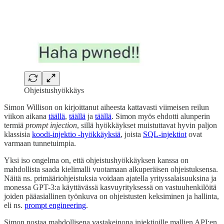
Ohjeistushyökkäys
Simon Willison on kirjoittanut aiheesta kattavasti viimeisen reilun
viikon aikana
täällä
,
täällä
ja
täällä
. Simon myös ehdotti alunperin
termiä
prompt injection
, sillä hyökkäykset muistuttavat hyvin paljon
klassisia
koodi-injektio -hyökkäyksiä
, joista
SQL-injektiot
ovat
varmaan tunnetuimpia.
Yksi iso ongelma on, että ohjeistushyökkäyksen kanssa on
mahdollista saada kielimalli vuotamaan alkuperäisen ohjeistuksensa.
Näitä ns. primääriohjeistuksia voidaan ajatella yrityssalaisuuksina ja
monessa GPT-3:a käyttävässä kasvuyrityksessä on vastuuhenkilöitä
joiden pääasiallinen työnkuva on ohjeistusten keksiminen ja hallinta,
eli ns.
prompt engineering
.
Simon nostaa mahdollisena vastakeinona injektioille mallien API:en