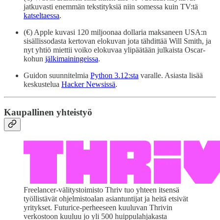
jatkuvasti enemmän tekstityksiä niin somessa kuin TV:tä
katseltaessa
.
(€) Apple kuvasi 120 miljoonaa dollaria maksaneen USA:n
sisällissodasta kertovan elokuvan jota tähdittää Will Smith, ja
nyt yhtiö miettii voiko elokuvaa ylipäätään julkaista Oscar-
kohun
jälkimainingeissa
.
Guidon suunnitelmia
Python 3.12:sta
varalle. Asiasta lisää
keskustelua
Hacker Newsissä
.
Kaupallinen yhteistyö
Freelancer-välitystoimisto Thriv tuo yhteen itsensä
työllistävät ohjelmistoalan asiantuntijat ja heitä etsivät
yritykset. Futurice-perheeseen kuuluvan Thrivin
verkostoon kuuluu jo yli 500 huippulahjakasta