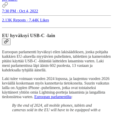
7:30 PM · Oct 4, 2022
2.13K Reposts
·
7.44K Likes
EU hyväksyi USB-C -lain
Euroopan parlamentti hyväksyi eilen lakisäädöksen, jonka pohjalta
kaikkien EU-alueella myytävien puhelinten, tablettien ja kameroiden
pitäisi käyttää USB-C -liitäntää laitteiden lataamista varten. Laki
meni parlamentissa läpi äänin 602 puolesta, 13 vastaan ja
kahdeksalla tyhjällä äänellä.
Laki tulee voimaan vuoden 2024 lopussa, ja laajentuu vuoden 2026
keväällä koskemaan myös kannettavia tietokoneita. Suurin vaikutus
lailla on Applen iPhone -puhelimeen, jotka ovat toistaiseksi
käyttäneet yhtiön omia Lightning-portteja lataamista ja langallista
tiedonsiirtoa varten.
Euroopan parlamentilta
:
By the end of 2024, all mobile phones, tablets and
cameras sold in the EU will have to be equipped with a