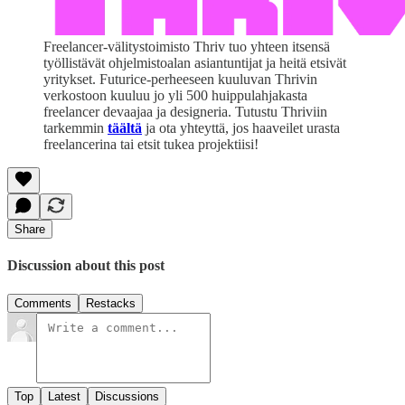
Freelancer-välitystoimisto Thriv tuo yhteen itsensä
työllistävät ohjelmistoalan asiantuntijat ja heitä etsivät
yritykset. Futurice-perheeseen kuuluvan Thrivin
verkostoon kuuluu jo yli 500 huippulahjakasta
freelancer devaajaa ja designeria. Tutustu Thriviin
tarkemmin
täältä
ja ota yhteyttä, jos haaveilet urasta
freelancerina tai etsit tukea projektiisi!
Share
Discussion about this post
Comments
Restacks
Top
Latest
Discussions