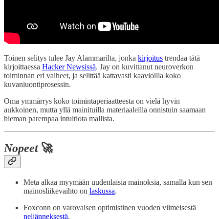
Toinen selitys tulee Jay Alammarilta, jonka
kirjoitus
trendaa tätä
kirjoittaessa
Hacker Newsissä
. Jay on kuvittanut neuroverkon
toiminnan eri vaiheet, ja selittää kattavasti kaavioilla koko
kuvanluontiprosessin.
Oma ymmärrys koko toimintaperiaatteesta on vielä hyvin
aukkoinen, mutta yllä mainituilla materiaaleilla onnistuin saamaan
hieman parempaa intuitiota mallista.
Nopeet
🚀
Meta alkaa myymään uudenlaisia mainoksia, samalla kun sen
mainosliikevaihto on
laskussa
.
Foxconn on varovaisen optimistinen vuoden viimeisestä
neljänneksestä
.