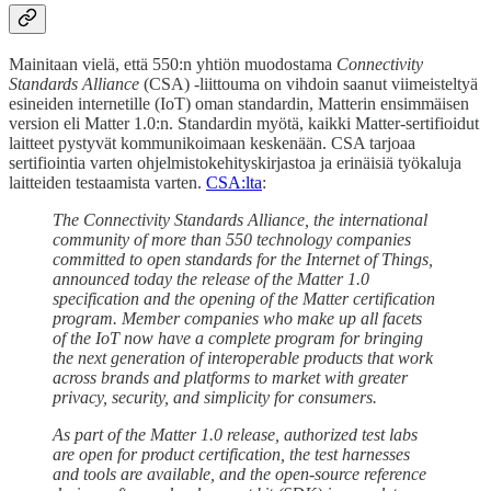
Mainitaan vielä, että 550:n yhtiön muodostama
Connectivity
Standards Alliance
(CSA) -liittouma on vihdoin saanut viimeisteltyä
esineiden internetille (IoT) oman standardin, Matterin ensimmäisen
version eli Matter 1.0:n. Standardin myötä, kaikki Matter-sertifioidut
laitteet pystyvät kommunikoimaan keskenään. CSA tarjoaa
sertifiointia varten ohjelmistokehityskirjastoa ja erinäisiä työkaluja
laitteiden testaamista varten.
CSA:lta
:
The Connectivity Standards Alliance, the international
community of more than 550 technology companies
committed to open standards for the Internet of Things,
announced today the release of the Matter 1.0
specification and the opening of the Matter certification
program. Member companies who make up all facets
of the IoT now have a complete program for bringing
the next generation of interoperable products that work
across brands and platforms to market with greater
privacy, security, and simplicity for consumers.
As part of the Matter 1.0 release, authorized test labs
are open for product certification, the test harnesses
and tools are available, and the open-source reference