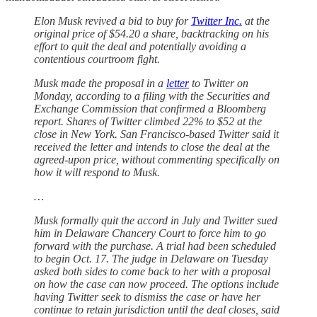
Elon Musk revived a bid to buy for
Twitter Inc.
at the
original price of $54.20 a share, backtracking on his
effort to quit the deal and potentially avoiding a
contentious courtroom fight.
Musk made the proposal in a
letter
to Twitter on
Monday, according to a filing with the Securities and
Exchange Commission that confirmed a Bloomberg
report. Shares of Twitter climbed 22% to $52 at the
close in New York. San Francisco-based Twitter said it
received the letter and intends to close the deal at the
agreed-upon price, without commenting specifically on
how it will respond to Musk.
…
Musk formally quit the accord in July and Twitter sued
him in Delaware Chancery Court to force him to go
forward with the purchase. A trial had been scheduled
to begin Oct. 17. The judge in Delaware on Tuesday
asked both sides to come back to her with a proposal
on how the case can now proceed. The options include
having Twitter seek to dismiss the case or have her
continue to retain jurisdiction until the deal closes, said