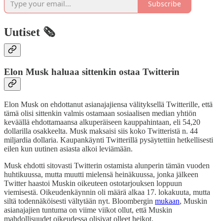
Subscribe
Uutiset 🗞️
Elon Musk haluaa sittenkin ostaa Twitterin
Elon Musk on ehdottanut asianajajiensa välityksellä Twitterille, että
tämä olisi sittenkin valmis ostamaan sosiaalisen median yhtiön
keväällä ehdottamaansa alkuperäiseen kauppahintaan, eli 54,20
dollarilla osakkeelta. Musk maksaisi siis koko Twitteristä n. 44
miljardia dollaria. Kaupankäynti Twitterillä pysäytettiin hetkellisesti
eilen kun uutinen asiasta alkoi leviämään.
Musk ehdotti sitovasti Twitterin ostamista alunperin tämän vuoden
huhtikuussa, mutta muutti mielensä heinäkuussa, jonka jälkeen
Twitter haastoi Muskin oikeuteen ostotarjouksen loppuun
viemisestä. Oikeudenkäynnin oli määrä alkaa 17. lokakuuta, mutta
siltä todennäköisesti vältytään nyt. Bloombergin
mukaan
, Muskin
asianajajien tuntuma on viime viikot ollut, että Muskin
mahdollisuudet oikeudessa olisivat olleet heikot.