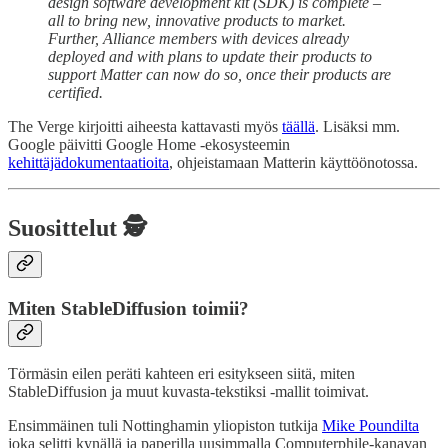
design software development kit (SDK) is complete –
all to bring new, innovative products to market.
Further, Alliance members with devices already
deployed and with plans to update their products to
support Matter can now do so, once their products are
certified.
The Verge kirjoitti aiheesta kattavasti myös
täällä
. Lisäksi mm.
Google päivitti Google Home -ekosysteemin
kehittäjädokumentaatioita
, ohjeistamaan Matterin käyttöönotossa.
Suosittelut 🕵️
Miten StableDiffusion toimii?
Törmäsin eilen peräti kahteen eri esitykseen siitä, miten
StableDiffusion ja muut kuvasta-tekstiksi -mallit toimivat.
Ensimmäinen tuli Nottinghamin yliopiston tutkija
Mike Poundilta
joka selitti kynällä ja paperilla uusimmalla Computerphile-kanavan