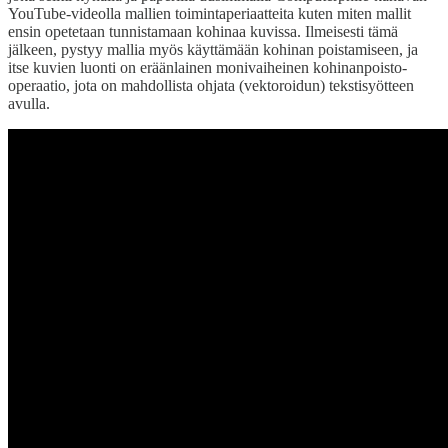
YouTube-videolla mallien toimintaperiaatteita kuten miten mallit
ensin opetetaan tunnistamaan kohinaa kuvissa. Ilmeisesti tämä
jälkeen, pystyy mallia myös käyttämään kohinan poistamiseen, ja
itse kuvien luonti on eräänlainen monivaiheinen kohinanpoisto-
operaatio, jota on mahdollista ohjata (vektoroidun) tekstisyötteen
avulla.