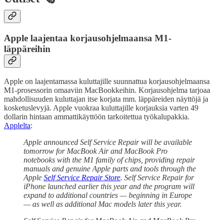
Apple laajentaa korjausohjelmaansa M1-
läppäreihin
Apple on laajentamassa kuluttajille suunnattua korjausohjelmaansa
M1-prosessorin omaaviin MacBookkeihin. Korjausohjelma tarjoaa
mahdollisuuden kuluttajan itse korjata mm. läppäreiden näyttöjä ja
kosketuslevyjä. Apple vuokraa kuluttajille korjauksia varten 49
dollarin hintaan ammattikäyttöön tarkoitettua työkalupakkia.
Applelta
:
Apple announced Self Service Repair will be available
tomorrow for MacBook Air and MacBook Pro
notebooks with the M1 family of chips, providing repair
manuals and genuine Apple parts and tools through the
Apple
Self Service Repair Store
. Self Service Repair for
iPhone launched earlier this year and the program will
expand to additional countries — beginning in Europe
— as well as additional Mac models later this year.