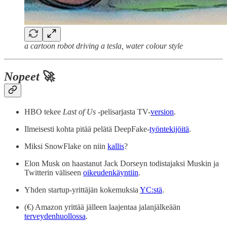
a cartoon robot driving a tesla, water colour style
Nopeet
🚀
HBO tekee
Last of Us
-pelisarjasta TV-
version
.
Ilmeisesti kohta pitää pelätä DeepFake-
työntekijöitä
.
Miksi SnowFlake on niin
kallis
?
Elon Musk on haastanut Jack Dorseyn todistajaksi Muskin ja
Twitterin väliseen
oikeudenkäyntiin
.
Yhden startup-yrittäjän kokemuksia
YC:stä
.
(€) Amazon yrittää jälleen laajentaa jalanjälkeään
terveydenhuollossa
.