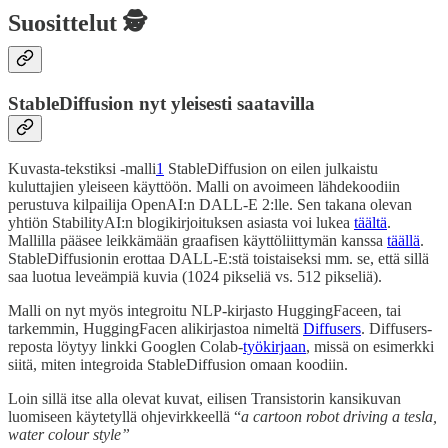
Suosittelut 🕵️
StableDiffusion nyt yleisesti saatavilla
Kuvasta-tekstiksi -malli
1
StableDiffusion on eilen julkaistu
kuluttajien yleiseen käyttöön. Malli on avoimeen lähdekoodiin
perustuva kilpailija OpenAI:n DALL-E 2:lle. Sen takana olevan
yhtiön StabilityAI:n blogikirjoituksen asiasta voi lukea
täältä
.
Mallilla pääsee leikkämään graafisen käyttöliittymän kanssa
täällä
.
StableDiffusionin erottaa DALL-E:stä toistaiseksi mm. se, että sillä
saa luotua leveämpiä kuvia (1024 pikseliä vs. 512 pikseliä).
Malli on nyt myös integroitu NLP-kirjasto HuggingFaceen, tai
tarkemmin, HuggingFacen alikirjastoa nimeltä
Diffusers
. Diffusers-
reposta löytyy linkki Googlen Colab-
työkirjaan
, missä on esimerkki
siitä, miten integroida StableDiffusion omaan koodiin.
Loin sillä itse alla olevat kuvat, eilisen Transistorin kansikuvan
luomiseen käytetyllä ohjevirkkeellä “
a cartoon robot driving a tesla,
water colour style”