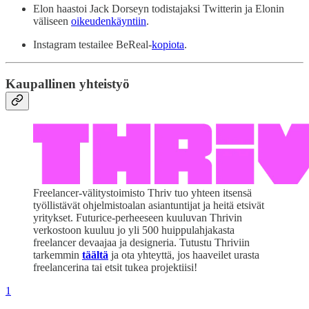
Elon haastoi Jack Dorseyn todistajaksi Twitterin ja Elonin
väliseen
oikeudenkäyntiin
.
Instagram testailee BeReal-
kopiota
.
Kaupallinen yhteistyö
Freelancer-välitystoimisto Thriv tuo yhteen itsensä
työllistävät ohjelmistoalan asiantuntijat ja heitä etsivät
yritykset. Futurice-perheeseen kuuluvan Thrivin
verkostoon kuuluu jo yli 500 huippulahjakasta
freelancer devaajaa ja designeria. Tutustu Thriviin
tarkemmin
täältä
ja ota yhteyttä, jos haaveilet urasta
freelancerina tai etsit tukea projektiisi!
1