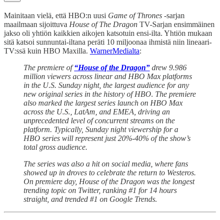
Mainitaan vielä, että HBO:n uusi
Game of Thrones
-sarjan
maailmaan sijoittuva
House of The Dragon
TV-Sarjan ensimmäinen
jakso oli yhtiön kaikkien aikojen katsotuin ensi-ilta. Yhtiön mukaan
sitä katsoi sunnuntai-iltana peräti 10 miljoonaa ihmistä niin lineaari-
TV:ssä kuin HBO Maxilla.
WarnerMedialta
:
The premiere of
“House of the Dragon”
drew 9.986
million viewers across linear and HBO Max platforms
in the U.S. Sunday night, the largest audience for any
new original series in the history of HBO. The premiere
also marked the largest series launch on HBO Max
across the U.S., LatAm, and EMEA, driving an
unprecedented level of concurrent streams on the
platform. Typically, Sunday night viewership for a
HBO series will represent just 20%-40% of the show’s
total gross audience.
The series was also a hit on social media, where fans
showed up in droves to celebrate the return to Westeros.
On premiere day, House of the Dragon was the longest
trending topic on Twitter, ranking #1 for 14 hours
straight, and trended #1 on Google Trends.