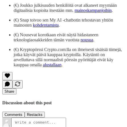
(€) Joukko julkisuuden henkilöitä ovat alkaneet myymään
digitaalisia kopioita itsestään mm.
mainoskampanjoihin
.
(€) Snap toivoo sen My AI -chatbotin tehostavan yhtiön
mainosten
kohdentamista
.
(€) Nousevat korotkaan eivät näytä hidastaneen
teknologiaosakkeiden tämän vuotista
nousua
.
(€) Kryptopörssi Crypto.com:lla on ilmeisesti sisäisiä tiimejä,
jotka käyvät päivä kauppaa kryptoilla. Käytäntö on
arvelluttava sillä normaalisti pörssin pyörittäjät eivät käy
kauppaa omalla
alustallaan
.
Share
Discussion about this post
Comments
Restacks