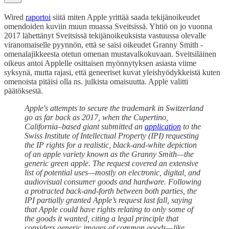
Wired
raportoi
siitä miten Apple yrittää saada tekijänoikeudet
omendoiden kuviin muun muassa Sveitsissä. Yhtiö on jo vuonna
2017 lähettänyt Sveitsissä tekijänoikeuksista vastuussa olevalle
viranomaiselle pyynnön, että se saisi oikeudet Granny Smith -
omenalajikkeesta otetun omenan mustavalkokuvaan. Sveitsiläinen
oikeus antoi Applelle osittaisen myönnytyksen asiasta viime
syksynä, mutta rajasi, että geneeriset kuvat yleishyödykkeistä kuten
omenoista pitäisi olla ns. julkista omaisuutta. Apple valitti
päätöksestä.
Apple's attempts to secure the trademark in Switzerland
go as far back as 2017, when the Cupertino,
California–based giant submitted an
application
to the
Swiss Institute of Intellectual Property (IPI) requesting
the IP rights for a realistic, black-and-white depiction
of an apple variety known as the Granny Smith—the
generic green apple. The request covered an extensive
list of potential uses—mostly on electronic, digital, and
audiovisual consumer goods and hardware. Following
a protracted back-and-forth between both parties, the
IPI partially granted Apple’s request last fall, saying
that Apple could have rights relating to only some of
the goods it wanted, citing a legal principle that
considers generic images of common goods—like