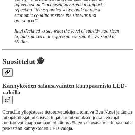
agreement on “increased government support”,
reflecting “the expanded scope and change in
economic conditions since the site was first
announced”.
Intel declined to say what the level of subsidy had risen
to, but sources in the government said it now stood at
€9.9bn.
Suosittelut 🕵️
Kännyköiden salausavainten kaappaamista LED-
valoilla
Cornellin yliopistossa tietoturvatutkijana toimiva Ben Nassi ja tämän
tutkijakollegat julkaisivat hiljattain tutkimuksen jossa tieteilijät
onnistuivat kaappaamaan eri kännyköiden salausavaimia kuvaamalla
pelkästään kännyköiden LED-valoja.