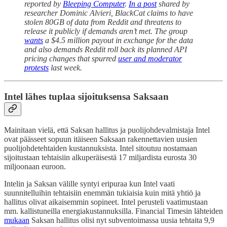
reported by
Bleeping Computer
.
In a post
shared by
researcher Dominic Alvieri, BlackCat claims to have
stolen 80GB of data from Reddit and threatens to
release it publicly if demands aren’t met. The group
wants
a $4.5 million payout in exchange for the data
and also demands Reddit roll back its planned API
pricing changes that spurred
user and moderator
protests
last week.
Intel lähes tuplaa sijoituksensa Saksaan
Mainitaan vielä, että Saksan hallitus ja puolijohdevalmistaja Intel
ovat päässeet sopuun itäiseen Saksaan rakennettavien uusien
puolijohdetehtaiden kustannuksista. Intel sitoutuu nostamaan
sijoitustaan tehtaisiin alkuperäisestä 17 miljardista eurosta 30
miljoonaan euroon.
Intelin ja Saksan välille syntyi eripuraa kun Intel vaati
suunnitelluihin tehtaisiin enemmän tukiaisia kuin mitä yhtiö ja
hallitus olivat aikaisemmin sopineet. Intel perusteli vaatimustaan
mm. kallistuneilla energiakustannuksilla. Financial Timesin lähteiden
mukaan
Saksan hallitus olisi nyt subventoimassa uusia tehtaita 9,9