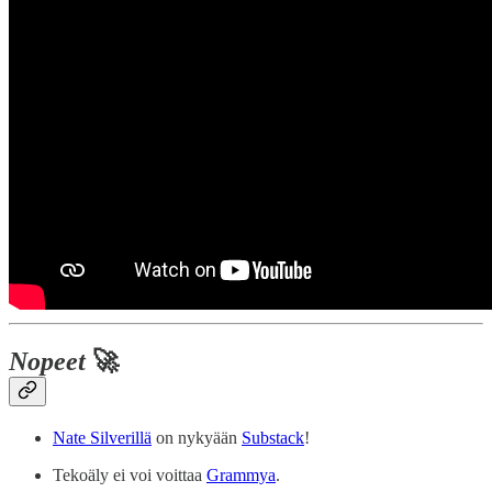
Nopeet
🚀
Nate Silverillä
on nykyään
Substack
!
Tekoäly ei voi voittaa
Grammya
.