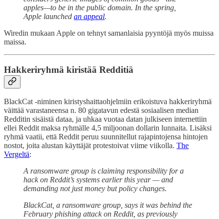
apples—to be in the public domain. In the spring,
Apple launched
an appeal
.
Wiredin mukaan Apple on tehnyt samanlaisia pyyntöjä myös muissa
maissa.
Hakkeriryhmä kiristää Redditiä
BlackCat -niminen kiristyshaittaohjelmiin erikoistuva hakkeriryhmä
väittää varastaneensa n. 80 gigatavun edestä sosiaalisen median
Redditin sisäistä dataa, ja uhkaa vuotaa datan julkiseen internettiin
ellei Reddit maksa ryhmälle 4,5 miljoonan dollarin lunnaita. Lisäksi
ryhmä vaatii, että Reddit peruu suunnitellut rajapintojensa hintojen
nostot, joita alustan käyttäjät protestoivat viime viikolla.
The
Vergeltä
:
A ransomware group is claiming responsibility for a
hack on Reddit’s systems earlier this year — and
demanding not just money but policy changes.
BlackCat, a ransomware group, says it was behind the
February phishing attack on Reddit, as previously