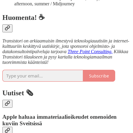
afternoon, summer / Midjourney
Huomenta! ☕
Transistori on arkiaamuisin ilmestyvä teknologiauutisiin ja internet-
kulttuuriin keskittyvä uutiskirje, jota sponsoroi ohjelmisto- ja
datakonsultointipalveluja tarjoava
Three Point Consulting.
Klikkaa
Transistori tilaukseen ja pysy kartalla teknologiamaailman
tuoreimmista käänteistä!
Subscribe
Uutiset 🗞️
Apple haluaa immateriaalioikeudet omenoiden
kuviin Sveitsissä