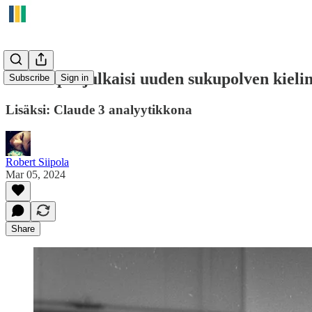
Anthropic julkaisi uuden sukupolven kieli
Subscribe
Sign in
Lisäksi: Claude 3 analyytikkona
Robert Siipola
Mar 05, 2024
Share