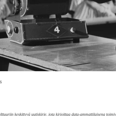
v6
lttuuriin keskittyvä uutiskirje, jota kirjoittaa data-ammattilaisena toi