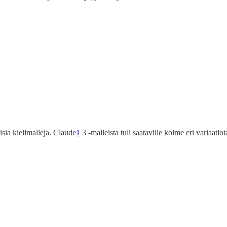
sia kielimalleja. Claude
1
3 -malleista tuli saataville kolme eri variaat