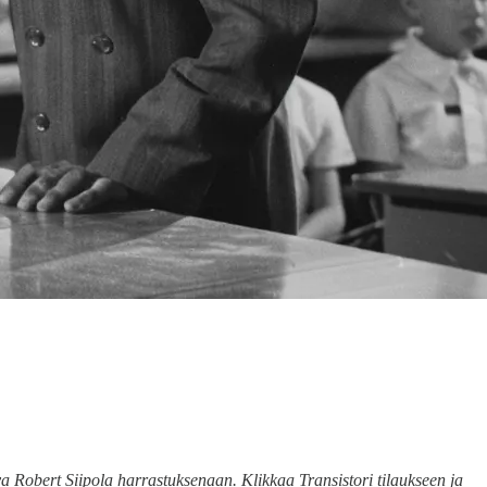
miva Robert Siipola harrastuksenaan. Klikkaa Transistori tilaukseen ja