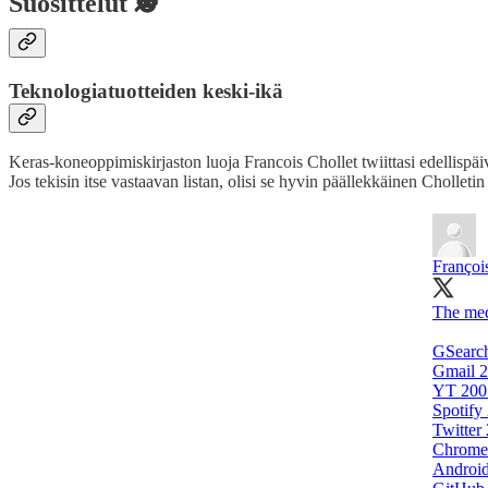
Suosittelut 🕵️
Teknologiatuotteiden keski-ikä
Keras-koneoppimiskirjaston luoja Francois Chollet twiittasi edellispäiv
Jos tekisin itse vastaavan listan, olisi se hyvin päällekkäinen Chollet
Françoi
The medi
GSearc
Gmail 
YT 200
Spotify
Twitter
Chrome
Androi