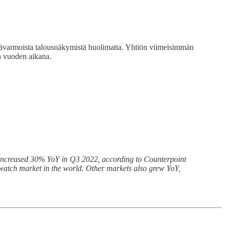
epävarmoista talousnäkymistä huolimatta. Yhtiön viimeisimmän
n vuoden aikana.
ts increased 30% YoY in Q3 2022, according to Counterpoint
watch market in the world. Other markets also grew YoY,