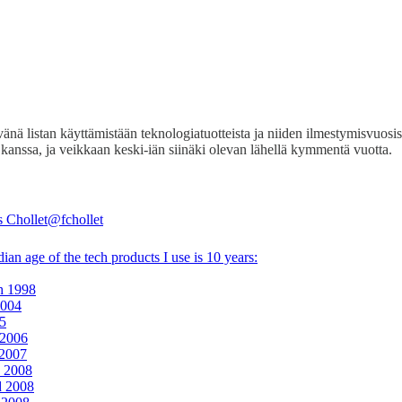
änä listan käyttämistään teknologiatuotteista ja niiden ilmestymisvuosis
in kanssa, ja veikkaan keski-iän siinäki olevan lähellä kymmentä vuotta.
s Chollet
@fchollet
an age of the tech products I use is 10 years:
h 1998
2004
5
 2006
 2007
 2008
d 2008