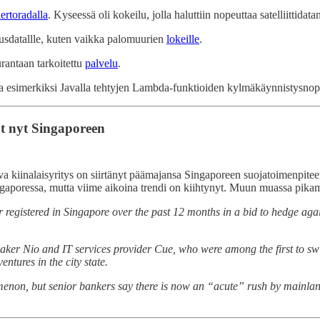
iertoradalla
. Kyseessä oli kokeilu, jolla haluttiin nopeuttaa satelliittidata
uusdatallle, kuten vaikka palomuurien
lokeille
.
antaan tarkoitettu
palvelu
.
aa esimerkiksi Javalla tehtyjen Lambda-funktioiden kylmäkäynnistysno
at nyt Singaporeen
iva kiinalaisyritys on siirtänyt päämajansa Singaporeen suojatoimenpitee
 Singaporessa, mutta viime aikoina trendi on kiihtynyt. Muun muassa pi
egistered in Singapore over the past 12 months in a bid to hedge again
e maker Nio and IT services provider Cue, who were among the first to s
ntures in the city state.
enon, but senior bankers say there is now an “acute” rush by mainland