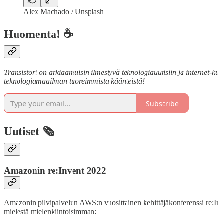
Alex Machado / Unsplash
Huomenta! ☕
Transistori on arkiaamuisin ilmestyvä teknologiauutisiin ja internet-kul
teknologiamaailman tuoreimmista käänteistä!
Subscribe
Uutiset 🗞️
Amazonin re:Invent 2022
Amazonin pilvipalvelun AWS:n vuosittainen kehittäjäkonferenssi re:I
mielestä mielenkiintoisimman: