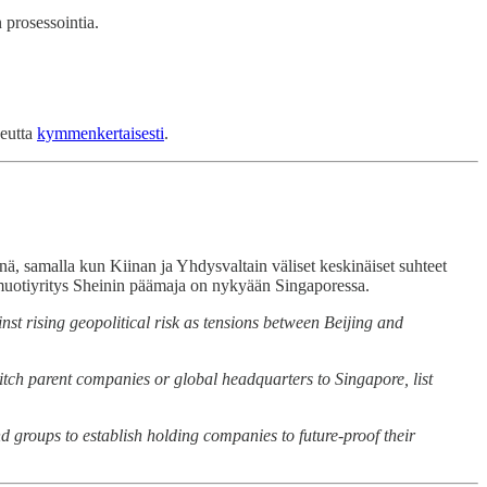
n prosessointia.
peutta
kymmenkertaisesti
.
nä, samalla kun Kiinan ja Yhdysvaltain väliset keskinäiset suhteet
kamuotiyritys Sheinin päämaja on nykyään Singaporessa.
st rising geopolitical risk as tensions between Beijing and
witch parent companies or global headquarters to Singapore, list
 groups to establish holding companies to future-proof their