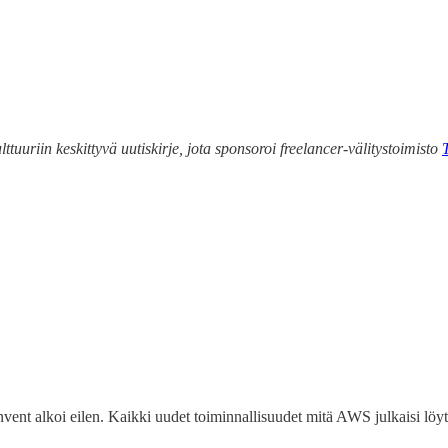
ttuuriin keskittyvä uutiskirje, jota sponsoroi freelancer-välitystoimisto
nvent alkoi eilen. Kaikki uudet toiminnallisuudet mitä AWS julkaisi lö