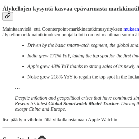
Älykellojen kysyntä kasvaa epävarmasta markkinatil
Mainitaanvielä, että Counterpoint-markkinatutkimusyrityksen
mukaan
älykellomarkkinatutkimuksen pohjalta Intia on nyt maailman suurin äl
Driven by the basic smartwatch segment, the global sm
India grew 171% YoY, taking the top spot for the first tim
Apple grew 48% YoY thanks to strong sales of its newly r
Noise grew 218% YoY to regain the top spot in the India
…
Despite inflation and geopolitical crises that have continued 
Research’s latest
Global Smartwatch Model Tracker
. During t
except China and Europe.
Itse päädyin vihdoin tällä viikolla ostamaan Apple Watchin.