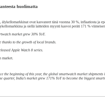
anteesta huolimatta
, älykellomarkkinat ovat kasvaneet tänä vuonna 30 %, inflaatiosta ja 
ykellomarkkina ja siellä laitteiden myynti kasvoi peräti 171 % viimeise
artwatch market grew 30% YoY.
e
thanks to the growth of local brands.
eleased Apple Watch 8 series.
n market.
since the beginning of this year, the global smartwatch market shipmen
he quarter, India’s market grew 171% YoY to become the biggest smart