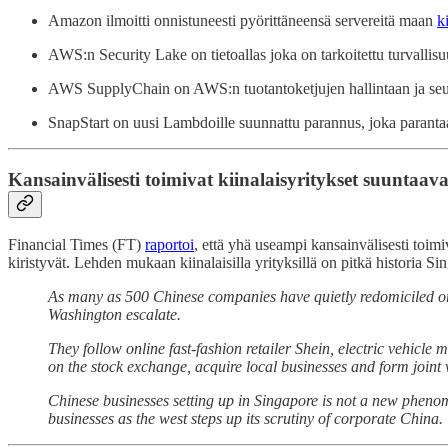
Amazon ilmoitti onnistuneesti pyörittäneensä servereitä maan
k
AWS:n Security Lake on tietoallas joka on tarkoitettu turvallis
AWS SupplyChain on AWS:n tuotantoketjujen hallintaan ja seur
SnapStart on uusi Lambdoille suunnattu parannus, joka parant
Kansainvälisesti toimivat kiinalaisyritykset suuntaav
Financial Times (FT)
raportoi
, että yhä useampi kansainvälisesti toim
kiristyvät. Lehden mukaan kiinalaisilla yrityksillä on pitkä historia
As many as 500 Chinese companies have quietly redomiciled or r
Washington escalate.
They follow online fast-fashion retailer Shein, electric vehicl
on the stock exchange, acquire local businesses and form joint ve
Chinese businesses setting up in Singapore is not a new phenom
businesses as the west steps up its scrutiny of corporate China.