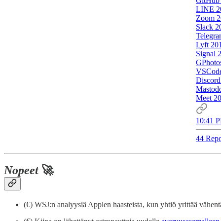
GitHub
LINE 2
Zoom 2
Slack 2
Telegr
Lyft 20
Signal 
GPhoto
VSCode
Discord
Mastod
Meet 2
10:41 P
44 Repo
Nopeet
🚀
(€) WSJ:n analyysiä Applen haasteista, kun yhtiö yrittää vähen