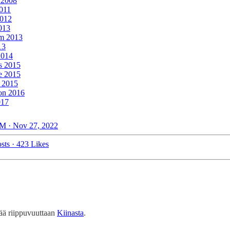
 2008
011
012
013
am 2013
13
2014
s 2015
 2015
 2015
on 2016
017
M · Nov 27, 2022
sts
·
423 Likes
tää riippuvuuttaan
Kiinasta
.