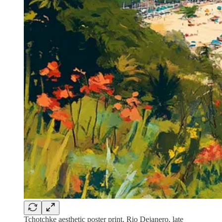
Tchotchke aesthetic poster print, Rio Dejanero, late