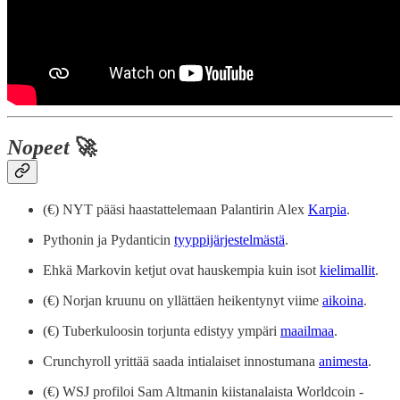
Nopeet
🚀
(€) NYT pääsi haastattelemaan Palantirin Alex
Karpia
.
Pythonin ja Pydanticin
tyyppijärjestelmästä
.
Ehkä Markovin ketjut ovat hauskempia kuin isot
kielimallit
.
(€) Norjan kruunu on yllättäen heikentynyt viime
aikoina
.
(€) Tuberkuloosin torjunta edistyy ympäri
maailmaa
.
Crunchyroll yrittää saada intialaiset innostumana
animesta
.
(€) WSJ profiloi Sam Altmanin kiistanalaista Worldcoin -