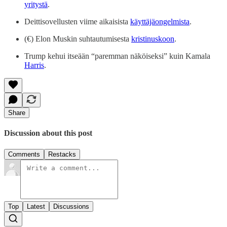
yritystä
.
Deittisovellusten viime aikaisista
käyttäjäongelmista
.
(€) Elon Muskin suhtautumisesta
kristinuskoon
.
Trump kehui itseään “paremman näköiseksi” kuin Kamala
Harris
.
Share
Discussion about this post
Comments
Restacks
Top
Latest
Discussions