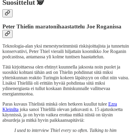
Suosittelut 🕵️
Peter Thielin maratonihaastattelu Joe Roganissa
Teknologia-alan yksi menestyneimmistä riskisjoittajista ja tunnetuin
konservatiivi, Peter Thiel vieraili hiljattain koomikko Joe Roganin
podcastissa, antamassa yli kolme tuntisen haastattelun.
Tätä kirjoittaessa olen ehtinyt kuunnella jaksosta noin puolet ja
suosikki kohtani tähän asti on Thielin pohdinnat siitä miksi
yhteiskunnan reaktio Turingin kokeen läpäisyyn on ollut niin vaisu.
Lisäksi Thielillä oli erittäin hyvää pohdintaa siitä miksi
ydinenergiasta ei tullut koskaan ihmiskunnalle vallitsevaa
energianmuotoa.
Paras kuvaus Thielistä minkä olen hetkeen kuullut tulee
Ezra
Kleinilta
joka sanoi Thielillä olevan jatkuvasti n. 15 ajatuskoetta
käynnissä, ja on hyvin vaikea erottaa mitkä niistä on täysin
absurdeja ja mitkä hyvin paikkaansapitäviä:
I used to interview Thiel every so often. Talking to him