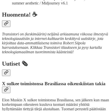
summer aesthetic / Midjourney v6.1
Huomenta! ☕
Transistori on (keskimäärin) neljänä arkiaamuna viikossa ilmestyvä
teknologiauutisiin ja internet-kulttuuriin keskittyvä uutiskirje, jota
kirjoittaa data-ammattilaisena toimiva Robert Siipola
harrastuksenaan. Klikkaa Transistori tilaukseen ja pysy kartalla
teknologiamaailman tuoreimmista käänteistä!
Uutiset 🗞️
X sulkee toimistonsa Brasiliassa oikeuskiistan takia
Elon Muskin X sulkee toimistonsa Brasiliassa, sen jälkeen kun maan
korkeimpaan oikeuteen kuuluva tuomari määräsi yhtiötä
hyllyttämään tiettyjä tilejä alustaltaan. Tuomari perusteli päätöstään