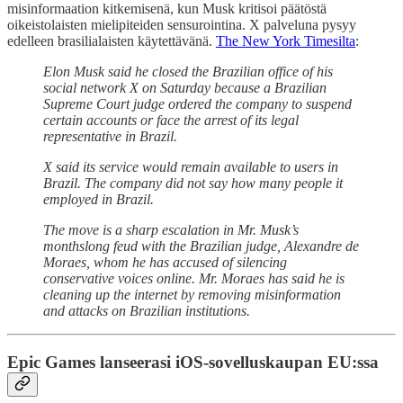
misinformaation kitkemisenä, kun Musk kritisoi päätöstä
oikeistolaisten mielipiteiden sensurointina. X palveluna pysyy
edelleen brasilialaisten käytettävänä.
The New York Timesilta
:
Elon Musk said he closed the Brazilian office of his
social network X on Saturday because a Brazilian
Supreme Court judge ordered the company to suspend
certain accounts or face the arrest of its legal
representative in Brazil.
X said its service would remain available to users in
Brazil. The company did not say how many people it
employed in Brazil.
The move is a sharp escalation in Mr. Musk’s
monthslong feud with the Brazilian judge, Alexandre de
Moraes, whom he has accused of silencing
conservative voices online. Mr. Moraes has said he is
cleaning up the internet by removing misinformation
and attacks on Brazilian institutions.
Epic Games lanseerasi iOS-sovelluskaupan EU:ssa