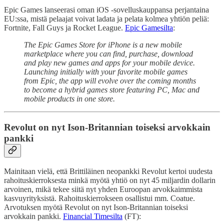
Epic Games lanseerasi oman iOS -sovelluskauppansa perjantaina
EU:ssa, mistä pelaajat voivat ladata ja pelata kolmea yhtiön peliä:
Fortnite, Fall Guys ja Rocket League.
Epic Gamesilta
:
The Epic Games Store for iPhone is a new mobile
marketplace where you can find, purchase, download
and play new games and apps for your mobile device.
Launching initially with your favorite mobile games
from Epic, the app will evolve over the coming months
to become a hybrid games store featuring PC, Mac and
mobile products in one store.
Revolut on nyt Ison-Britannian toiseksi arvokkain
pankki
Mainitaan vielä, että Brittiläinen neopankki Revolut kertoi uudesta
rahoituskierroksesta minkä myötä yhtiö on nyt 45 miljardin dollarin
arvoinen, mikä tekee siitä nyt yhden Euroopan arvokkaimmista
kasvuyrityksistä. Rahoituskierrokseen osallistui mm. Coatue.
Arvotuksen myötä Revolut on nyt Ison-Britannian toiseksi
arvokkain pankki.
Financial Timesilta
(FT):