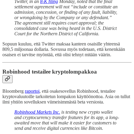
Twitter, in an
8-K filing
Monday, noted that the final
settlement agreement will not “include or constitute an
admission, concession, or finding of any fault, liability,
or wrongdoing by the Company or any defendant.”
The agreement still requires court approval; the
consolidated case was being heard in the U.S. District
Court for the Northern District of California.
Sopuun kuuluu, että Twitter maksaa kanteen osaisille yhteensä
809,5 miljoonaa dollaria. Sovussa myös todetaan, että kenenkään
osaisen ei tarvitse myöntää, että olisi tehnyt mitään väärin.
Robinhood testailee kryptolompakkoa
Bloomberg
raportoi
, että osakesovellus Robinhood, testailee
kryptovaluutoille tarkoitetun lompakon käyttöönottoa. Asia on tullut
ilmi yhtiön sovelluksen viimeisimmästä beta versiosta.
Robinhood Markets Inc.
is testing new crypto wallet
and cryptocurrency transfer features for its app, a long-
awaited move that will make it easier for customers to
send and receive digital currencies like Bitcoin.