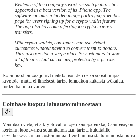
Evidence of the company’s work on such features has
appeared in a beta version of its iPhone app. The
software includes a hidden image portraying a waitlist
page for users signing up for a crypto wallet feature.
The app also has code referring to cryptocurrency
transfers.
With crypto wallets, consumers can use virtual
currencies without having to convert them to dollars.
They also provide a single place for customers to store
all of their virtual currencies, protected by a private
key.
Robinhood tarjoaa jo nyt mahdollisuuden ostaa suosituimpia
kryptoja, mutta ei ilmeisesti tarjoa lompakon kaltaista työkalua,
niiden hallintaa varten.
Coinbase luopuu lainaustoiminnostaan
Mainitaan vielä, että kryptovaluuttojen kauppapaikka, Coinbase, on
kertonut luopuvansa suunnitelmistaan tarjota kuluttajille
sovelluksessaan lainaustoimintoa. Lend -nimisestä toiminnosta nousi