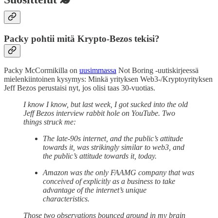
Packy pohtii mitä Krypto-Bezos tekisi?
Packy McCormikilla on
uusimmassa
Not Boring -uutiskirjeessä
mielenkiintoinen kysymys: Minkä yrityksen Web3-/Kryptoyrityksen
Jeff Bezos perustaisi nyt, jos olisi taas 30-vuotias.
I know I know, but last week, I got sucked into the old
Jeff Bezos interview rabbit hole on YouTube. Two
things struck me:
The late-90s internet, and the public’s attitude
towards it, was strikingly similar to web3, and
the public’s attitude towards it, today.
Amazon was the only FAAMG company that was
conceived of explicitly as a business to take
advantage of the internet’s unique
characteristics.
Those two observations bounced around in my brain