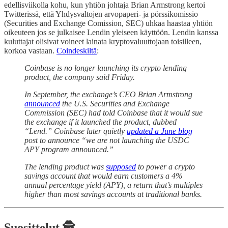
edellisviikolla kohu, kun yhtiön johtaja Brian Armstrong kertoi
Twitterissä, että Yhdysvaltojen arvopaperi- ja pörssikomissio
(Securities and Exchange Comission, SEC) uhkaa haastaa yhtiön
oikeuteen jos se julkaisee Lendin yleiseen käyttöön. Lendin kanssa
kuluttajat olisivat voineet lainata kryptovaluuttojaan toisilleen,
korkoa vastaan.
Coindeskiltä
:
Coinbase is no longer launching its crypto lending
product, the company said Friday.
In September, the exchange’s CEO Brian Armstrong
announced
the U.S. Securities and Exchange
Commission (SEC) had told Coinbase that it would sue
the exchange if it launched the product, dubbed
“Lend.” Coinbase later quietly
updated a June blog
post to announce “we are not launching the USDC
APY program announced.”
The lending product was
supposed
to power a crypto
savings account that would earn customers a 4%
annual percentage yield (APY), a return that’s multiples
higher than most savings accounts at traditional banks.
Suosittelut 🕵️