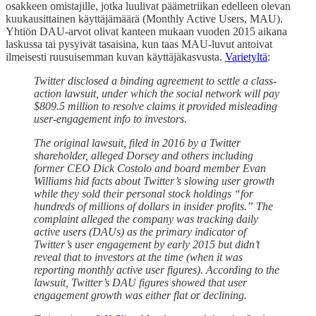
osakkeen omistajille, jotka luulivat päämetriikan edelleen olevan
kuukausittainen käyttäjämäärä (Monthly Active Users, MAU).
Yhtiön DAU-arvot olivat kanteen mukaan vuoden 2015 aikana
laskussa tai pysyivät tasaisina, kun taas MAU-luvut antoivat
ilmeisesti ruusuisemman kuvan käyttäjäkasvusta.
Varietyltä
:
Twitter disclosed a binding agreement to settle a class-
action lawsuit, under which the social network will pay
$809.5 million to resolve claims it provided misleading
user-engagement info to investors.
The original lawsuit, filed in 2016 by a Twitter
shareholder, alleged Dorsey and others including
former CEO Dick Costolo and board member Evan
Williams hid facts about Twitter’s slowing user growth
while they sold their personal stock holdings “for
hundreds of millions of dollars in insider profits.” The
complaint alleged the company was tracking daily
active users (DAUs) as the primary indicator of
Twitter’s user engagement by early 2015 but didn’t
reveal that to investors at the time (when it was
reporting monthly active user figures). According to the
lawsuit, Twitter’s DAU figures showed that user
engagement growth was either flat or declining.