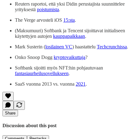
Reuters raportoi, että yksi Didin perustajista suunnittelee
yrityksestä
poistumista
.
The Verge arvosteli iOS
15:sta
.
(Maksumuuri) Softbank ja Tencent sijoittavat initialiseen
käytettyjen autojen
kauppapaikkaan
.
Mark Susterin (
losilainen VC
) haastattelu
Techcrunchissa
.
Onko Snoop Dogg
kryptovaikuttaja
?
Softbank sijoitti myös NFT:hin pohjautuvaan
fantasiaurheilusovellukseen
.
SaaS vuonna 2013 vs. vuonna
2021
.
Share
Discussion about this post
Comments
Restacks