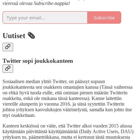
vieressä olevaa Subscribe-nappia!
Subscribe
Uutiset 🗞️
Twitter sopi joukkokanteen
Sosiaalisen median yhtiö Twitter, on päässyt sopuun
joukkokanteesta sen osakkeen omastajien kanssa (Tässä vaiheessa
on ehkä hyvä tuoda esille, että omistan pienen määrän Twitterin
osakkeita, enkä ole mukana tässä kanteessa). Kanne laitettiin
viereille alunperin jo vuonna 2016, ja siinä syytettiin Twitterin
johtoa yrityksen kasvulukujen vääristelystä, samalla kun johto itse
myi osakkeitaan.
Kanteen keskiössä on väite, että Twitter alkoi vuoden 2015 alussa
käyttämään päivittäistä käyttäjämäärää (Daily Active Users, DAU)
yrityksen ns. päämetriikkana, mutta ei kertonut tästä muutoksesta