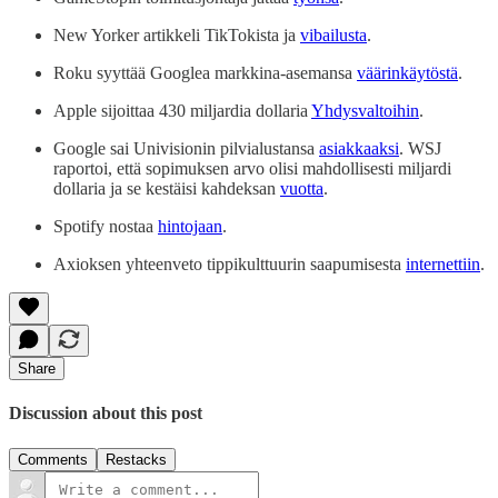
New Yorker artikkeli TikTokista ja
vibailusta
.
Roku syyttää Googlea markkina-asemansa
väärinkäytöstä
.
Apple sijoittaa 430 miljardia dollaria
Yhdysvaltoihin
.
Google sai Univisionin pilvialustansa
asiakkaaksi
. WSJ
raportoi, että sopimuksen arvo olisi mahdollisesti miljardi
dollaria ja se kestäisi kahdeksan
vuotta
.
Spotify nostaa
hintojaan
.
Axioksen yhteenveto tippikulttuurin saapumisesta
internettiin
.
Share
Discussion about this post
Comments
Restacks