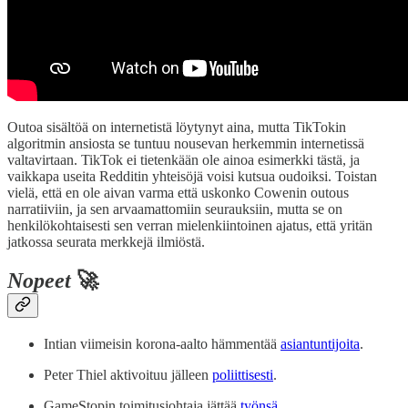
Outoa sisältöä on internetistä löytynyt aina, mutta TikTokin
algoritmin ansiosta se tuntuu nousevan herkemmin internetissä
valtavirtaan. TikTok ei tietenkään ole ainoa esimerkki tästä, ja
vaikkapa useita Redditin yhteisöjä voisi kutsua oudoiksi. Toistan
vielä, että en ole aivan varma että uskonko Cowenin outous
narratiiviin, ja sen arvaamattomiin seurauksiin, mutta se on
henkilökohtaisesti sen verran mielenkiintoinen ajatus, että yritän
jatkossa seurata merkkejä ilmiöstä.
Nopeet
🚀
Intian viimeisin korona-aalto hämmentää
asiantuntijoita
.
Peter Thiel aktivoituu jälleen
poliittisesti
.
GameStopin toimitusjohtaja jättää
työnsä
.