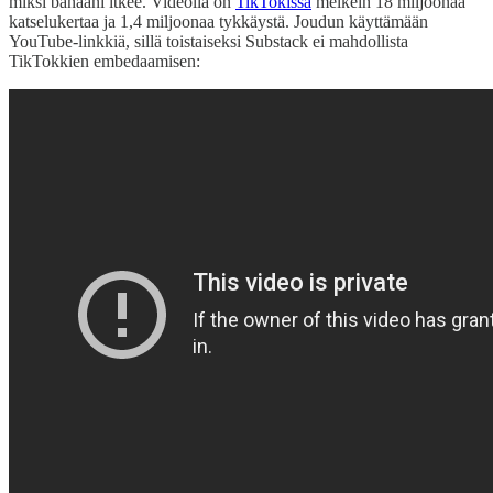
miksi banaani itkee. Videolla on
TikTokissa
melkein 18 miljoonaa
katselukertaa ja 1,4 miljoonaa tykkäystä. Joudun käyttämään
YouTube-linkkiä, sillä toistaiseksi Substack ei mahdollista
TikTokkien embedaamisen: