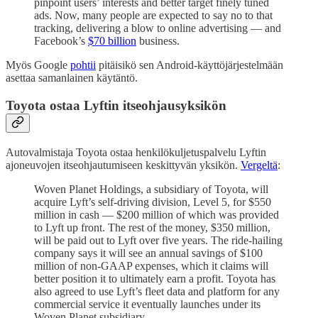
pinpoint users’ interests and better target finely tuned
ads. Now, many people are expected to say no to that
tracking, delivering a blow to online advertising — and
Facebook’s
$70 billion
business.
Myös Google
pohtii
pitäisikö sen Android-käyttöjärjestelmään
asettaa samanlainen käytäntö.
Toyota ostaa Lyftin itseohjausyksikön
Autovalmistaja Toyota ostaa henkilökuljetuspalvelu Lyftin
ajoneuvojen itseohjautumiseen keskittyvän yksikön.
Vergeltä
:
Woven Planet Holdings, a subsidiary of Toyota, will
acquire Lyft’s self-driving division, Level 5, for $550
million in cash — $200 million of which was provided
to Lyft up front. The rest of the money, $350 million,
will be paid out to Lyft over five years. The ride-hailing
company says it will see an annual savings of $100
million of non-GAAP expenses, which it claims will
better position it to ultimately earn a profit. Toyota has
also agreed to use Lyft’s fleet data and platform for any
commercial service it eventually launches under its
Woven Planet subsidiary.