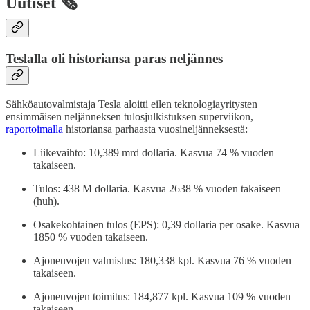
Uutiset 🗞️
Teslalla oli historiansa paras neljännes
Sähköautovalmistaja Tesla aloitti eilen teknologiayritysten
ensimmäisen neljänneksen tulosjulkistuksen superviikon,
raportoimalla
historiansa parhaasta vuosineljänneksestä:
Liikevaihto: 10,389 mrd dollaria. Kasvua 74 % vuoden
takaiseen.
Tulos: 438 M dollaria. Kasvua 2638 % vuoden takaiseen
(huh).
Osakekohtainen tulos (EPS): 0,39 dollaria per osake. Kasvua
1850 % vuoden takaiseen.
Ajoneuvojen valmistus: 180,338 kpl. Kasvua 76 % vuoden
takaiseen.
Ajoneuvojen toimitus: 184,877 kpl. Kasvua 109 % vuoden
takaiseen.