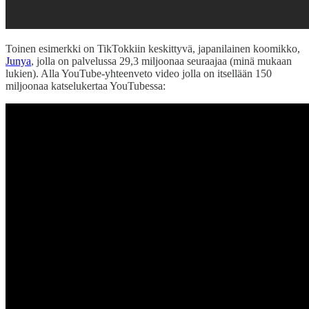
Toinen esimerkki on TikTokkiin keskittyvä, japanilainen koomikko,
Junya
, jolla on palvelussa 29,3 miljoonaa seuraajaa (minä mukaan
lukien). Alla YouTube-yhteenveto video jolla on itsellään 150
miljoonaa katselukertaa YouTubessa: