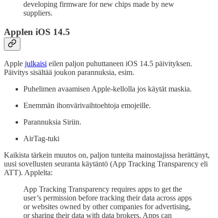
developing firmware for new chips made by new
suppliers.
Applen iOS 14.5
Apple
julkaisi
eilen paljon puhuttaneen iOS 14.5 päivityksen.
Päivitys sisältää joukon parannuksia, esim.
Puhelimen avaamisen Apple-kellolla jos käytät maskia.
Enemmän ihonvärivaihtoehtoja emojeille.
Parannuksia Siriin.
AirTag-tuki
Kaikista tärkein muutos on, paljon tunteita mainostajissa herättänyt,
uusi sovellusten seuranta käytäntö (App Tracking Transparency eli
ATT). Applelta:
App Tracking Transparency requires apps to get the
user’s permission before tracking their data across apps
or websites owned by other companies for advertising,
or sharing their data with data brokers. Apps can