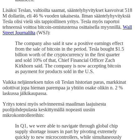
Lisäksi Teslan, valtioilta saamat, sääntelyhyvitykset kasvoivat 518
M dollariin, eli 46 % vuoden takaisesta. Ilman sääntelyhyvityksiä
Tesla olisi vielä siis tappioillinen yritys. Tesla myös raportoi
tehneensä voittoa bitcoin-omistustensa osittaisella myynnillä.
Wall
Street Journalilta
(WSJ):
The company also said it saw a positive earnings effect
from the sale of bitcoin in the period. Tesla bought $1.5
billion worth of the cryptocurrency in the first quarter
and sold 10% of that, Chief Financial Officer Zach
Kirkhorn said. The company is now accepting bitcoin
as payment for products sold in the U.S.
Vaikka neljänneksen tulos oli Teslan historian paras, markkinat
odottivat jopa hieman parempaa ja yhtiön osake olikin n. 2 %
laskussa jälkikaupassa.
Yritys totesi myös selvinneensä maailman laajuisesta
puolijohdepulasta keskittymällä nopeasti uusiin
mikrokontrollereihin:
In Q1, we were able to navigate through global chip
supply shortage issues in part by pivoting extremely
quickly to new microcontrollers, while simultaneously