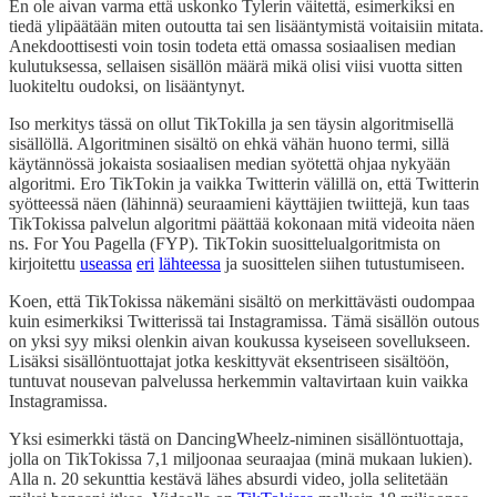
En ole aivan varma että uskonko Tylerin väitettä, esimerkiksi en
tiedä ylipäätään miten outoutta tai sen lisääntymistä voitaisiin mitata.
Anekdoottisesti voin tosin todeta että omassa sosiaalisen median
kulutuksessa, sellaisen sisällön määrä mikä olisi viisi vuotta sitten
luokiteltu oudoksi, on lisääntynyt.
Iso merkitys tässä on ollut TikTokilla ja sen täysin algoritmisellä
sisällöllä. Algoritminen sisältö on ehkä vähän huono termi, sillä
käytännössä jokaista sosiaalisen median syötettä ohjaa nykyään
algoritmi. Ero TikTokin ja vaikka Twitterin välillä on, että Twitterin
syötteessä näen (lähinnä) seuraamieni käyttäjien twiittejä, kun taas
TikTokissa palvelun algoritmi päättää kokonaan mitä videoita näen
ns. For You Pagella (FYP). TikTokin suosittelualgoritmista on
kirjoitettu
useassa
eri
lähteessa
ja suosittelen siihen tutustumiseen.
Koen, että TikTokissa näkemäni sisältö on merkittävästi oudompaa
kuin esimerkiksi Twitterissä tai Instagramissa. Tämä sisällön outous
on yksi syy miksi olenkin aivan koukussa kyseiseen sovellukseen.
Lisäksi sisällöntuottajat jotka keskittyvät eksentriseen sisältöön,
tuntuvat nousevan palvelussa herkemmin valtavirtaan kuin vaikka
Instagramissa.
Yksi esimerkki tästä on DancingWheelz-niminen sisällöntuottaja,
jolla on TikTokissa 7,1 miljoonaa seuraajaa (minä mukaan lukien).
Alla n. 20 sekunttia kestävä lähes absurdi video, jolla selitetään