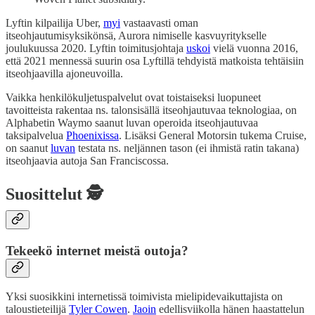
Lyftin kilpailija Uber,
myi
vastaavasti oman
itseohjautumisyksikönsä, Aurora nimiselle kasvuyritykselle
joulukuussa 2020. Lyftin toimitusjohtaja
uskoi
vielä vuonna 2016,
että 2021 mennessä suurin osa Lyftillä tehdyistä matkoista tehtäisiin
itseohjaavilla ajoneuvoilla.
Vaikka henkilökuljetuspalvelut ovat toistaiseksi luopuneet
tavoitteista rakentaa ns. talonsisällä itseohjautuvaa teknologiaa, on
Alphabetin Waymo saanut luvan operoida itseohjautuvaa
taksipalvelua
Phoenixissa
. Lisäksi General Motorsin tukema Cruise,
on saanut
luvan
testata ns. neljännen tason (ei ihmistä ratin takana)
itseohjaavia autoja San Franciscossa.
Suosittelut 🕵️
Tekeekö internet meistä outoja?
Yksi suosikkini internetissä toimivista mielipidevaikuttajista on
taloustieteilijä
Tyler Cowen
.
Jaoin
edellisviikolla hänen haastattelun