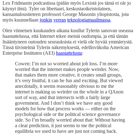
Lex Fridmanin podcastissa (pidän myös Lexistä jos tämä ei ole jo
käynyt ilmi). Tyler on libertaari, keskustaoikeistolainen,
kansantaloustieteen professori George Masonin yliopistosta, jota
myös kuunnellaan
jonkin
verran
teknologiamaailmassa
.
Olen viimeisen kuukauden aikana kuullut Tylerin sanovan useassa
haastattelussa, että Internet tekee meistä oudompia, ja että tämän
lisääntyneen outouden seurauksista ei vielä ole hyvää ymmärrystä.
Tässä tiivistelmä Tylerin näkemyksestä, edellisviikolta American
Enterprise Instituten (AEI)
haastattelusta
:
Cowen: I’m not so worried about job loss. I’m more
worried that the internet makes people weirder. Now,
that makes them more creative, it creates small groups,
it’s very fruitful, it can be fun and exciting. But viewed
anecdotally, it seems reasonably obvious to me the
internet is making us weirder on the whole in a QAnon
sort of way, and that intersects with a fairly large
government. And I don’t think we have any good
models for how that process works — either on the
psychological side or the political science governance
side. So I’m broadly worried about that: Without having
a clear prediction, it just seems to me the political
equilibria we used to have are just not coming back.