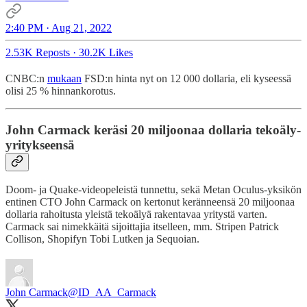
2:40 PM · Aug 21, 2022
2.53K Reposts
·
30.2K Likes
CNBC:n
mukaan
FSD:n hinta nyt on 12 000 dollaria, eli kyseessä
olisi 25 % hinnankorotus.
John Carmack keräsi 20 miljoonaa dollaria tekoäly-
yritykseensä
Doom- ja Quake-videopeleistä tunnettu, sekä Metan Oculus-yksikön
entinen CTO John Carmack on kertonut keränneensä 20 miljoonaa
dollaria rahoitusta yleistä tekoälyä rakentavaa yritystä varten.
Carmack sai nimekkäitä sijoittajia itselleen, mm. Stripen Patrick
Collison, Shopifyn Tobi Lutken ja Sequoian.
John Carmack
@ID_AA_Carmack