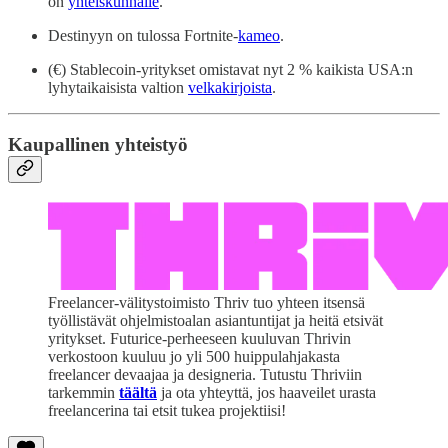
on
yhteiskunnalle
.
Destinyyn on tulossa Fortnite-
kameo
.
(€) Stablecoin-yritykset omistavat nyt 2 % kaikista USA:n
lyhytaikaisista valtion
velkakirjoista
.
Kaupallinen yhteistyö
Freelancer-välitystoimisto Thriv tuo yhteen itsensä
työllistävät ohjelmistoalan asiantuntijat ja heitä etsivät
yritykset. Futurice-perheeseen kuuluvan Thrivin
verkostoon kuuluu jo yli 500 huippulahjakasta
freelancer devaajaa ja designeria. Tutustu Thriviin
tarkemmin
täältä
ja ota yhteyttä, jos haaveilet urasta
freelancerina tai etsit tukea projektiisi!