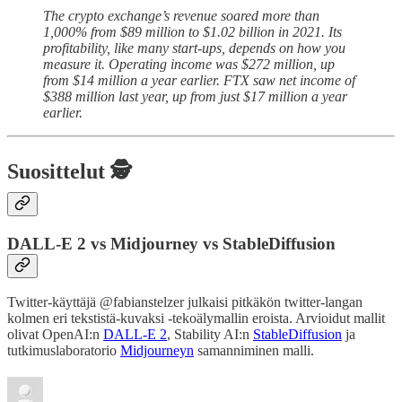
The crypto exchange’s revenue soared more than
1,000% from $89 million to $1.02 billion in 2021. Its
profitability, like many start-ups, depends on how you
measure it. Operating income was $272 million, up
from $14 million a year earlier. FTX saw net income of
$388 million last year, up from just $17 million a year
earlier.
Suosittelut 🕵️
DALL-E 2 vs Midjourney vs StableDiffusion
Twitter-käyttäjä @fabianstelzer julkaisi pitkäkön twitter-langan
kolmen eri tekstistä-kuvaksi -tekoälymallin eroista. Arvioidut mallit
olivat OpenAI:n
DALL-E 2
, Stability AI:n
StableDiffusion
ja
tutkimuslaboratorio
Midjourneyn
samanniminen malli.