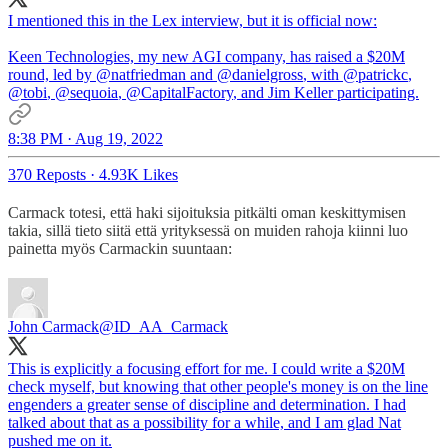
I mentioned this in the Lex interview, but it is official now:
Keen Technologies, my new AGI company, has raised a $20M
round, led by
@natfriedman
and
@danielgross
, with
@patrickc
,
@tobi
,
@sequoia
,
@CapitalFactory
, and Jim Keller participating.
8:38 PM · Aug 19, 2022
370 Reposts
·
4.93K Likes
Carmack totesi, että haki sijoituksia pitkälti oman keskittymisen
takia, sillä tieto siitä että yrityksessä on muiden rahoja kiinni luo
painetta myös Carmackin suuntaan:
John Carmack
@ID_AA_Carmack
This is explicitly a focusing effort for me. I could write a $20M
check myself, but knowing that other people's money is on the line
engenders a greater sense of discipline and determination. I had
talked about that as a possibility for a while, and I am glad Nat
pushed me on it.