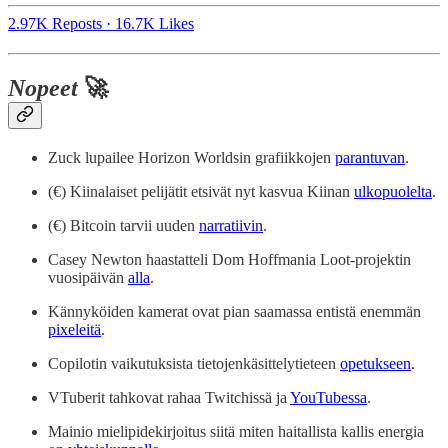
2.97K Reposts
·
16.7K Likes
Nopeet
🚀
Zuck lupailee Horizon Worldsin grafiikkojen
parantuvan
.
(€) Kiinalaiset pelijätit etsivät nyt kasvua Kiinan
ulkopuolelta
.
(€) Bitcoin tarvii uuden
narratiivin
.
Casey Newton haastatteli Dom Hoffmania Loot-projektin
vuosipäivän
alla
.
Kännyköiden kamerat ovat pian saamassa entistä enemmän
pixeleitä
.
Copilotin vaikutuksista tietojenkäsittelytieteen
opetukseen
.
VTuberit tahkovat rahaa Twitchissä ja
YouTubessa
.
Mainio mielipidekirjoitus siitä miten haitallista kallis energia