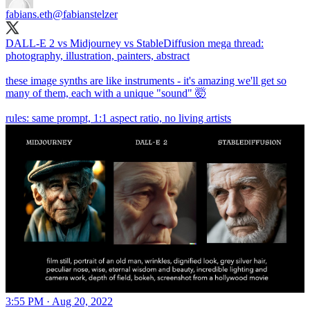
fabians.eth
@fabianstelzer
DALL-E 2 vs Midjourney vs StableDiffusion mega thread:
photography, illustration, painters, abstract
these image synths are like instruments - it's amazing we'll get so
many of them, each with a unique "sound" 🤯
rules: same prompt, 1:1 aspect ratio, no living artists
3:55 PM · Aug 20, 2022