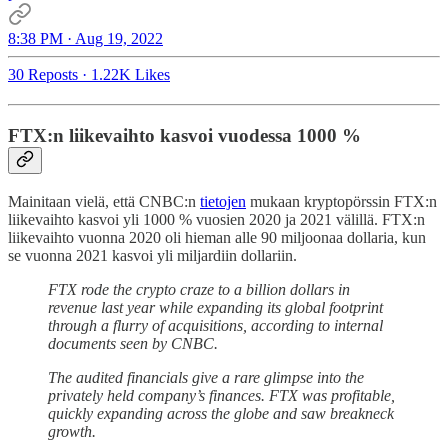
8:38 PM · Aug 19, 2022
30 Reposts
·
1.22K Likes
FTX:n liikevaihto kasvoi vuodessa 1000 %
Mainitaan vielä, että CNBC:n
tietojen
mukaan kryptopörssin FTX:n
liikevaihto kasvoi yli 1000 % vuosien 2020 ja 2021 välillä. FTX:n
liikevaihto vuonna 2020 oli hieman alle 90 miljoonaa dollaria, kun
se vuonna 2021 kasvoi yli miljardiin dollariin.
FTX rode the crypto craze to a billion dollars in
revenue last year while expanding its global footprint
through a flurry of acquisitions, according to internal
documents seen by CNBC.
The audited financials give a rare glimpse into the
privately held company’s finances. FTX was profitable,
quickly expanding across the globe and saw breakneck
growth.