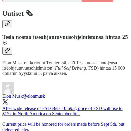
Uutiset 🗞️
Tesla nostaa itseohjautuvuusohjelmistonsa hintaa 25
%
Elon Musk on kertonut Twitterissä, että Tesla nostaa autojensa
itseohjautuvuusohjelmiston (
Full Self Driving
, FSD) hintaa 15 000
dollariin Syyskuun 5. päivä alkaen.
Elon Musk
@elonmusk
After wide release of FSD Beta 10.69.2, price of FSD will rise to
$15k in North America on September 5th.
Current price will be honored for orders made before Sept 5th, but
delivered later.