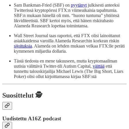
Sam Bankman-Fried (SBF) on
pyytänyt
julkisesti anteeksi
Twitterissä kryptopörssi FTX:n viimeaikaisia tapahtumia.
SBF:n mukaan hänellä oli mm. “huono tuntuma” yhtiönsä
likviditeetistä. SBF kertoi myös, että hänen riskirahasto
Alameda Reasearch lopettaa toimintansa.
Wall Street Journal taas raportoi, että FTX olisi lainoittanut
asiakkaidensa varoilla Alameda Researchin korkean riskin
sijoituksia
. Alameda on lehden mukaan velkaa FTX:lle peräti
kymmenen miljardia dollaria.
Tästä tiedosta en mene takuuseen, mutta kryptomaailman
uutisia välittävä Twitter-tili Autism Capital,
väittää
että
tunnettu talouskirjailija Michael Lewis (The Big Short, Liars
Poker) olisi ollut kirjoittamassa kirjaa SBF:stä
Suosittelut 🕵️
Uudistettu A16Z podcast