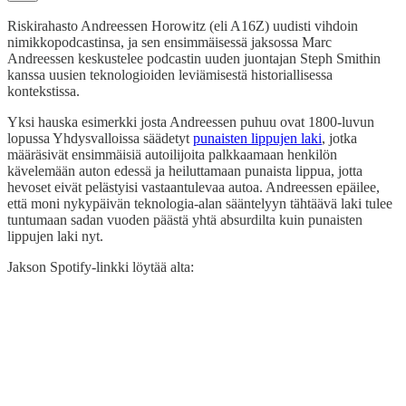
Riskirahasto Andreessen Horowitz (eli A16Z) uudisti vihdoin
nimikkopodcastinsa, ja sen ensimmäisessä jaksossa Marc
Andreessen keskustelee podcastin uuden juontajan Steph Smithin
kanssa uusien teknologioiden leviämisestä historiallisessa
kontekstissa.
Yksi hauska esimerkki josta Andreessen puhuu ovat 1800-luvun
lopussa Yhdysvalloissa säädetyt
punaisten lippujen laki
, jotka
määräsivät ensimmäisiä autoilijoita palkkaamaan henkilön
kävelemään auton edessä ja heiluttamaan punaista lippua, jotta
hevoset eivät pelästyisi vastaantulevaa autoa. Andreessen epäilee,
että moni nykypäivän teknologia-alan sääntelyyn tähtäävä laki tulee
tuntumaan sadan vuoden päästä yhtä absurdilta kuin punaisten
lippujen laki nyt.
Jakson Spotify-linkki löytää alta: