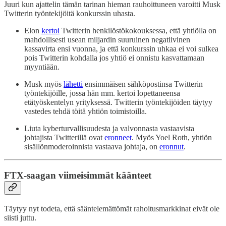
Juuri kun ajattelin tämän tarinan hieman rauhoittuneen varoitti Musk
Twitterin työntekijöitä konkurssin uhasta.
Elon
kertoi
Twitterin henkilöstökokouksessa, että yhtiölla on
mahdollisesti usean miljardin suuruinen negatiivinen
kassavirta ensi vuonna, ja että konkurssin uhkaa ei voi sulkea
pois Twitterin kohdalla jos yhtiö ei onnistu kasvattamaan
myyntiään.
Musk myös
lähetti
ensimmäisen sähköpostinsa Twitterin
työntekijöille, jossa hän mm. kertoi lopettaneensa
etätyöskentelyn yrityksessä. Twitterin työntekijöiden täytyy
vastedes tehdä töitä yhtiön toimistoilla.
Liuta kyberturvallisuudesta ja valvonnasta vastaavista
johtajista Twitterillä ovat
eronneet
. Myös Yoel Roth, yhtiön
sisällönmoderoinnista vastaava johtaja, on
eronnut
.
FTX-saagan viimeisimmät käänteet
Täytyy nyt todeta, että sääntelemättömät rahoitusmarkkinat eivät ole
siisti juttu.