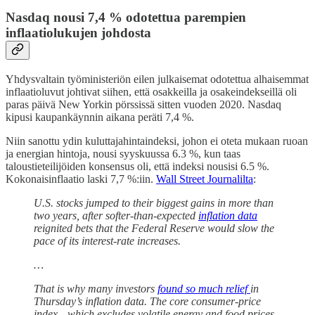
Nasdaq nousi 7,4 % odotettua parempien
inflaatiolukujen johdosta
Yhdysvaltain työministeriön eilen julkaisemat odotettua alhaisemmat
inflaatioluvut johtivat siihen, että osakkeilla ja osakeindekseillä oli
paras päivä New Yorkin pörssissä sitten vuoden 2020. Nasdaq
kipusi kaupankäynnin aikana peräti 7,4 %.
Niin sanottu ydin kuluttajahintaindeksi, johon ei oteta mukaan ruoan
ja energian hintoja, nousi syyskuussa 6.3 %, kun taas
taloustieteilijöiden konsensus oli, että indeksi nousisi 6.5 %.
Kokonaisinflaatio laski 7,7 %:iin.
Wall Street Journalilta
:
U.S. stocks jumped to their biggest gains in more than
two years, after softer-than-expected
inflation data
reignited bets that the Federal Reserve would slow the
pace of its interest-rate increases.
…
That is why many investors
found so much relief
in
Thursday’s inflation data. The core consumer-price
index—which excludes volatile energy and food prices