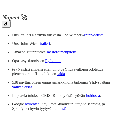
Nopeet
🚀
Uusi traileri Netflixin tulevasta The Witcher -
spinn-offista
.
Uusi John Wick -
traileri
.
Amazon suunnittelee
säästötoimenpiteitä
.
Opas asynkroniseen
Pythoniin
.
(€) Nasdaq ampaisi eilen yli 3 % Yhdysvaltojen odotettua
pienempien inflaatiolukujen
takia
.
538 näyttää olleen ennustemarkkinoita tarkempi Yhdysvaltain
välivaaleissa
.
Lupaavia tuloksia CRISPR:n käytöstä syövän
hoidossa
.
Google
höllentää
Play Store -tilauksiin liittyviä sääntöjä, ja
Spotify on hyvin tyytyväinen
tästä
.