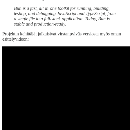
Bun is a fast, all-in-one toolkit for running, building,
testing, and debugging JavaScript and TypeScript, from
a single file to a full-stack application. Today, Bun is
stable and production-ready.
Projektin kehittäjät julkaisivat virstanpylväs versiosta myös oman
esittelyvideon: