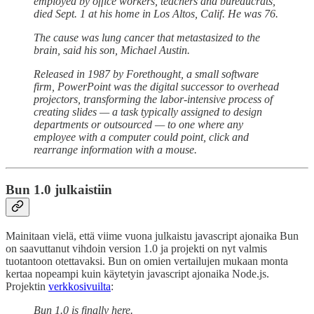
employed by office workers, teachers and bureaucrats,
died Sept. 1 at his home in Los Altos, Calif. He was 76.
The cause was lung cancer that metastasized to the
brain, said his son, Michael Austin.
Released in 1987 by Forethought, a small software
firm, PowerPoint was the digital successor to overhead
projectors, transforming the labor-intensive process of
creating slides — a task typically assigned to design
departments or outsourced — to one where any
employee with a computer could point, click and
rearrange information with a mouse.
Bun 1.0 julkaistiin
Mainitaan vielä, että viime vuona julkaistu javascript ajonaika Bun
on saavuttanut vihdoin version 1.0 ja projekti on nyt valmis
tuotantoon otettavaksi. Bun on omien vertailujen mukaan monta
kertaa nopeampi kuin käytetyin javascript ajonaika Node.js.
Projektin
verkkosivuilta
:
Bun 1.0 is finally here.