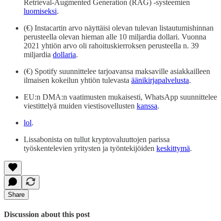
Retrieval-Augmented Generation (RAG) -systeemien
luomiseksi
.
(€) Instacartin arvo näyttäisi olevan tulevan listautumishinnan
perusteella olevan hieman alle 10 miljardia dollari. Vuonna
2021 yhtiön arvo oli rahoituskierroksen perusteella n. 39
miljardia
dollaria
.
(€) Spotify suunnittelee tarjoavansa maksaville asiakkailleen
ilmaisen kokeilun yhtiön tulevasta
äänikirjapalvelusta
.
EU:n DMA:n vaatimusten mukaisesti, WhatsApp suunnittelee
viestittelyä muiden viestisovellusten
kanssa
.
lol
.
Lissabonista on tullut kryptovaluuttojen parissa
työskentelevien yritysten ja työntekijöiden
keskittymä
.
Share
Discussion about this post