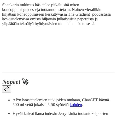
Shankarin tutkimus käsittelee pitkälti sitä miten
koneoppimisprosesseja tuotannollistetaan. Nainen vierailikin
hiljattain koneoppimiseen keskittyvässä The Gradient -podcastissa
keskustelemassa omista hiljattain julkaistuista papereista ja
ylipäätään tekoälyä hyödyntävien tuotteiden tekemisestä.
Nopeet
🚀
AP:n haastattelemien tutkijoiden mukaan, ChatGPT käyttä
500 ml vettä jokaista 5-50 syötettä
kohden
.
Hyvät kalvot llama indexin Jerry Liulta tuotantokelpoisten