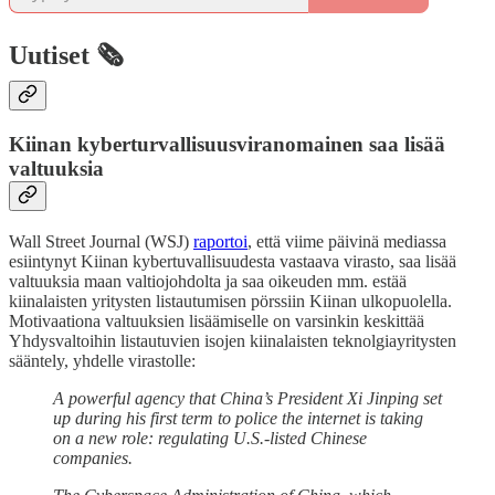
Uutiset 🗞️
Kiinan kyberturvallisuusviranomainen saa lisää
valtuuksia
Wall Street Journal (WSJ)
raportoi
, että viime päivinä mediassa
esiintynyt Kiinan kybertuvallisuudesta vastaava virasto, saa lisää
valtuuksia maan valtiojohdolta ja saa oikeuden mm. estää
kiinalaisten yritysten listautumisen pörssiin Kiinan ulkopuolella.
Motivaationa valtuuksien lisäämiselle on varsinkin keskittää
Yhdysvaltoihin listautuvien isojen kiinalaisten teknolgiayritysten
sääntely, yhdelle virastolle:
A powerful agency that China’s President Xi Jinping set
up during his first term to police the internet is taking
on a new role: regulating U.S.-listed Chinese
companies.