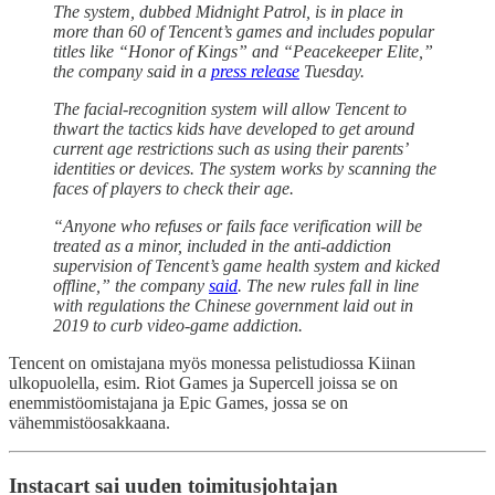
The system, dubbed Midnight Patrol, is in place in
more than 60 of Tencent’s games and includes popular
titles like “Honor of Kings” and “Peacekeeper Elite,”
the company said in a
press release
Tuesday.
The facial-recognition system will allow Tencent to
thwart the tactics kids have developed to get around
current age restrictions such as using their parents’
identities or devices. The system works by scanning the
faces of players to check their age.
“Anyone who refuses or fails face verification will be
treated as a minor, included in the anti-addiction
supervision of Tencent’s game health system and kicked
offline,” the company
said
. The new rules fall in line
with regulations the Chinese government laid out in
2019 to curb video-game addiction.
Tencent on omistajana myös monessa pelistudiossa Kiinan
ulkopuolella, esim. Riot Games ja Supercell joissa se on
enemmistöomistajana ja Epic Games, jossa se on
vähemmistöosakkaana.
Instacart sai uuden toimitusjohtajan