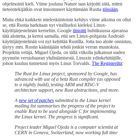
ohjelmointi kieli. Viime jouluna Nature taas kirjoitti siitä, miten
tieteentekijätkin ovat innostuneet käyttämään Rustia
töissään
.
Mutta ehkä kaikkein mielenkiintoisin kehitys viime aikoina on ollut
se, että Rustia harkitaan nyt viralliseksi kieleksi Linux-
käyttöjärjestelmän kerneliin. Google
ilmoitti
huhtikuussa ajavansa
tätä aloitetta, ja kertoi samalla, että sen Linux-pohjaista Android-
käyttöjärjestelmää voi nyt kehittää Rustilla. Jotta tuo aloite onnistuu,
täytyy mm. Rustin kääntäjään tehdä jonkin verran muutoksia.
Projektin vetäjä, Miguel Ojeda, on tällä viikolla julkaissut uuden
pyynnön versiohaaran yhdistämisestä, Linuxin ydinkehittäjille,
johon kuuluu tunnetusti myös Linus Torvalds.
The Registeriltä
:
The Rust for Linux project, sponsored by Google, has
advanced with use of a beta Rust compiler (as opposed
to a nightly build), testing ARM and RISC-V
architecture support, new Rust abstractions, and more.
A
new set of patches
submitted to the Linux kernel
mailing list summarises the progress of the project to
enable Rust to be used alongside C for implementing
the Linux kernel. The progress is significant.
Project leader Miguel Ojeda is a computer scientist at
CERN in Geneva, Switzerland, now working full time