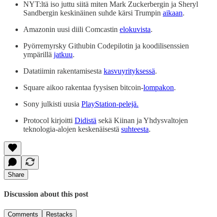
NYT:ltä iso juttu siitä miten Mark Zuckerbergin ja Sheryl
Sandbergin keskinäinen suhde kärsi Trumpin
aikaan
.
Amazonin uusi diili Comcastin
elokuvista
.
Pyörremyrsky Githubin Codepilotin ja koodilisenssien
ympärillä
jatkuu
.
Datatiimin rakentamisesta
kasvuyrityksessä
.
Square aikoo rakentaa fyysisen bitcoin-
lompakon
.
Sony julkisti uusia
PlayStation-pelejä.
Protocol kirjoitti
Didistä
sekä Kiinan ja Yhdysvaltojen
teknologia-alojen keskenäisestä
suhteesta
.
Share
Discussion about this post
Comments
Restacks