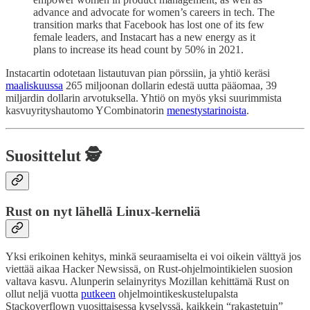
advance and advocate for women’s careers in tech. The
transition marks that Facebook has lost one of its few
female leaders, and Instacart has a new energy as it
plans to increase its head count by 50% in 2021.
Instacartin odotetaan listautuvan pian pörssiin, ja yhtiö keräsi
maaliskuussa
265 miljoonan dollarin edestä uutta pääomaa, 39
miljardin dollarin arvotuksella. Yhtiö on myös yksi suurimmista
kasvuyrityshautomo YCombinatorin
menestystarinoista
.
Suosittelut 🕵️
Rust on nyt lähellä Linux-kerneliä
Yksi erikoinen kehitys, minkä seuraamiselta ei voi oikein välttyä jos
viettää aikaa Hacker Newsissä, on Rust-ohjelmointikielen suosion
valtava kasvu. Alunperin selainyritys Mozillan kehittämä Rust on
ollut neljä vuotta
putkeen
ohjelmointikeskustelupalsta
Stackoverflown vuosittaisessa kyselyssä, kaikkein “rakastetuin”