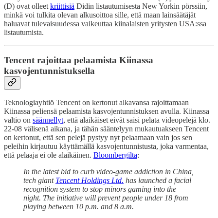
(D) ovat olleet
kriittisiä
Didin listautumisesta New Yorkin pörssiin,
minkä voi tulkita olevan alkusoittoa sille, että maan lainsäätäjät
haluavat tulevaisuudessa vaikeuttaa kiinalaisten yritysten USA:ssa
listautumista.
Tencent rajoittaa pelaamista Kiinassa
kasvojentunnistuksella
Teknologiayhtiö Tencent on kertonut alkavansa rajoittamaan
Kiinassa peliensä pelaamista kasvojentunnistuksen avulla. Kiinassa
valtio on
säännellyt
, että alaikäiset eivät saisi pelata videopelejä klo.
22-08 välisenä aikana, ja tähän sääntelyyn mukautuakseen Tencent
on kertonut, että sen pelejä pystyy nyt pelaamaan vain jos sen
peleihin kirjautuu käyttämällä kasvojentunnistusta, joka varmentaa,
että pelaaja ei ole alaikäinen.
Bloombergilta
:
In the latest bid to curb video-game addiction in China,
tech giant
Tencent Holdings Ltd.
has launched a facial
recognition system to stop minors gaming into the
night. The initiative will prevent people under 18 from
playing between 10 p.m. and 8 a.m.