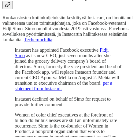
Ruokaostosten kotiinkuljetuksiin keskittyvä Instacart, on ilmoittanut
valinneensa uuden toimitusjohtajan, joka on Facebook-veteraani
Fidji Simo. Simo on ollut vuodesta 2019 asti vastuussa Facebook-
sovelluksen pyörittämisestä, ja Instacartin hallituksessa seitsämän
kuukautta.
Techcrunchilta
:
Instacart has appointed Facebook executive
Fidji
Simo
as its new CEO, just seven months after she
joined the grocery delivery company’s board of
directors. Simo, formerly the vice president and head of
the Facebook app, will replace Instacart founder and
current CEO Apoorva Mehta on August 2. Mehta will
transition to executive chairman of the board,
per a
statement from Instacart.
Instacart declined on behalf of Simo for request to
provide further comment.
Women of color chief executives at the forefront of
billion-dollar businesses are still an unfortunately rare
occurrence. Simo is the co-founder of Women in
Product, a nonprofit organization that works to
empower women in product management, as well as