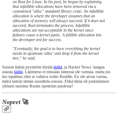
on Rust for Linux. In his post, he begun by explaining
that infallible allocations have been removed via a
customised "alloc" standard library crate. An infallible
allocation is where the developer assumes that an
allocation of memory will always succeed. If it does not
succeed, Rust terminates the process. Infallible
allocations are not acceptable in the kernel since
failures cause a kernel panic. A fallible allocation lets
the developer test for success.
"Eventually, the goal is to have everything the kernel
needs in upstream 'alloc' and drop it from the kernel
tree," he said.
Suoran linkin pyyntöön löytää
täältä
, ja Hacker News -langan
asiasta
täältä
. Läpimeno ei missään nimessä ole varmaa, mutta jos
tuo tapahtuu olisi se valtava voitto Rustille. En ole aivan varma,
miksi laitoin tämän suosittelu-osioon. Ehkä tämä oli jonkinlainen
yleinen suositus Rustin opettelun puolesta?
Nopeet
🚀