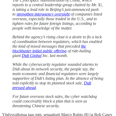
The Cyberspace Administration of China, which
reports to a central leadership group chaired by Mr. Xi,
is taking a lead role in Beijing’s just-announced push
to
strengthen interagency oversight
of companies listed
overseas, especially those traded in the U.S., and to
tighten rules for future foreign listings, according to
people with knowledge of the matter.
Behind the agency’s rising clout is a desire to fix a lack
of coordination between regulators, which has enabled
the kind of mixed messages that preceded
the
blockbuster initial public offering
of ride-hailing
giant
Didi Global
Inc. last month.
While the cybersecurity regulator sounded alarms to
Didi about its network security, the people say, the
main economic and financial regulators were largely
supportive of Didi’s listing plan. In the absence of being
told explicitly to stop its planned stock sale,
Didi
pressed ahead
.
For future overseas stock sales, the cyber watchdog
could conceivably block a plan that is seen as
threatening Chinese security.
Yhdysvalloissa taas mm. senaattorit Marco Rubio (R) ja Bob Casey