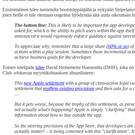
Ensimmäinen tulee tunnetulta bootsträppääjältä ja nykyään Stripelaiselt
joten heille ei tule olemaan ongelma hyödyntää tätä uutta oikeuttaan l
The bottom line:
This is likely to be important for app develope
asked for, which is the ability to pitch users within the app it
announced it would rigorously enforce guidance against steerin
To appreciate why, remember that a large share (
60% or so
) o
actions within a play session. Sometimes those incremental acti
achieve business goals for the developer.
Toinen mielipide
tulee
David Heinemeire Hansenilta (DHH), joka on sa
Club -elokuvan myyntikohtauksen absurdiuteen:
This
new Apple settlement
with a group of class-action legal vu
settlement that
reaffirm existing provisions
and then asks for a c
…
But it gets worse, because the trophy of this settlement, as pres
not actually what's happening! Apple is simply "clarifying" tha
information about how to buy outside the app.
So the steering provisions of the App Store, that developers are
actually matter! – is being cemented with this "clarification". It