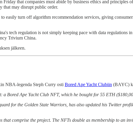
n Friday that companies must abide by business ethics and principles of
 that may disrupt public order.
 to easily turn off algorithm recommendation services, giving consumers 
ina's tech regulation is not simply keeping pace with data regulations
tancy Trivium China.
uksen jälkeen.
näkin NBA-legenda Steph Curry osti
Bored Ape Yacht Clubiin
(BAYC) kuu
: a Bored Ape Yacht Club NFT, which he bought for 55 ETH ($180,000
rd for the Golden State Warriors, has also updated his Twitter profile 
ans that comprise the project. The NFTs double as membership to an inv