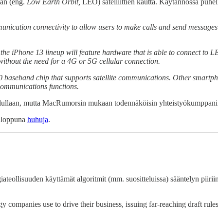
dan (eng.
Low Earth Orbit,
LEO) satelliittien kautta. Käytännössä puheli
munication connectivity to allow users to make calls and send messages
 ‌iPhone 13‌ lineup will feature hardware that is able to connect to LEO 
without the need for a 4G or 5G cellular connection.
 baseband chip that supports satellite communications. Other smartpho
communications functions.
lullaan, mutta MacRumorsin mukaan todennäköisin yhteistyökumppani Ap
onloppuna
huhuja
.
ogiateollisuuden käyttämät algoritmit (mm. suositteluissa) sääntelyn piirii
y companies use to drive their business, issuing far-reaching draft rules