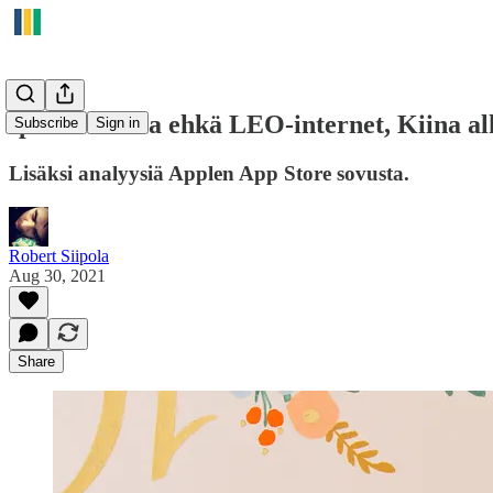
Iphone 13:ssa ehkä LEO-internet, Kiina al
Subscribe
Sign in
Lisäksi analyysiä Applen App Store sovusta.
Robert Siipola
Aug 30, 2021
Share