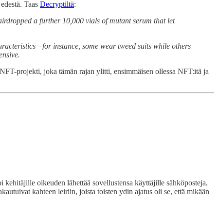
n edestä. Taas
Decryptiltä
:
irdropped a further 10,000 vials of mutant serum that let
acteristics—for instance, some wear tweed suits while others
ensive.
NFT-projekti, joka tämän rajan ylitti, ensimmäisen ollessa NFT:itä ja
kehitäjille oikeuden lähettää sovellustensa käyttäjille sähköposteja,
uivat kahteen leiriin, joista toisten ydin ajatus oli se, että mikään