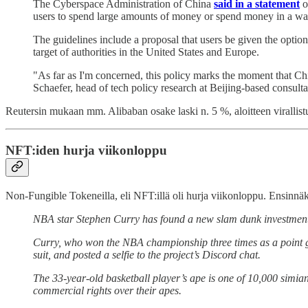
The Cyberspace Administration of China
said in a statement
o
users to spend large amounts of money or spend money in a way
The guidelines include a proposal that users be given the option
target of authorities in the United States and Europe.
"As far as I'm concerned, this policy marks the moment that Ch
Schaefer, head of tech policy research at Beijing-based consul
Reutersin mukaan mm. Alibaban osake laski n. 5 %, aloitteen virallist
NFT:iden hurja viikonloppu
Non-Fungible Tokeneilla, eli NFT:illä oli hurja viikonloppu. Ensin
NBA star Stephen Curry has found a new slam dunk investment
Curry, who won the NBA championship three times as a point gua
suit, and posted a selfie to the project’s Discord chat.
The 33-year-old basketball player’s ape is one of 10,000 simi
commercial rights over their apes.