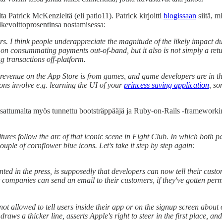
a Patrick McKenzieltä (eli patio11). Patrick kirjoitti
blogissaan
siitä, m
iikevoittoprosentinsa nostamisessa:
rs. I think people underappreciate the magnitude of the likely impact due
self on consummating payments out-of-band, but it also is not simply a re
g transactions off-platform.
f revenue on the App Store is from games, and game developers are in the
ons involve e.g. learning the UI of your
princess saving application
, so
ttumalta myös tunnettu bootsträppääjä ja Ruby-on-Rails -frameworkin 
ltures follow the arc of that iconic scene in Fight Club. In which both p
ouple of cornflower blue icons. Let's take it step by step again:
ented in the press, is supposedly that developers can now tell their cust
t companies can send an email to their customers, if they've gotten per
 not allowed to tell users inside their app or on the signup screen abou
 draws a thicker line, asserts Apple's right to steer in the first place,