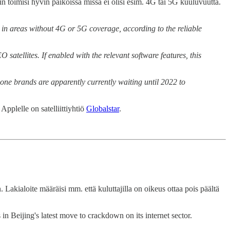
n toimisi hyvin paikoissa missä ei olisi esim. 4G tai 5G kuuluvuutta.
 in areas without 4G or 5G coverage, according to the reliable
satellites. If enabled with the relevant software features, this
ne brands are apparently currently waiting until 2022 to
plelle on satelliittiyhtiö
Globalstar
.
n. Lakialoite määräisi mm. että kuluttajilla on oikeus ottaa pois päältä
 in Beijing's latest move to crackdown on its internet sector.