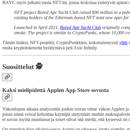
BAYC myös julkaisi uusia NFT:itä, joissa teoksissa esiintyvät apinat ol
NFT project Bored Ape Yacht Club raised $96 million in a publi
existing holders of the Ethereum-based NFT mint new apes for 
Launched in April 2021,
Bored Ape Yacht Club
originally comp
smoke. The project is similar to CryptoPunks, whose 10,000 co
Tämän lisäksi, NFT-projekti, CryptoPunkkien, kokonaismyynti
ylitti
v
muita kryptotokeneita hyödyntävä peli Axie Infinity.
Suosittelut 🕵️
Kaksi mielipidettä Applen App Store sovusta
Viikonlopun aikana analysoitiin jonkin verran viime viikon Applen ja p
joissa nämä voivat kehoittaa käyttäjiä siirtymään muihin maksupalvelui
ei sovun myötä muuttunut ja toiset olivat sitä mieltä, että kyseessä on 
On tietenkin liian aikaista sanoa, kumpi on oikeassa, mutta ajattelin, e