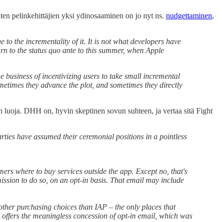
iten pelinkehittäjien yksi ydinosaaminen on jo nyt ns.
nudgettaminen
,
 to the incrementality of it. It is not what developers have
turn to the status quo ante to this summer, when Apple
 business of incentivizing users to take small incremental
metimes they advance the plot, and sometimes they directly
luoja. DHH on, hyvin skeptinen sovun suhteen, ja vertaa sitä Fight
arties have assumed their ceremonial positions in a pointless
omers where to buy services outside the app. Except no, that's
mission to do so, on an opt-in basis. That email may include
t other purchasing choices than IAP – the only places that
 and offers the meaningless concession of opt-in email, which was