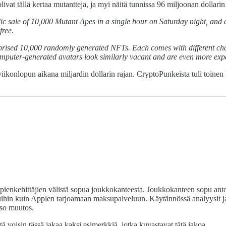
ivat tällä kertaa mutantteja, ja myi näitä tunnissa 96 miljoonan dollari
c sale of 10,000 Mutant Apes in a single hour on Saturday night, and a
free.
rised 10,000 randomly generated NFTs. Each comes with different char
mputer-generated avatars look similarly vacant and are even more exp
iikonlopun aikana miljardin dollarin rajan. CryptoPunkeista tuli toinen 
ienkehittäjien välistä sopua joukkokanteesta. Joukkokanteen sopu antoi 
hin kuin Applen tarjoamaan maksupalveluun. Käytännössä analyysit jakaut
iso muutos.
ttä voisin tässä jakaa kaksi esimerkkiä, jotka kuvastavat tätä jakoa.