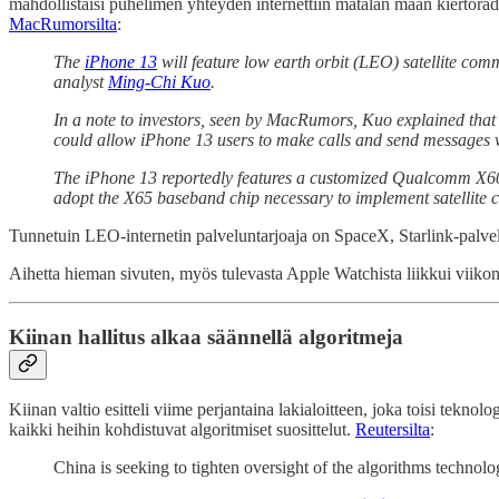
mahdollistaisi puhelimen yhteyden internettiin matalan maan kiertora
MacRumorsilta
:
The
iPhone 13
will feature low earth orbit (LEO) satellite com
analyst
Ming-Chi Kuo
.
In a note to investors, seen by MacRumors, Kuo explained that the
could allow ‌iPhone 13‌ users to make calls and send messages 
The ‌iPhone 13‌ reportedly features a customized Qualcomm X60
adopt the X65 baseband chip necessary to implement satellite 
Tunnetuin LEO-internetin palveluntarjoaja on SpaceX, Starlink-palve
Aihetta hieman sivuten, myös tulevasta Apple Watchista liikkui viik
Kiinan hallitus alkaa säännellä algoritmeja
Kiinan valtio esitteli viime perjantaina lakialoitteen, joka toisi teknol
kaikki heihin kohdistuvat algoritmiset suosittelut.
Reutersilta
:
China is seeking to tighten oversight of the algorithms technolog