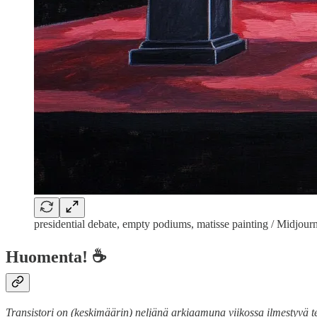
presidential debate, empty podiums, matisse painting / Midjour
Huomenta! ☕
Transistori on (keskimäärin) neljänä arkiaamuna viikossa ilmestyvä tek