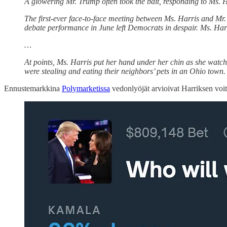
A glowering Mr. Trump often took the bait, responding to Ms. H
The first-ever face-to-face meeting between Ms. Harris and Mr
debate performance in June left Democrats in despair. Ms. Har
…
At points, Ms. Harris put her hand under her chin as she wat
were stealing and eating their neighbors’ pets in an Ohio town.
Ennustemarkkina
Polymarketissa
vedonlyöjät arvioivat Harriksen voi