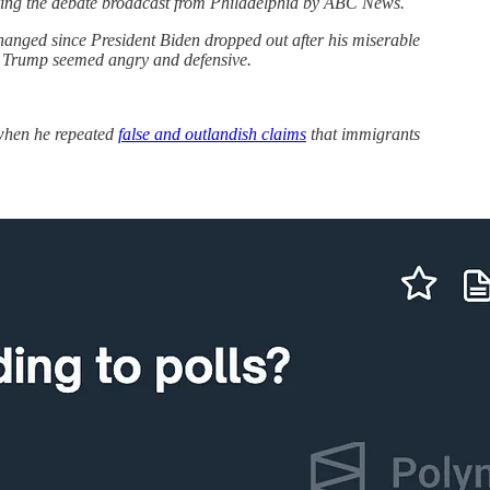
during the debate broadcast from Philadelphia by ABC News.
anged since President Biden dropped out after his miserable
r. Trump seemed angry and defensive.
 when he repeated
false and outlandish claims
that immigrants