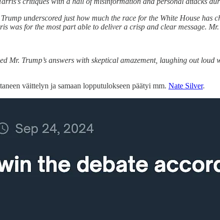
arris’s critiques with a hail of misinformation and personal attacks 
. Trump underscored just how much the race for the White House has ch
ris was for the most part able to deliver a crisp and clear message. M
ched Mr. Trump’s answers with skeptical amazement, laughing out loud
ttaneen väittelyn ja samaan lopputulokseen päätyi mm.
Nate Silver
.