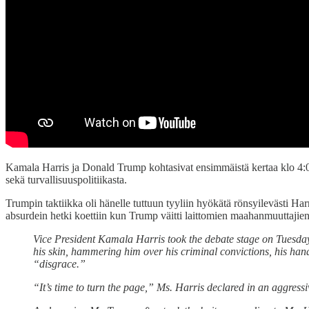
Kamala Harris ja Donald Trump kohtasivat ensimmäistä kertaa klo 4:00 s
sekä turvallisuuspolitiikasta.
Trumpin taktiikka oli hänelle tuttuun tyyliin hyökätä rönsyilevästi Har
absurdein hetki koettiin kun Trump väitti laittomien maahanmuuttaj
Vice President Kamala Harris took the debate stage on Tuesday
his skin, hammering him over his criminal convictions, his hand
“disgrace.”
“It’s time to turn the page,” Ms. Harris declared in an aggres