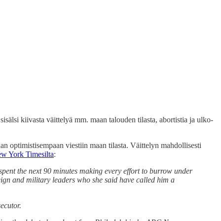
älsi kiivasta väittelyä mm. maan talouden tilasta, abortistia ja ulko-
aan optimistisempaan viestiin maan tilasta. Väittelyn mahdollisesti
w York Timesilta
:
pent the next 90 minutes making every effort to burrow under
eign and military leaders who she said have called him a
ecutor.