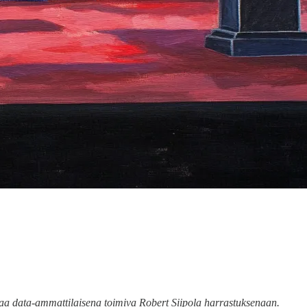
oittaa data-ammattilaisena toimiva Robert Siipola harrastuksenaan.