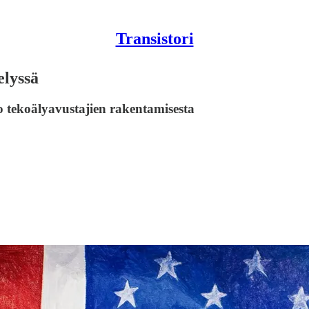
Transistori
elyssä
o tekoälyavustajien rakentamisesta