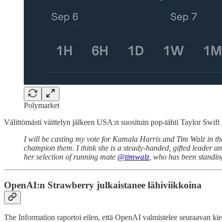
Polymarket
Välittömästi väittelyn jälkeen USA:n suosituin pop-tähti Taylor Swift
I will be casting my vote for Kamala Harris and Tim Walz in th
champion them. I think she is a steady-handed, gifted leader a
her selection of running mate
@timwalz
, who has been standin
OpenAI:n Strawberry julkaistanee lähiviikkoina
The Information raportoi eilen, että OpenAI valmistelee seuraavan ki