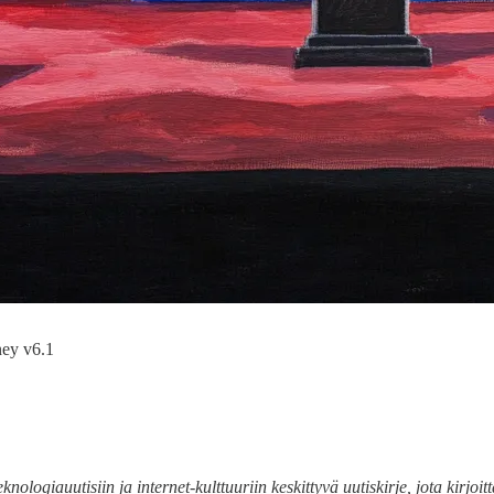
ney v6.1
nologiauutisiin ja internet-kulttuuriin keskittyvä uutiskirje, jota kirj