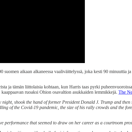
uomen aikaan alkaneessa vaaliväittelyssä, joka kesti 90 minuuttia ja sis
rista ja tämän liittolaisia kohtaan, kun Harris taas pyrki puheenvuoroiss
ien kaappaavan ruoaksi Ohion osavaltion asukkaiden lemmikkejä.
The Ne
 night, shook the hand of former President Donald J. Trump and then s
ling of the Covid-19 pandemic, the size of his rally crowds and the for
sive performance that seemed to draw on her career as a courtroom pros