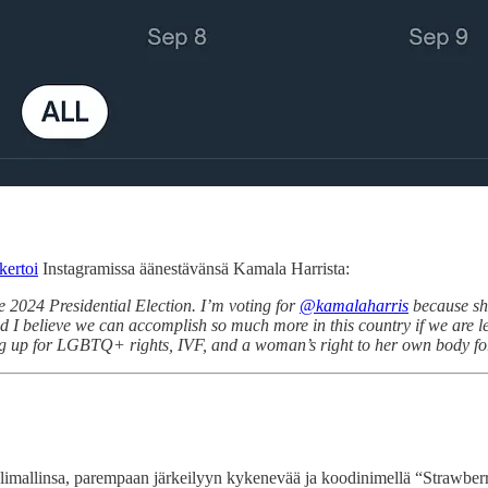
kertoi
Instagramissa äänestävänsä Kamala Harrista:
e 2024 Presidential Election. I’m voting for
@kamalaharris
because she
nd I believe we can accomplish so much more in this country if we are 
g up for LGBTQ+ rights, IVF, and a woman’s right to her own body fo
elimallinsa, parempaan järkeilyyn kykenevää ja koodinimellä “Strawber