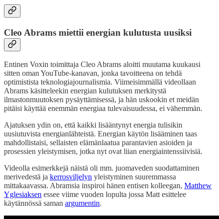
Cleo Abrams miettii energian kulutusta uusiksi
Entinen Voxin toimittaja Cleo Abrams aloitti muutama kuukausi
sitten oman YouTube-kanavan, jonka tavoitteena on tehdä
optimistista teknologiajournalismia. Viimeisimmällä videollaan
Abrams käsitteleekin energian kulutuksen merkitystä
ilmastonmuutoksen pysäyttämisessä, ja hän uskookin et meidän
pitäisi käyttää enemmän energiaa tulevaisuudessa, ei vähemmän.
Ajatuksen ydin on, että kaikki lisääntynyt energia tulisikin
uusiutuvista energianlähteistä. Energian käytön lisääminen taas
mahdollistaisi, sellaisten elämänlaatua parantavien asioiden ja
prosessien yleistymisen, jotka nyt ovat liian energiaintenssiivisiä.
Videolla esimerkkejä näistä oli mm. juomaveden suodattaminen
merivedestä ja
kerrosviljelyn
yleistyminen suuremmassa
mittakaavassa. Abramsia inspiroi hänen entisen kolleegan,
Matthew
Yglesiaksen
essee viime vuoden lopulta jossa Matt esittelee
käytännössä saman
argumentin
.