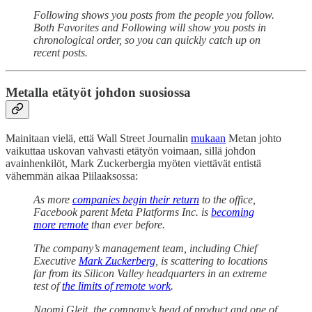
Following shows you posts from the people you follow.
Both Favorites and Following will show you posts in
chronological order, so you can quickly catch up on
recent posts.
Metalla etätyöt johdon suosiossa
Mainitaan vielä, että Wall Street Journalin
mukaan
Metan johto
vaikuttaa uskovan vahvasti etätyön voimaan, sillä johdon
avainhenkilöt, Mark Zuckerbergia myöten viettävät entistä
vähemmän aikaa Piilaaksossa:
As more
companies begin their return
to the office,
Facebook parent Meta Platforms Inc. is
becoming
more remote
than ever before.
The company’s management team, including Chief
Executive
Mark Zuckerberg
, is scattering to locations
far from its Silicon Valley headquarters in an extreme
test of
the limits of remote work
.
Naomi Gleit, the company’s head of product and one of