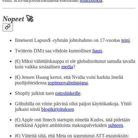
esim. scifi-sarjoissa/mediassa enemmän
solarpunkia
.
Nopeet
🚀
Ilmeisesti Lapsus$ -ryhmän johtohahmo on 17-vuotias
teini
.
Twitterin DM:t saa vihdoin kunnollisen
haun
.
(€) Miksi vähittäiskauppa ei ole globalisoitunut samalla tavalla
kuin vaikka sosiaalinen
media
?
(€) Jensen Huang kertoi, että Nvidia voisi harkita Inteliä
puolijohteidensa
sopimusvalmistajana
.
Shopify julkisti tuen
ostoslinkeille
.
Githubilla on viime päivinä ollut paljon käyttökatkoja. Yhtiö
julkaisi niistä
blogikirjoituksen
.
(€) Apple osti fintech startupin nimeltä Kudos, tätä pidetään
merkkinä Applen ambitioista maksupalveluiden
suhteen
.
(€) Viitteitä siitä, että Meta on sopeutunut ATT-muutoksiin: