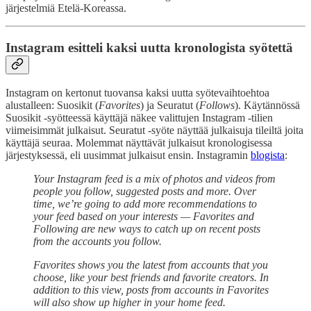
järjestelmiä Etelä-Koreassa.
Instagram esitteli kaksi uutta kronologista syötettä
Instagram on kertonut tuovansa kaksi uutta syötevaihtoehtoa
alustalleen: Suosikit (
Favorites
) ja Seuratut (
Follows
). Käytännössä
Suosikit -syötteessä käyttäjä näkee valittujen Instagram -tilien
viimeisimmät julkaisut. Seuratut -syöte näyttää julkaisuja tileiltä joita
käyttäjä seuraa. Molemmat näyttävät julkaisut kronologisessa
järjestyksessä, eli uusimmat julkaisut ensin. Instagramin
blogista
:
Your Instagram feed is a mix of photos and videos from
people you follow, suggested posts and more. Over
time, we’re going to add more recommendations to
your feed based on your interests — Favorites and
Following are new ways to catch up on recent posts
from the accounts you follow.
Favorites shows you the latest from accounts that you
choose, like your best friends and favorite creators. In
addition to this view, posts from accounts in Favorites
will also show up higher in your home feed.