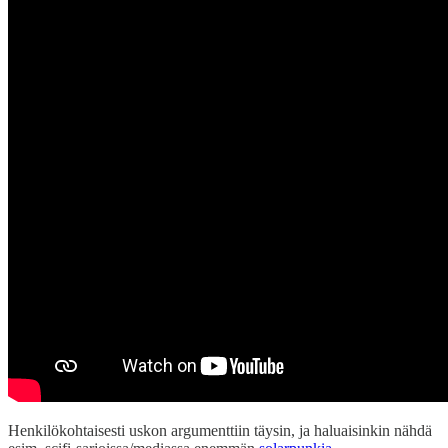
Henkilökohtaisesti uskon argumenttiin täysin, ja haluaisinkin nähdä