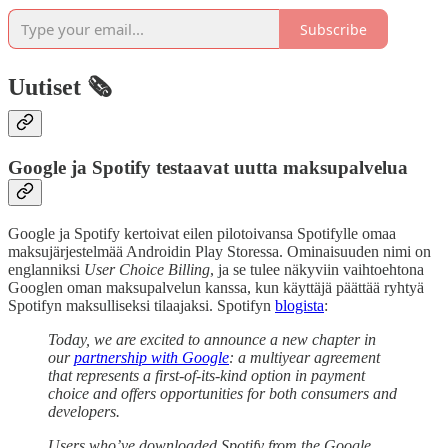
Subscribe
Uutiset 🗞️
Google ja Spotify testaavat uutta maksupalvelua
Google ja Spotify kertoivat eilen pilotoivansa Spotifylle omaa
maksujärjestelmää Androidin Play Storessa. Ominaisuuden nimi on
englanniksi
User Choice Billing
, ja se tulee näkyviin vaihtoehtona
Googlen oman maksupalvelun kanssa, kun käyttäjä päättää ryhtyä
Spotifyn maksulliseksi tilaajaksi. Spotifyn
blogista
:
Today, we are excited to announce a new chapter in
our
partnership with Google
: a multiyear agreement
that represents a first-of-its-kind option in payment
choice and offers opportunities for both consumers and
developers.
Users who’ve downloaded Spotify from the Google