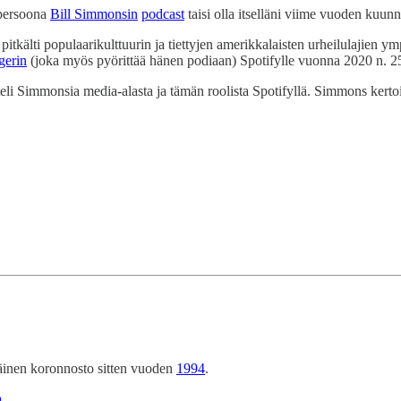
-persoona
Bill Simmonsin
podcast
taisi olla itselläni viime vuoden kuu
 pitkälti populaarikulttuurin ja tiettyjen amerikkalaisten urheilulajien y
gerin
(joka myös pyörittää hänen podiaan) Spotifylle vuonna 2020 n. 250
eli Simmonsia media-alasta ja tämän roolista Spotifyllä. Simmons kerto
täinen koronnosto sitten vuoden
1994
.
a
.