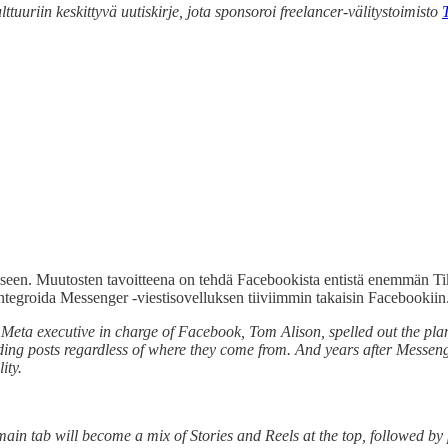
ttuuriin keskittyvä uutiskirje, jota sponsoroi freelancer-välitystoimisto
een. Muutosten tavoitteena on tehdä Facebookista entistä enemmän TikTo
oo integroida Messenger -viestisovelluksen tiiviimmin takaisin Facebookii
Meta executive in charge of Facebook, Tom Alison, spelled out the plan:
ding posts regardless of where they come from. And years after Messeng
ity.
main tab will become a mix of Stories and Reels at the top, followed b