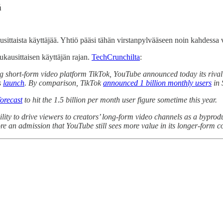
ä
sittaista käyttäjää. Yhtiö pääsi tähän virstanpylvääseen noin kahdessa v
kausittaisen käyttäjän rajan.
TechCrunchilta
:
igning short-form video platform TikTok, YouTube announced today its ri
s
launch
. By comparison, TikTok
announced 1 billion monthly users
in 
orecast
to hit the 1.5 billion per month user figure sometime this year.
ty to drive viewers to creators’ long-form video channels as a byproduct 
more an admission that YouTube still sees more value in its longer-form c