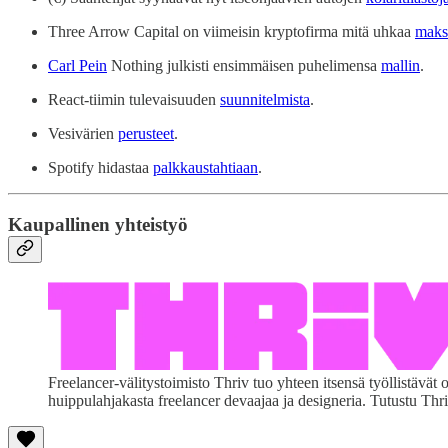
Three Arrow Capital on viimeisin kryptofirma mitä uhkaa
maks
Carl Pein
Nothing julkisti ensimmäisen puhelimensa
mallin
.
React-tiimin tulevaisuuden
suunnitelmista
.
Vesivärien
perusteet
.
Spotify hidastaa
palkkaustahtiaan
.
Kaupallinen yhteistyö
Freelancer-välitystoimisto Thriv tuo yhteen itsensä työllistävät 
huippulahjakasta freelancer devaajaa ja designeria. Tutustu Th