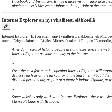
Facebook and Instagram. It’ll be a more visual, video-heavy e
placing a user’s Messenger inbox at the top right of the app, u
Internet Explorer on nyt virallisesti eläkkeellä
Internet Explorer (IE) on eilen jäänyt virallisesti eläkkeelle, eli Micro
uuteen Edge-selaimeen. Lisäksi Microsoft rakensi Edgeen IE-moodin, jo
After 25+ years of helping people use and experience the web, In
Internet Explorer as your gateway to the internet.
…
Over the next few months, opening Internet Explorer will progre
devices (such as on the taskbar or in the Start menu) but if the
disabled permanently as part of a future Windows Update, at wh
…
Some websites only work with Internet Explorer—these websites 
Microsoft Edge with IE mode.