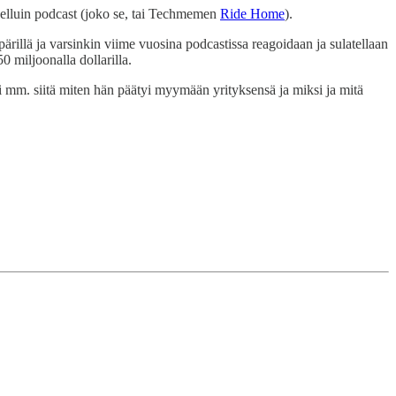
nnelluin podcast (joko se, tai Techmemen
Ride Home
).
mpärillä ja varsinkin viime vuosina podcastissa reagoidaan ja sulatellaan
 miljoonalla dollarilla.
i mm. siitä miten hän päätyi myymään yrityksensä ja miksi ja mitä