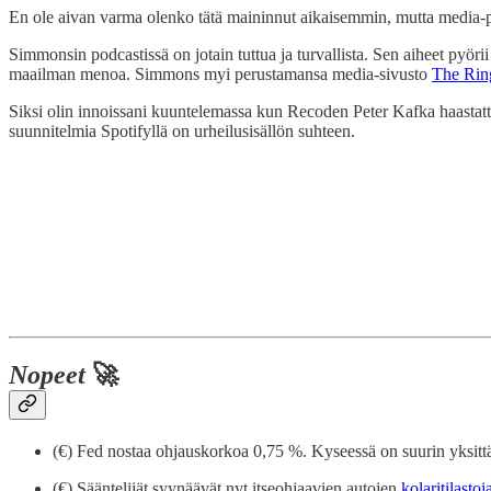
En ole aivan varma olenko tätä maininnut aikaisemmin, mutta media
Simmonsin podcastissä on jotain tuttua ja turvallista. Sen aiheet pyörii
maailman menoa. Simmons myi perustamansa media-sivusto
The Rin
Siksi olin innoissani kuuntelemassa kun Recoden Peter Kafka haastatt
suunnitelmia Spotifyllä on urheilusisällön suhteen.
Nopeet
🚀
(€) Fed nostaa ohjauskorkoa 0,75 %. Kyseessä on suurin yksit
(€) Sääntelijät syynäävät nyt itseohjaavien autojen
kolaritilastoj