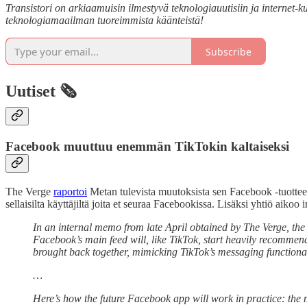
Transistori on arkiaamuisin ilmestyvä teknologiauutisiin ja internet-kul
teknologiamaailman tuoreimmista käänteistä!
Subscribe
Uutiset 🗞️
Facebook muuttuu enemmän TikTokin kaltaiseksi
The Verge
raportoi
Metan tulevista muutoksista sen Facebook -tuottees
sellaisilta käyttäjiltä joita et seuraa Facebookissa. Lisäksi yhtiö aik
In an internal memo from late April obtained by The Verge, the 
Facebook’s main feed will, like TikTok, start heavily recommen
brought back together, mimicking TikTok’s messaging functional
…
Here’s how the future Facebook app will work in practice: the 