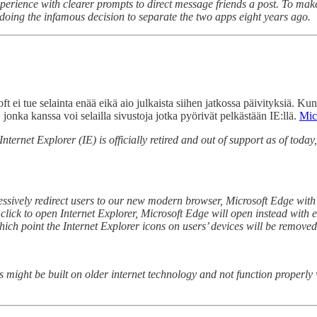
xperience with clearer prompts to direct message friends a post. To 
ndoing the infamous decision to separate the two apps eight years ago.
soft ei tue selainta enää eikä aio julkaista siihen jatkossa päivityksiä. 
nka kanssa voi selailla sivustoja jotka pyörivät pelkästään IE:llä.
Micr
ternet Explorer (IE) is officially retired and out of support as of toda
ssively redirect users to our new modern browser, Microsoft Edge with I
y click to open Internet Explorer, Microsoft Edge will open instead with 
ich point the Internet Explorer icons on users’ devices will be removed
might be built on older internet technology and not function properly