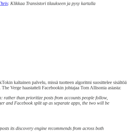
Thriv
. Klikkaa Transistori tilaukseen ja pysy kartalla
kin kaltainen palvelu, missä tuotteen algoritmi suosittelee sisältöä
n. The Verge haastatteli Facebookin johtajaa Tom Allisonia asiasta:
 rather than prioritize posts from accounts people follow,
er and Facebook split up as separate apps, the two will be
y posts its discovery engine recommends from across both