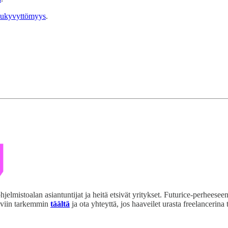
ukyvyttömyys
.
ohjelmistoalan asiantuntijat ja heitä etsivät yritykset. Futurice-perhees
riviin tarkemmin
täältä
ja ota yhteyttä, jos haaveilet urasta freelancerina t