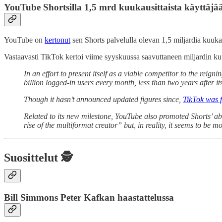
YouTube Shortsilla 1,5 mrd kuukausittaista käyttäjä
YouTube on
kertonut
sen Shorts palvelulla olevan 1,5 miljardia kuukau
Vastaavasti TikTok kertoi viime syyskuussa saavuttaneen miljardin kuu
In an effort to present itself as a viable competitor to the re
billion logged-in users every month, less than two years after it
Though it hasn’t announced updated figures since,
TikTok was f
Related to its new milestone, YouTube also promoted Shorts’ abili
rise of the multiformat creator” but, in reality, it seems to be 
Suosittelut 🕵️
Bill Simmons Peter Kafkan haastattelussa