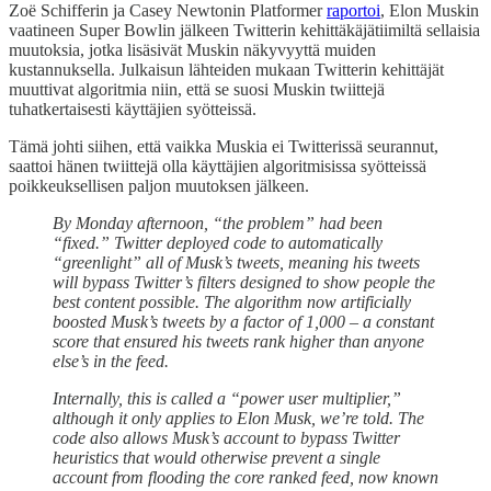
Zoë Schifferin ja Casey Newtonin Platformer
raportoi
, Elon Muskin
vaatineen Super Bowlin jälkeen Twitterin kehittäkäjätiimiltä sellaisia
muutoksia, jotka lisäsivät Muskin näkyvyyttä muiden
kustannuksella. Julkaisun lähteiden mukaan Twitterin kehittäjät
muuttivat algoritmia niin, että se suosi Muskin twiittejä
tuhatkertaisesti käyttäjien syötteissä.
Tämä johti siihen, että vaikka Muskia ei Twitterissä seurannut,
saattoi hänen twiittejä olla käyttäjien algoritmisissa syötteissä
poikkeuksellisen paljon muutoksen jälkeen.
By Monday afternoon, “the problem” had been
“fixed.” Twitter deployed code to automatically
“greenlight” all of Musk’s tweets, meaning his tweets
will bypass Twitter’s filters designed to show people the
best content possible. The algorithm now artificially
boosted Musk’s tweets by a factor of 1,000 – a constant
score that ensured his tweets rank higher than anyone
else’s in the feed.
Internally, this is called a “power user multiplier,”
although it only applies to Elon Musk, we’re told. The
code also allows Musk’s account to bypass Twitter
heuristics that would otherwise prevent a single
account from flooding the core ranked feed, now known