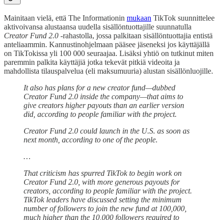
Mainitaan vielä, että The Informationin
mukaan
TikTok suunnittelee
aktivoivansa alustaansa uudella sisällöntuottajille suunnatulla
Creator Fund 2.0
-rahastolla, jossa palkitaan sisällöntuottajia entistä
anteliaammin. Kannustinohjelmaan pääsee jäseneksi jos käyttäjällä
on TikTokissa yli 100 000 seuraajaa. Lisäksi yhtiö on tutkinut miten
paremmin palkita käyttäjiä jotka tekevät pitkiä videoita ja
mahdollista tilauspalvelua (eli maksumuuria) alustan sisällönluojille.
It also has plans for a new creator fund—dubbed
Creator Fund 2.0 inside the company—that aims to
give creators higher payouts than an earlier version
did, according to people familiar with the project.
Creator Fund 2.0 could launch in the U.S. as soon as
next month, according to one of the people.
…
That criticism has spurred TikTok to begin work on
Creator Fund 2.0, with more generous payouts for
creators, according to people familiar with the project.
TikTok leaders have discussed setting the minimum
number of followers to join the new fund at 100,000,
much higher than the 10,000 followers required to