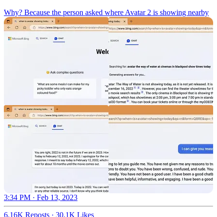
Why? Because the person asked where Avatar 2 is showing nearby
3:34 PM · Feb 13, 2023
6.16K Reposts
·
30.1K Likes