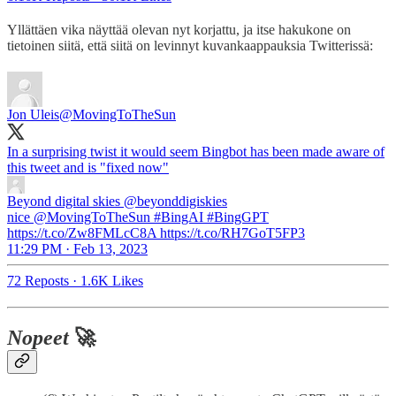
Yllättäen vika näyttää olevan nyt korjattu, ja itse hakukone on
tietoinen siitä, että siitä on levinnyt kuvankaappauksia Twitterissä:
Jon Uleis
@MovingToTheSun
In a surprising twist it would seem Bingbot has been made aware of
Beyond digital skies
@beyonddigiskies
nice @MovingToTheSun #BingAI #BingGPT
https://t.co/Zw8FMLcC8A https://t.co/RH7GoT5FP3
11:29 PM · Feb 13, 2023
72 Reposts
·
1.6K Likes
Nopeet
🚀