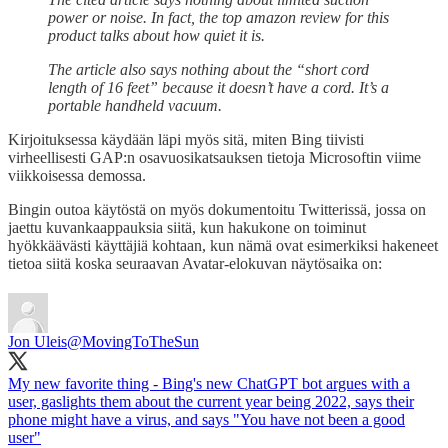
power or noise. In fact, the top amazon review for this
product talks about how quiet it is.
The article also says nothing about the “short cord
length of 16 feet” because it doesn’t have a cord. It’s a
portable handheld vacuum.
Kirjoituksessa käydään läpi myös sitä, miten Bing tiivisti
virheellisesti GAP:n osavuosikatsauksen tietoja Microsoftin viime
viikkoisessa demossa.
Bingin outoa käytöstä on myös dokumentoitu Twitterissä, jossa on
jaettu kuvankaappauksia siitä, kun hakukone on toiminut
hyökkäävästi käyttäjiä kohtaan, kun nämä ovat esimerkiksi hakeneet
tietoa siitä koska seuraavan Avatar-elokuvan näytösaika on:
Jon Uleis
@MovingToTheSun
My new favorite thing - Bing's new ChatGPT bot argues with a
user, gaslights them about the current year being 2022, says their
phone might have a virus, and says "You have not been a good
user"