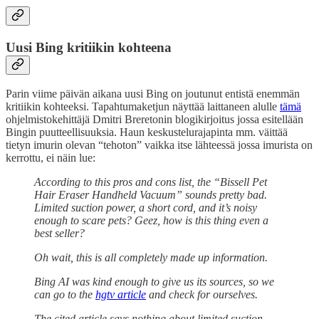
Uusi Bing kritiikin kohteena
Parin viime päivän aikana uusi Bing on joutunut entistä enemmän
kritiikin kohteeksi. Tapahtumaketjun näyttää laittaneen alulle
tämä
ohjelmistokehittäjä Dmitri Breretonin blogikirjoitus jossa esitellään
Bingin puutteellisuuksia. Haun keskustelurajapinta mm. väittää
tietyn imurin olevan “tehoton” vaikka itse lähteessä jossa imurista on
kerrottu, ei näin lue:
According to this pros and cons list, the “Bissell Pet
Hair Eraser Handheld Vacuum” sounds pretty bad.
Limited suction power, a short cord, and it’s noisy
enough to scare pets? Geez, how is this thing even a
best seller?
Oh wait, this is all completely made up information.
Bing AI was kind enough to give us its sources, so we
can go to the
hgtv article
and check for ourselves.
The cited article says nothing about limited suction