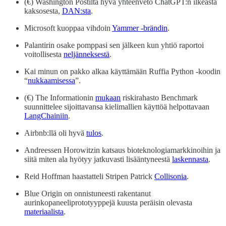
(€) Washington Postilta hyvä yhteenveto ChatGPT:n ilkeästä
kaksosesta,
DAN:sta
.
Microsoft kuoppaa vihdoin
Yammer -brändin
.
Palantirin osake pomppasi sen jälkeen kun yhtiö raportoi
voitollisesta
neljänneksestä
.
Kai minun on pakko alkaa käyttämään Ruffia Python -koodin
“
nukkaamisessa
”.
(€) The Informationin
mukaan
riskirahasto Benchmark
suunnittelee sijoittavansa kielimallien käyttöä helpottavaan
LangChainiin
.
Airbnb:llä oli hyvä
tulos
.
Andreessen Horowitzin katsaus bioteknologiamarkkinoihin ja
siitä miten ala hyötyy jatkuvasti lisääntyneestä
laskennasta
.
Reid Hoffman haastatteli Stripen Patrick
Collisonia
.
Blue Origin on onnistuneesti rakentanut
aurinkopaneeliprototyyppejä kuusta peräisin olevasta
materiaalista
.