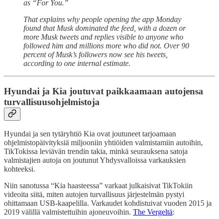
as “For You.”
That explains why people opening the app Monday
found that Musk dominated the feed, with a dozen or
more Musk tweets and replies visible to anyone who
followed him and millions more who did not. Over 90
percent of Musk’s followers now see his tweets,
according to one internal estimate.
Hyundai ja Kia joutuvat paikkaamaan autojensa
turvallisuusohjelmistoja
Hyundai ja sen tytäryhtiö Kia ovat joutuneet tarjoamaan
ohjelmistopäivityksiä miljooniin yhtiöiden valmistamiin autoihin,
TikTokissa leviävän trendin takia, minkä seurauksena satoja
valmistajien autoja on joutunut Yhdysvalloissa varkauksien
kohteeksi.
Niin sanotussa “Kia haasteessa” varkaat julkaisivat TikTokiin
videoita siitä, miten autojen turvallisuus järjestelmän pystyi
ohittamaan USB-kaapelilla. Varkaudet kohdistuivat vuoden 2015 ja
2019 välillä valmistettuihin ajoneuvoihin.
The Vergeltä
: