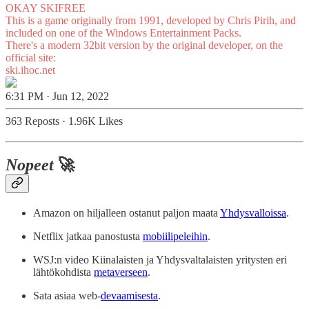
OKAY SKIFREE
This is a game originally from 1991, developed by Chris Pirih, and
included on one of the Windows Entertainment Packs.
There's a modern 32bit version by the original developer, on the
ski.ihoc.net
6:31 PM · Jun 12, 2022
363 Reposts
·
1.96K Likes
Nopeet
🚀
Amazon on hiljalleen ostanut paljon maata
Yhdysvalloissa
.
Netflix jatkaa panostusta
mobiilipeleihin
.
WSJ:n video Kiinalaisten ja Yhdysvaltalaisten yritysten eri
lähtökohdista
metaverseen
.
Sata asiaa web-
devaamisesta
.