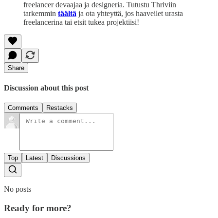
freelancer devaajaa ja designeria. Tutustu Thriviin
tarkemmin
täältä
ja ota yhteyttä, jos haaveilet urasta
freelancerina tai etsit tukea projektiisi!
Share
Discussion about this post
Comments
Restacks
Top
Latest
Discussions
No posts
Ready for more?