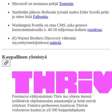
Microsoft on tuomassa pelejä
Teamsiin
.
Starfieldin jälkeen Bethesda työstää uuden Elder Scrolls pelin
ja sitten lisää
Fallouttia
.
Washington Postilla on oma CMS, joka generoi
lisensointimaksuilla n. 40-50 miljoonaa dollaria
vuodessa
.
(€) Warner Brothers Discovery vähentää
myyntityöntekijöidensä
määrää
.
Kaupallinen yhteistyö
Freelancer-välitystoimisto Thriv tuo yhteen itsensä
työllistävät ohjelmistoalan asiantuntijat ja heitä etsivät
yritykset. Futurice-perheeseen kuuluvan Thrivin
verkostoon kuuluu jo yli 500 huippulahjakasta