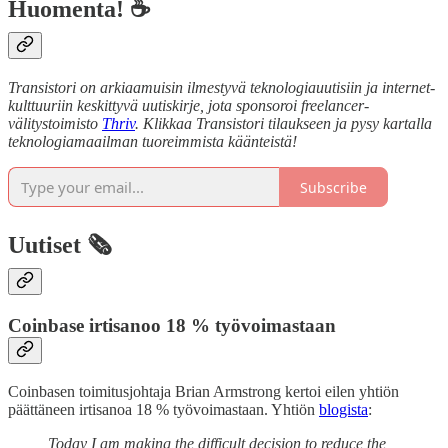
Huomenta! ☕
Transistori on arkiaamuisin ilmestyvä teknologiauutisiin ja internet-
kulttuuriin keskittyvä uutiskirje, jota sponsoroi freelancer-
välitystoimisto
Thriv
. Klikkaa Transistori tilaukseen ja pysy kartalla
teknologiamaailman tuoreimmista käänteistä!
Subscribe
Uutiset 🗞️
Coinbase irtisanoo 18 % työvoimastaan
Coinbasen toimitusjohtaja Brian Armstrong kertoi eilen yhtiön
päättäneen irtisanoa 18 % työvoimastaan. Yhtiön
blogista
:
Today I am making the difficult decision to reduce the