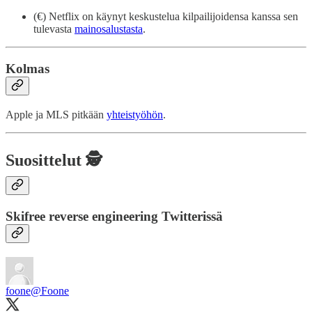
(€) Netflix on käynyt keskustelua kilpailijoidensa kanssa sen
tulevasta
mainosalustasta
.
Kolmas
Apple ja MLS pitkään
yhteistyöhön
.
Suosittelut 🕵️
Skifree reverse engineering Twitterissä
foone
@Foone