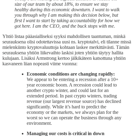
size of our team by about 18%, to ensure we stay
healthy during this economic downturn. I want to walk
you through why I am making this decision below, but
first I want to start by taking accountability for how we
got here. I am the CEO, and the buck stops with me.
Yhtiö listaa pääasialliseksi syyksi mahdollisen taantuman, minkä
seurauksena olisi odotettavissa uusi ns. kryptotalvi, eli tilanne missä
mielenkiinto kryptovaluuttoja kohtaan laskee merkittävästi. Tämän
seurauksena yhtiön liikevaihto laskisi joten yhtiön täytyy hallita
kulujaan. Lisäksi Armstrong kertoo jälkikäteen katsottuna yhtiön
kasvaneen liian nopeasti viime vuonna:
Economic conditions are changing rapidly:
We appear to be entering a recession after a 10+
year economic boom. A recession could lead to
another crypto winter, and could last for an
extended period. In past crypto winters, trading
revenue (our largest revenue source) has declined
significantly. While it’s hard to predict the
economy or the markets, we always plan for the
worst so we can operate the business through any
environment.
Managing our costs is critical in down