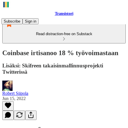
Transistori
Subscribe
Sign in
Read distraction-free on Substack
Coinbase irtisanoo 18 % työvoimastaan
Lisäksi: Skifreen takaisinmallinnusprojekti
Twitterissä
Robert Siipola
Jun 15, 2022